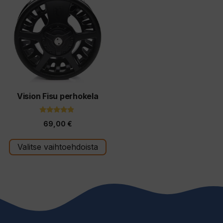
tuotteella
on
useampi
muunnelma.
Voit
tehdä
valinnat
tuotteen
Vision Fisu perhokela
sivulla.
4.67
69,00
€
5:stä
Valitse vaihtoehdoista