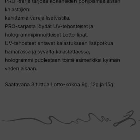
PRO -sarja tarjoaa kokeneiden pohjoismaalaisten
kalastajien
kehittämiä värejä lisätvistillä.
PRO-sarjasta löydät UV-tehosteiset ja
hologrammipinnoitteiset Lotto-lipat.
UV-tehosteet antavat kalastukseen lisäpotkua
hämärässä ja syvältä kalastettaessa,
hologrammi puolestaan toimii esimerkiksi kylmän
veden aikaan.
Saatavana 3 tuttua Lotto-kokoa 9g, 12g ja 15g