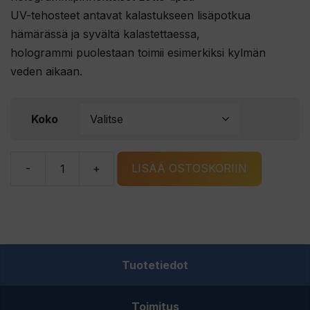
UV-tehosteet antavat kalastukseen lisäpotkua
hämärässä ja syvältä kalastettaessa,
hologrammi puolestaan toimii esimerkiksi kylmän
veden aikaan.
Koko
-
+
LISÄÄ OSTOSKORIIN
Bete
Lotto
PRO
407-
HGE
Tuotetiedot
määrä
Toimitus