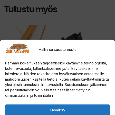
Tutustu myös
Tällä
tuotteella
on
useampi
Hallinnoi suostumusta
muunnelma.
Voit
Parhaan kokemuksen tarjoamiseksi käytämme teknologioita,
kuten evästeitä, tallentaaksemme ja/tai käyttääksemme
tehdä
laitetietoja. Näiden tekniikoiden hyväksyminen antaa meille
valinnat
mahdollisuuden käsitellä tietoja, kuten selauskäyttäytymistä tai
tuotteen
Vision Glass Trout
Vision Musta Michelin
yksilöllisiä tunnuksia tällä sivustolla. Suostumuksen jättäminen
perhovapa
kahluukengät
sivulla.
tai peruuttaminen voi vaikuttaa haitallisesti tiettyihin
ominaisuuksiin ja toimintoihin.
0
4.80
285,00
€
219,00
€
5
5:stä
:
Hyväksy
s
t
Lisää ostoskoriin
Valitse vaihtoehdoista