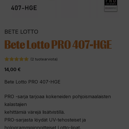
BETE LOTTO
Bete Lotto PRO 407-HGE
(
2
tuotearviota)
5.00
5:stä
14,00
€
Bete Lotto PRO 407-HGE
PRO -sarja tarjoaa kokeneiden pohjoismaalaisten
kalastajien
kehittämiä värejä lisätvistillä.
PRO-sarjasta löydät UV-tehosteiset ja
hologrammipinnoitteiset Lotto-lipat.