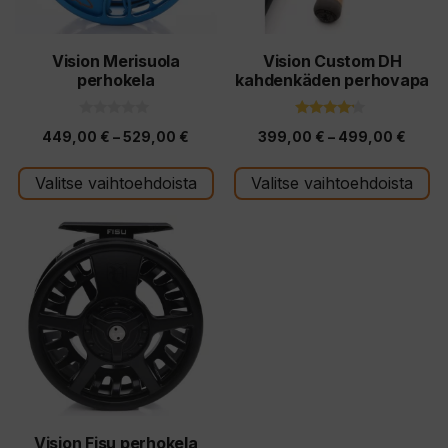
tehdä
tehdä
valinnat
valinnat
tuotteen
tuotteen
Vision Merisuola
Vision Custom DH
perhokela
kahdenkäden perhovapa
sivulla.
sivulla.
0
4.00
Hintaluokka:
Hinta
449,00
€
–
529,00
€
399,00
€
–
499,00
€
5
5:stä
:
449,00 €
399,0
s
t
Valitse vaihtoehdoista
Valitse vaihtoehdoista
-
-
ä
529,00 €
499,0
Tällä
tuotteella
on
useampi
muunnelma.
Voit
tehdä
valinnat
tuotteen
Vision Fisu perhokela