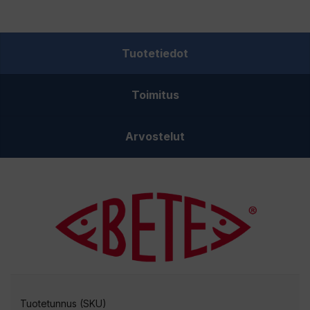
060-
VIT/GUL
määrä
Tuotetiedot
Toimitus
Arvostelut
Tuotetunnus (SKU)