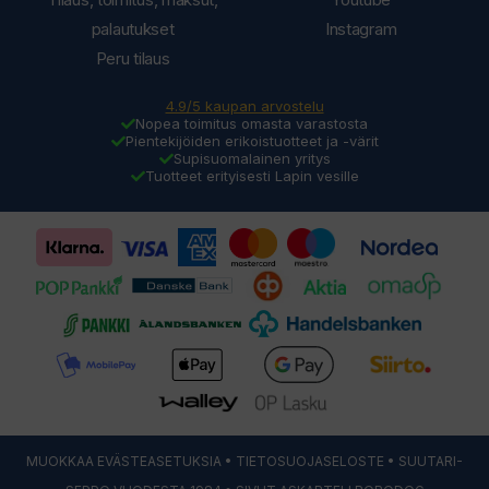
palautukset
Instagram
Peru tilaus
4.9/5 kaupan arvostelu
Nopea toimitus omasta varastosta
Pientekijöiden erikoistuotteet ja -värit
Supisuomalainen yritys
Tuotteet erityisesti Lapin vesille
MUOKKAA EVÄSTEASETUKSIA
•
TIETOSUOJASELOSTE
• SUUTARI-