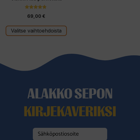
sivulla.
4.67
69,00
€
5:stä
Valitse vaihtoehdoista
ALAKKO SEPON
KIRJEKAVERIKSI