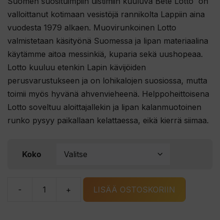
Suomen suosituimpiin uistimiin kuuluva Bete Lotto on
valloittanut kotimaan vesistöjä rannikolta Lappiin aina
vuodesta 1979 alkaen. Muovirunkoinen Lotto
valmistetaan käsityönä Suomessa ja lipan materiaalina
käytämme aitoa messinkiä, kuparia sekä uushopeaa.
Lotto kuuluu etenkin Lapin kävijöiden
perusvarustukseen ja on lohikalojen suosiossa, mutta
toimii myös hyvänä ahvenvieheenä. Helppoheittoisena
Lotto soveltuu aloittajallekin ja lipan kalanmuotoinen
runko pysyy paikallaan kelattaessa, eikä kierrä siimaa.
Koko
-
+
LISÄÄ OSTOSKORIIN
Bete
Lotto