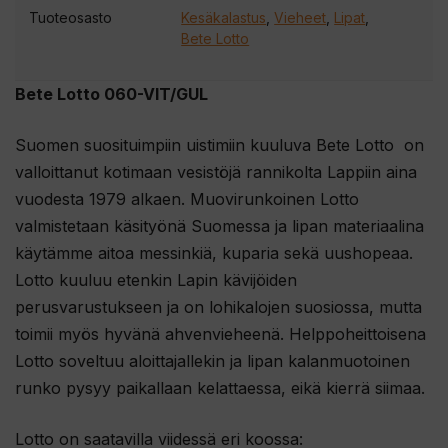
Tuoteosasto
Kesäkalastus
,
Vieheet
,
Lipat
,
Bete Lotto
Bete Lotto 060-VIT/GUL
Suomen suosituimpiin uistimiin kuuluva Bete Lotto on
valloittanut kotimaan vesistöjä rannikolta Lappiin aina
vuodesta 1979 alkaen. Muovirunkoinen Lotto
valmistetaan käsityönä Suomessa ja lipan materiaalina
käytämme aitoa messinkiä, kuparia sekä uushopeaa.
Lotto kuuluu etenkin Lapin kävijöiden
perusvarustukseen ja on lohikalojen suosiossa, mutta
toimii myös hyvänä ahvenvieheenä. Helppoheittoisena
Lotto soveltuu aloittajallekin ja lipan kalanmuotoinen
runko pysyy paikallaan kelattaessa, eikä kierrä siimaa.
Lotto on saatavilla viidessä eri koossa: