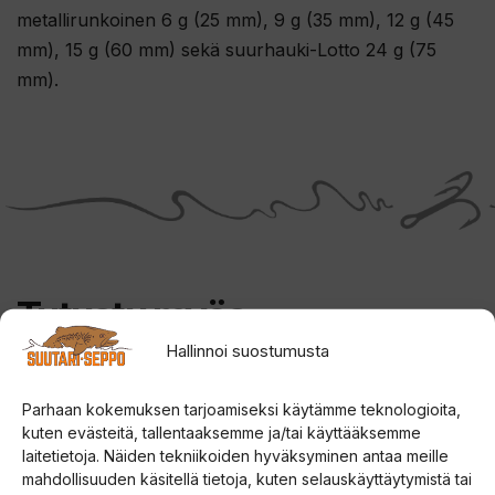
metallirunkoinen 6 g (25 mm), 9 g (35 mm), 12 g (45
mm), 15 g (60 mm) sekä suurhauki-Lotto 24 g (75
mm).
Tutustu myös
Hallinnoi suostumusta
Tällä
Tällä
ALE!
Parhaan kokemuksen tarjoamiseksi käytämme teknologioita,
tuotteella
tuotteella
kuten evästeitä, tallentaaksemme ja/tai käyttääksemme
on
on
laitetietoja. Näiden tekniikoiden hyväksyminen antaa meille
mahdollisuuden käsitellä tietoja, kuten selauskäyttäytymistä tai
useampi
useampi