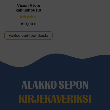
tuotteen
Vision Atom
kahluuhousut
sivulla.
4.00
199,00
€
5:stä
Valitse vaihtoehdoista
ALAKKO SEPON
KIRJEKAVERIKSI