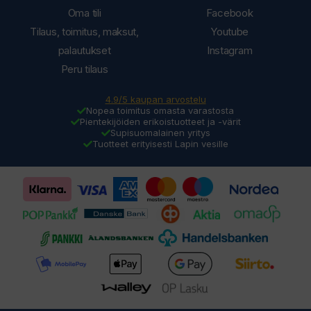
Oma tili
Facebook
Tilaus, toimitus, maksut,
Youtube
palautukset
Instagram
Peru tilaus
4.9/5 kaupan arvostelu
Nopea toimitus omasta varastosta
Pientekijöiden erikoistuotteet ja -värit
Supisuomalainen yritys
Tuotteet erityisesti Lapin vesille