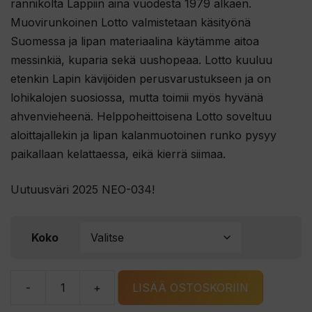
rannikolta Lappiin aina vuodesta 1979 alkaen.
Muovirunkoinen Lotto valmistetaan käsityönä
Suomessa ja lipan materiaalina käytämme aitoa
messinkiä, kuparia sekä uushopeaa. Lotto kuuluu
etenkin Lapin kävijöiden perusvarustukseen ja on
lohikalojen suosiossa, mutta toimii myös hyvänä
ahvenvieheenä. Helppoheittoisena Lotto soveltuu
aloittajallekin ja lipan kalanmuotoinen runko pysyy
paikallaan kelattaessa, eikä kierrä siimaa.
Uutuusväri 2025 NEO-034!
Koko
-
+
LISÄÄ OSTOSKORIIN
Bete