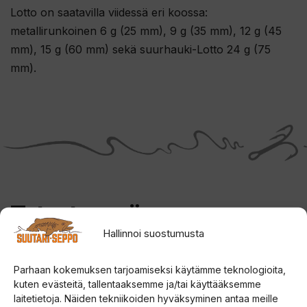
Lotto on saatavilla viidessä eri koossa:
metallirunkoinen 6 g (25 mm), 9 g (35 mm), 12 g (45
mm), 15 g (60 mm) sekä suurhauki-Lotto 24 g (75
mm).
Tutustu myös
Hallinnoi suostumusta
Tällä
Tällä
ALE!
Parhaan kokemuksen tarjoamiseksi käytämme teknologioita,
tuotteella
tuotteella
kuten evästeitä, tallentaaksemme ja/tai käyttääksemme
laitetietoja. Näiden tekniikoiden hyväksyminen antaa meille
on
on