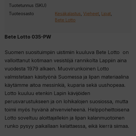
Tuotetunnus (SKU)
Tuoteosasto
Kesäkalastus
,
Vieheet
,
Lipat
,
Bete Lotto
Bete Lotto 035-PW
Suomen suosituimpiin uistimiin kuuluva Bete Lotto on
valloittanut kotimaan vesistöjä rannikolta Lappiin aina
vuodesta 1979 alkaen. Muovirunkoinen Lotto
valmistetaan käsityönä Suomessa ja lipan materiaalina
käytämme aitoa messinkiä, kuparia sekä uushopeaa.
Lotto kuuluu etenkin Lapin kävijöiden
perusvarustukseen ja on lohikalojen suosiossa, mutta
toimii myös hyvänä ahvenvieheenä. Helppoheittoisena
Lotto soveltuu aloittajallekin ja lipan kalanmuotoinen
runko pysyy paikallaan kelattaessa, eikä kierrä siimaa.