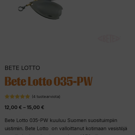
BETE LOTTO
Bete Lotto 035-PW
(
4
tuotearviota)
5.00
5:stä
Hintaluokka:
12,00
€
–
15,00
€
12,00 €
Bete Lotto 035-PW
kuuluu S
uomen suosituimpiin
-
uistimiin. Bete Lotto on valloittanut kotimaan vesistöjä
15,00 €