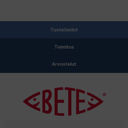
Lotto
035-
PW
määrä
Tuotetiedot
Toimitus
Arvostelut