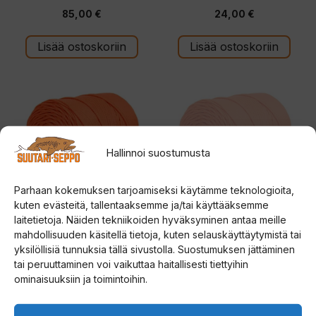
0
0
85,00
€
24,00
€
5
5
:
:
s
s
t
t
Lisää ostoskoriin
Lisää ostoskoriin
ä
ä
Hallinnoi suostumusta
Parhaan kokemuksen tarjoamiseksi käytämme teknologioita,
kuten evästeitä, tallentaaksemme ja/tai käyttääksemme
laitetietoja. Näiden tekniikoiden hyväksyminen antaa meille
AHTI POLYETEENI PE-
AHTI POLYETEENI PE-
mahdollisuuden käsitellä tietoja, kuten selauskäyttäytymistä tai
NARU kelluva 3mm 250m
NARU kelluva 2mm 155m
yksilöllisiä tunnuksia tällä sivustolla. Suostumuksen jättäminen
tai peruuttaminen voi vaikuttaa haitallisesti tiettyihin
0
0
ominaisuuksiin ja toimintoihin.
26,00
€
12,00
€
5
5
:
:
s
s
t
t