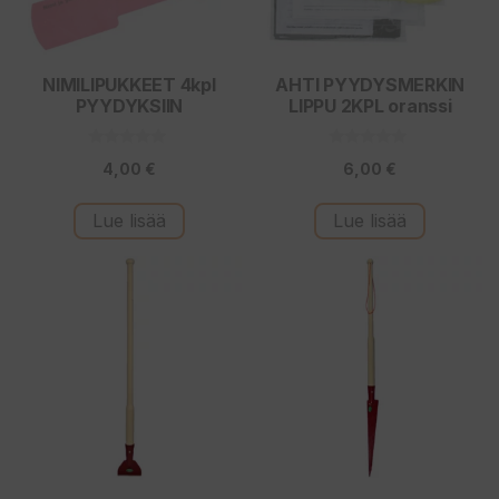
NIMILIPUKKEET 4kpl
AHTI PYYDYSMERKIN
PYYDYKSIIN
LIPPU 2KPL oranssi
0
0
4,00
€
6,00
€
5
5
:
:
s
s
t
t
Lue lisää
Lue lisää
ä
ä