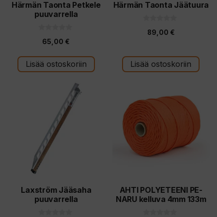
Härmän Taonta Petkele
Härmän Taonta Jäätuura
puuvarrella
0
89,00
€
5
0
:
65,00
€
5
s
:
t
s
ä
t
Lisää ostoskoriin
Lisää ostoskoriin
ä
Laxström Jääsaha
AHTI POLYETEENI PE-
puuvarrella
NARU kelluva 4mm 133m