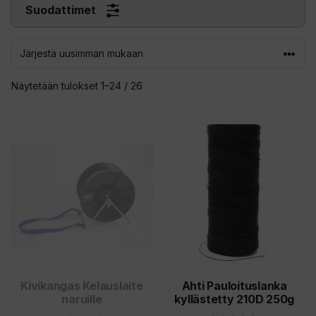
Suodattimet
Sorted
Näytetään tulokset 1–24 / 26
by
latest
Tällä
tuotteella
on
useampi
muunnelma.
Voit
tehdä
valinnat
tuotteen
Kivikangas Kelauslaite
Ahti Pauloituslanka
naruille
kyllästetty 210D 250g
sivulla.