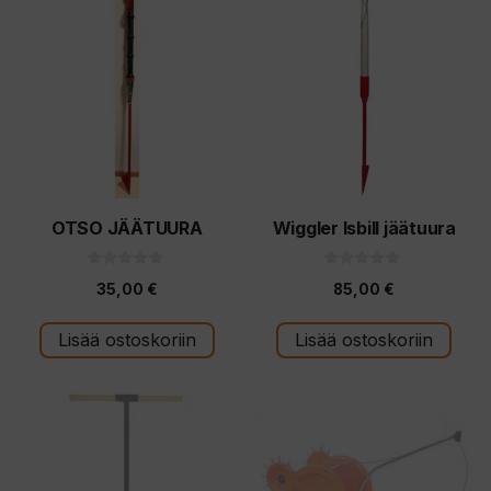
OTSO JÄÄTUURA
Wiggler Isbill jäätuura
0
0
35,00
€
85,00
€
5
5
:
:
s
s
t
t
Lisää ostoskoriin
Lisää ostoskoriin
ä
ä