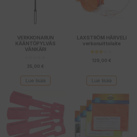
VERKKONARUN
LAXSTRÖM HÄRVELI
KÄÄNTÖPYLVÄS
verkonuittolaite
VÄNKÄRI
3.00
129,00
€
5:stä
0
35,00
€
5
:
s
t
Lue lisää
Lue lisää
ä