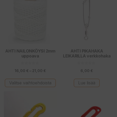
tuotteella
on
useampi
muunnelma.
Voit
tehdä
valinnat
tuotteen
AHTI NAILONKÖYSI 2mm
AHTI PIKAHAKA
uppoava
LEIKARILLA verkkohaka
sivulla.
0
0
Hintaluokka:
16,00
€
–
21,00
€
6,00
€
5
5
:
:
16,00 €
s
s
t
t
Valitse vaihtoehdoista
Lue lisää
-
ä
ä
21,00 €