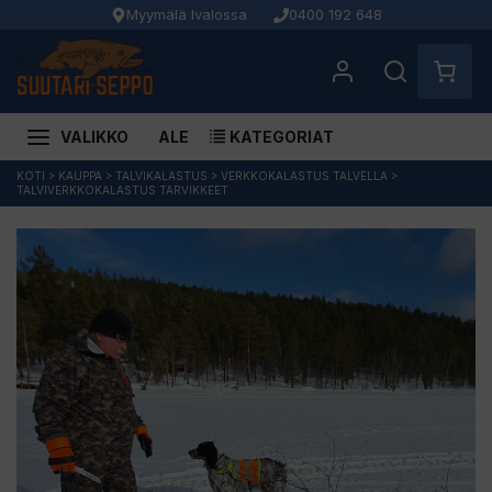
Myymälä Ivalossa
0400 192 648
VALIKKO
ALE
KATEGORIAT
Siirry
KOTI
>
KAUPPA
>
TALVIKALASTUS
>
VERKKOKALASTUS TALVELLA
>
TALVIVERKKOKALASTUS TARVIKKEET
sisältöön