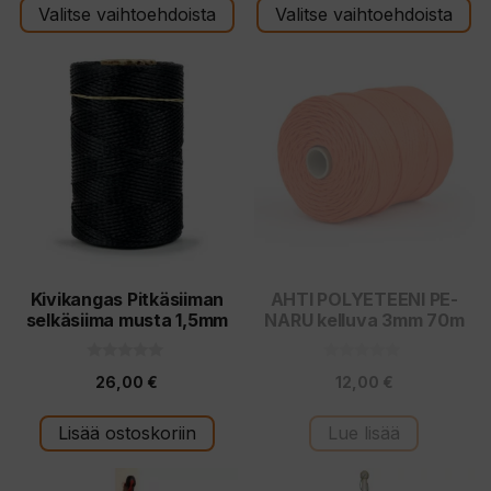
t
t
Valitse vaihtoehdoista
Valitse vaihtoehdoista
ä
ä
Kivikangas Pitkäsiiman
AHTI POLYETEENI PE-
selkäsiima musta 1,5mm
NARU kelluva 3mm 70m
0
0
26,00
€
12,00
€
5
5
:
:
s
s
t
t
Lisää ostoskoriin
Lue lisää
ä
ä