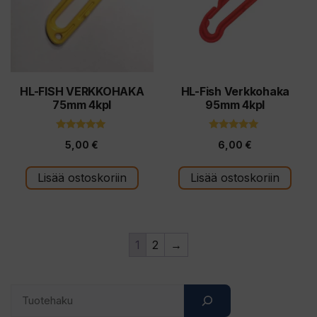
HL-FISH VERKKOHAKA
HL-Fish Verkkohaka
75mm 4kpl
95mm 4kpl
5.00
5.00
5,00
€
6,00
€
5:stä
5:stä
Lisää ostoskoriin
Lisää ostoskoriin
1
2
→
Search