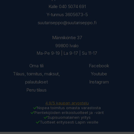
Kalle 040 5074 691
Y-tunnus 3605673-5
suutariseppo@suutariseppo.fi
Männiköntie 37
99800 Ivalo
Ma-Pe 9-19 | La 9-17 | Su 11-17
Oma tili
Facebook
Tilaus, toimitus, maksut,
Youtube
palautukset
Instagram
Peru tilaus
4.9/5 kaupan arvostelu
Nopea toimitus omasta varastosta
Pientekijöiden erikoistuotteet ja -värit
Supisuomalainen yritys
Tuotteet erityisesti Lapin vesille