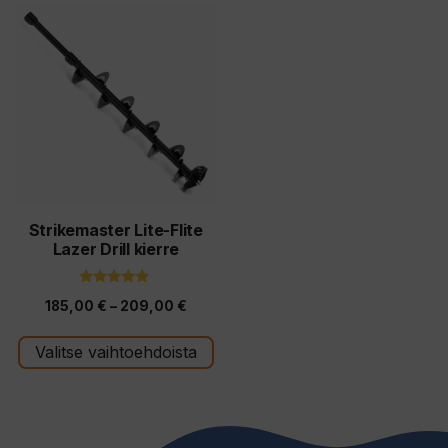
Tällä
tuotteella
on
useampi
muunnelma.
Voit
tehdä
valinnat
tuotteen
Strikemaster Lite-Flite
Lazer Drill kierre
sivulla.
4.67
Hintaluokka:
185,00
€
–
209,00
€
5:stä
185,00 €
Valitse vaihtoehdoista
-
209,00 €