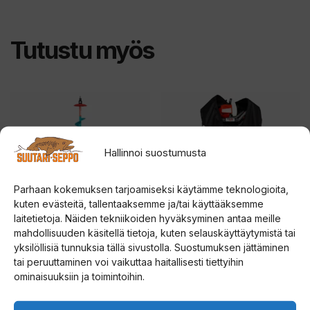
ä
n
Tutustu myös
t
u
o
t
t
e
Hallinnoi suostumusta
e
t
Parhaan kokemuksen tarjoamiseksi käytämme teknologioita,
o
kuten evästeitä, tallentaaksemme ja/tai käyttääksemme
d
laitetietoja. Näiden tekniikoiden hyväksyminen antaa meille
mahdollisuuden käsitellä tietoja, kuten selauskäyttäytymistä tai
o
yksilöllisiä tunnuksia tällä sivustolla. Suostumuksen jättäminen
Rapala UR EVO Steel
Strikemaster Power Drill
t
tai peruuttaminen voi vaikuttaa haitallisesti tiettyihin
Lapland 155mm jääkaira
Bag moottorikairalaukku
u
ominaisuuksiin ja toimintoihin.
s
4.50
0
189,00
€
99,00
€
5:stä
5