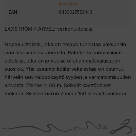
s
tarvikkeet
i
EAN
6430025553443
l
i
LAXSTRÖM HÄRVELI verkonuittolaite
i
t
Nopea uittolaite, joka on helppo tunnistaa paksunkin
t
jään alta äänensä ansiosta. Patentoitu suomalainen
y
uittolaite, joka on jo vuosia ollut ammattikalastajien
ä
suosikki. Yhä useampi kotitarvekalastaja on ostanut
k
härvelin sen helppokäyttöisyyden ja varmatoimisuuden
s
ansiosta. Etenee n. 60 m. Selkeät käyttöohjeet
e
mukana. Sisältää narun 2 mm / 150 m käyttövalmiina.
s
i
t
ä
m