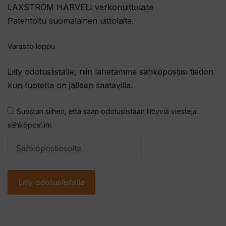
LAXSTRÖM HÄRVELI verkonuittolaite
Patentoitu suomalainen uittolaite.
Varasto loppu
Liity odotuslistalle, niin lähetämme sähköpostiisi tiedon
kun tuotetta on jälleen saatavilla.
Suostun siihen, että saan odotuslistaan liittyviä viestejä
sähköpostiini.
S
y
ö
Liity odotuslistalle
t
ä
s
ä