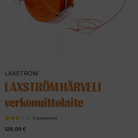
LAXSTRÖM
LAXSTRÖM HÄRVELI
verkonuittolaite
(
1
tuotearvio)
3.00
129,00
€
5:stä