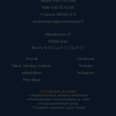
Seppo 0400 192 648
Kalle 040 5074 691
Y-tunnus 3605673-5
suutariseppo@suutariseppo.fi
Männiköntie 37
99800 Ivalo
Ma-Pe 9-19 | La 9-17 | Su 11-17
Oma tili
Facebook
Tilaus, toimitus, maksut,
Youtube
palautukset
Instagram
Peru tilaus
4.9/5 kaupan arvostelu
Nopea toimitus omasta varastosta
Pientekijöiden erikoistuotteet ja -värit
Supisuomalainen yritys
Tuotteet erityisesti Lapin vesille