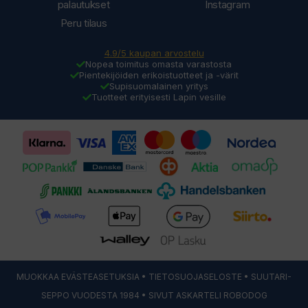
palautukset
Instagram
Peru tilaus
4.9/5 kaupan arvostelu
Nopea toimitus omasta varastosta
Pientekijöiden erikoistuotteet ja -värit
Supisuomalainen yritys
Tuotteet erityisesti Lapin vesille
MUOKKAA EVÄSTEASETUKSIA
•
TIETOSUOJASELOSTE
• SUUTARI-
SEPPO VUODESTA 1984 • SIVUT ASKARTELI
ROBODOG