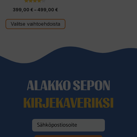
4.00
Hintaluokka:
399,00
€
–
499,00
€
5:stä
399,00 €
Valitse vaihtoehdoista
-
499,00 €
ALAKKO SEPON
KIRJEKAVERIKSI