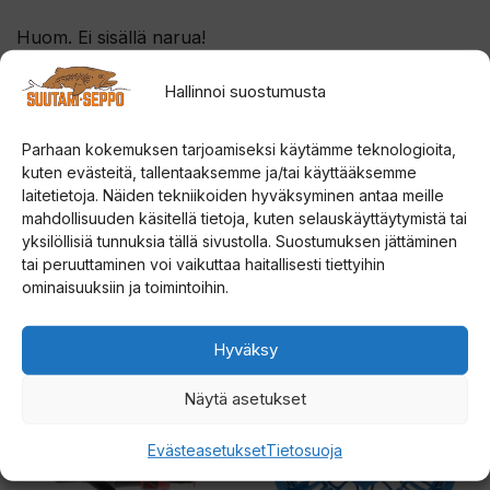
d
o
Huom. Ei sisällä narua!
t
Hallinnoi suostumusta
u
s
Parhaan kokemuksen tarjoamiseksi käytämme teknologioita,
l
kuten evästeitä, tallentaaksemme ja/tai käyttääksemme
i
laitetietoja. Näiden tekniikoiden hyväksyminen antaa meille
s
mahdollisuuden käsitellä tietoja, kuten selauskäyttäytymistä tai
yksilöllisiä tunnuksia tällä sivustolla. Suostumuksen jättäminen
t
Tutustu myös
tai peruuttaminen voi vaikuttaa haitallisesti tiettyihin
a
ominaisuuksiin ja toimintoihin.
l
l
Tällä
Tällä
Hyväksy
e
tuotteella
tuotteella
.
Näytä asetukset
on
on
useampi
useampi
Evästeasetukset
Tietosuoja
muunnelma.
muunnelma.