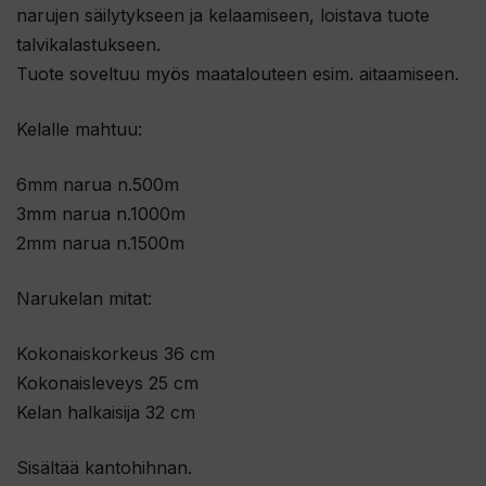
narujen säilytykseen ja kelaamiseen, loistava tuote
s
talvikalastukseen.
i
Tuote soveltuu myös maatalouteen esim. aitaamiseen.
t
ä
Kelalle mahtuu:
m
ä
6mm narua n.500m
n
3mm narua n.1000m
t
2mm narua n.1500m
u
o
Narukelan mitat:
t
t
Kokonaiskorkeus 36 cm
e
Kokonaisleveys 25 cm
e
Kelan halkaisija 32 cm
t
o
Sisältää kantohihnan.