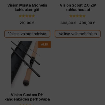
tuotteen
tuotteen
Vision Musta Michelin
Vision Scout 2.0 ZIP
kahluukengät
kahluuhousut
sivulla.
sivulla.
4.80
5.00
Alkuperäinen
Nykyi
219,00
€
698,00
€
409,00
€
5:stä
5:stä
hinta
hinta
Valitse vaihtoehdoista
Valitse vaihtoehdoista
oli:
on:
698,00 €.
409,0
Tällä
ALE!
tuotteella
on
useampi
muunnelma.
Voit
tehdä
valinnat
tuotteen
Vision Custom DH
kahdenkäden perhovapa
sivulla.