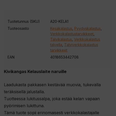
i
t
t
Tuotetunnus (SKU)
A20-KELA1
e
Tuoteosasto
Kesäkalastus
,
Pyydyskalastus
,
e
Verkkokalastustarvikkeet
,
s
Talvikalastus
,
Verkkokalastus
i
talvella
,
Talviverkkokalastus
tarvikkeet
l
EAN
4018653442708
i
i
Kivikangas Kelauslaite naruille
t
t
Laadukasta pakkasen kestävää muovia, tukevalla
y
teräksisellä jalustalla.
ä
Tuotteessa lukitussalpa, joka estää kelan vapaan
k
pyörimisen lukittuna.
s
Tämä tuote sopii erinomaisesti verkkokalastajalle
e