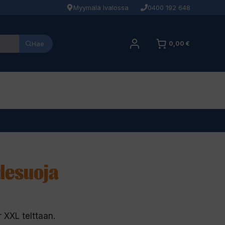
Myymälä Ivalossa
0400 192 648
Hae
0,00 €
desuoja
 XXL telttaan.