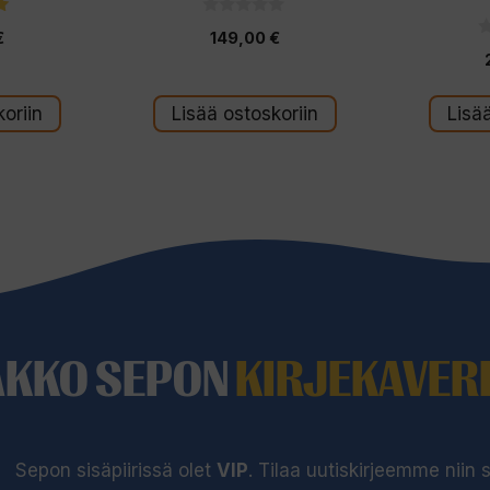
0
€
149,00
€
5
0
:
5
s
:
t
ä
t
oriin
Lisää ostoskoriin
Lisä
ä
AKKO SEPON
KIRJEKAVERI
Sepon sisäpiirissä olet
VIP
. Tilaa uutiskirjeemme niin