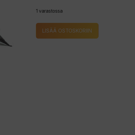
1 varastossa
Väinö
LISÄÄ OSTOSKORIIN
Bunker
XXL
Sadesuoja
määrä