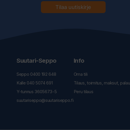
Tilaa uutiskirje
Suutari-Seppo
Info
Seppo 0400 192 648
Oma tili
Kalle 040 5074 691
Tilaus, toimitus, maksut, pala
Y-tunnus 3605673-5
Peru tilaus
suutariseppo@suutariseppo.fi