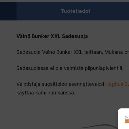
Tuotetiedot
Väinö Bunker XXL Sadesuoja
Sadesuoja Väinö Bunker XXL telttaan. Mukana on su
Sadesuojassa ei ole valmista piipunläpivientiä.
Valmistaja suosittelee asennettavaksi
Haghus Bu
käyttää kamiinan kanssa.