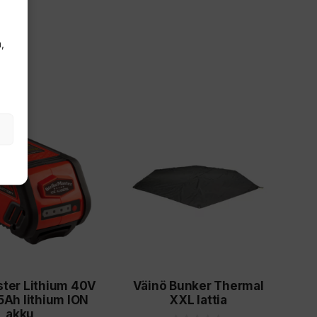
,
ster Lithium 40V
Väinö Bunker Thermal
5Ah lithium ION
XXL lattia
akku