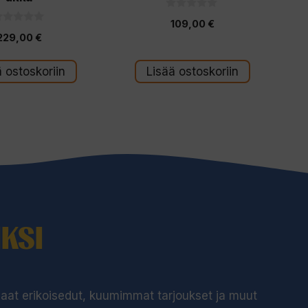
0
109,00
€
5
:
229,00
€
s
t
s
ä
ä ostoskoriin
Lisää ostoskoriin
KSI
 saat erikoisedut, kuumimmat tarjoukset ja muut