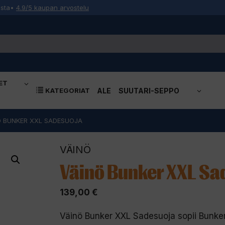
osta
•
4.9/5 kaupan arvostelu
ET
KATEGORIAT
ALE
SUUTARI-SEPPO
Ö BUNKER XXL SADESUOJA
VÄINÖ
Väinö Bunker XXL Sa
139,00
€
Väinö Bunker XXL Sadesuoja sopii Bunker