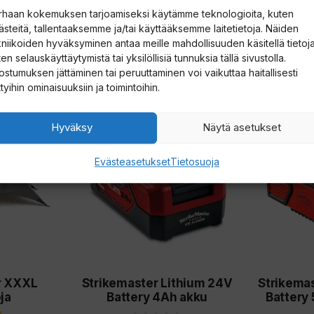
rhaan kokemuksen tarjoamiseksi käytämme teknologioita, kuten
ästeitä, tallentaaksemme ja/tai käyttääksemme laitetietoja. Näiden
kniikoiden hyväksyminen antaa meille mahdollisuuden käsitellä tietoja
en selauskäyttäytymistä tai yksilöllisiä tunnuksia tällä sivustolla.
ostumuksen jättäminen tai peruuttaminen voi vaikuttaa haitallisesti
ttyihin ominaisuuksiin ja toimintoihin.
Hyväksy
Näytä asetukset
Evästeasetukset
Tietosuoja
r XXXL
Strikemaster Lithium 24V
Strikema
ja
Battery 4Ah akku
Battery 