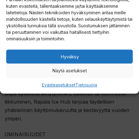
ja kaasulämmittimien, kanssa, mikä tekee siitä viihtyisän
kuten evästeitä, tallentaaksemme ja/tai käyttääksemme
tukikohdan ympäri vuoden. Palamattomaan
laitetietoja. Näiden tekniikoiden hyväksyminen antaa meille
mahdollisuuden käsitellä tietoja, kuten selauskäyttäytymistä tai
silikoniseen piipun läpivientiin voit leikata piipullesi
yksilöllisiä tunnuksia tällä sivustolla. Suostumuksen jättäminen
sopivan aukon tai jälkiasentaa piipullesi sopivan
tai peruuttaminen voi vaikuttaa haitallisesti tiettyihin
läpiviennin.
ominaisuuksiin ja toimintoihin.
Lisävarusteina on saatavilla ulkoverho/sadesuoja, joka
Hyväksy
parantaa sateen-, tuulen- ja UV-suojaa, sekä
maavaate/lattia, joka eristää kylmää ja kosteutta
Näytä asetukset
vastaan.
Evästeasetukset
Tietosuoja
Olipa kyseessä leiriytyminen, kalastus tai luonnossa
liikkuminen, Rapala Ice Hub tarjoaa täydellisen
yhdistelmän käyttömukavuutta ja kestävyyttä vuoden
ympäri.
OMINAISUUDET