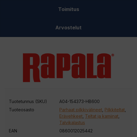
Toimitus
Arvostelut
Tuotetunnus (SKU)
A04-154373-HB600
Tuoteosasto
Parhaat pilkkivälineet
,
Pilkkiteltat
,
Erävehkeet
,
Teltat ja kamiinat
,
Talvikalastus
EAN
0860012025442