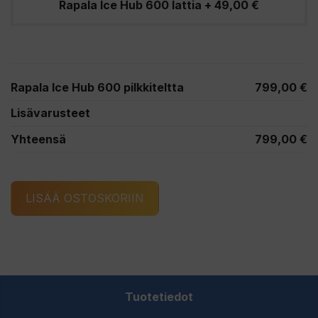
Rapala Ice Hub 600 lattia
+
49,00
€
Rapala Ice Hub 600 pilkkiteltta
799,00
€
Lisävarusteet
Yhteensä
799,00
€
Rapala
LISÄÄ OSTOSKORIIN
Ice
Hub
600
pilkkiteltta
määrä
Tuotetiedot