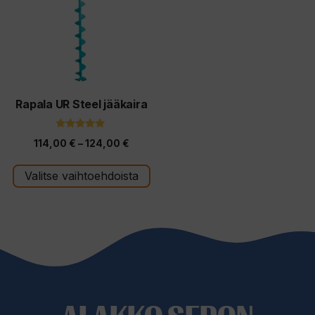
useampi
muunnelma.
Voit
tehdä
valinnat
tuotteen
Rapala UR Steel jääkaira
sivulla.
5.00
Hintaluokka:
114,00
€
–
124,00
€
5:stä
114,00 €
Valitse vaihtoehdoista
-
124,00 €