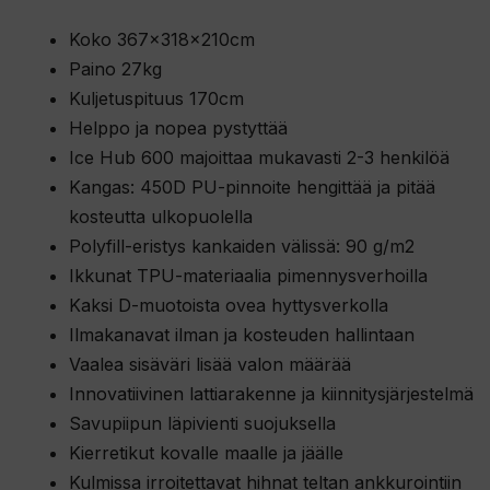
Koko 367x318x210cm
Paino 27kg
Kuljetuspituus 170cm
Helppo ja nopea pystyttää
Ice Hub 600 majoittaa mukavasti 2-3 henkilöä
Kangas: 450D PU-pinnoite hengittää ja pitää
kosteutta ulkopuolella
Polyfill-eristys kankaiden välissä: 90 g/m2
Ikkunat TPU-materiaalia pimennysverhoilla
Kaksi D-muotoista ovea hyttysverkolla
Ilmakanavat ilman ja kosteuden hallintaan
Vaalea sisäväri lisää valon määrää
Innovatiivinen lattiarakenne ja kiinnitysjärjestelmä
Savupiipun läpivienti suojuksella
Kierretikut kovalle maalle ja jäälle
Kulmissa irroitettavat hihnat teltan ankkurointiin