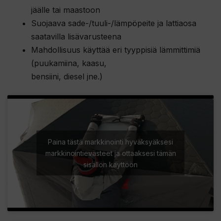
jäälle tai maastoon
Suojaava sade-/tuuli-/lämpöpeite ja lattiaosa
saatavilla lisävarusteena
Mahdollisuus käyttää eri tyyppisiä lämmittimiä
(puukamiina, kaasu,
bensiini, diesel jne.)
Paina tästä markkinointi hyväksyäksesi
markkinointievästeet ja ottaaksesi tämän
sisällön käyttöön