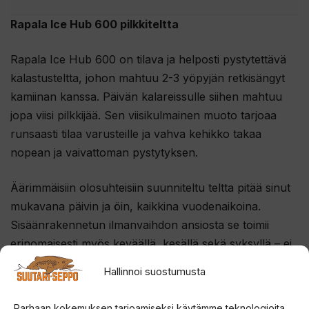
Rapala Ice Hub 600 pilkkiteltta
Rapala Ice Hub 600 on tilava ja helposti pystytettävä
kalastusteltta, johon mahtuu 2-3 yöpyjän retkisängyt
kamiinan kanssa. Päivän kalareissulle siihen mahtuu
jopa viisi pilkkijää. Sen viisikulmainen muoto tarjoaa
runsaasti tilaa varusteille ja vahva kehikko takaa
nopean ja vaivattoman pystytyksen.
Äärimmäisiin olosuhteisiin suunniteltu teltta pitää sinut
mukavana päivin ja öin, kaikkina vuodenaikoina.
Sisäänrakennetun ilmanvaihdon ansiosta se toimii
erinomaisesti myös keväällä, kesällä sekä syksyllä – ei
vain talvella.
Hallinnoi suostumusta
Teltta on yhteensopiva lämmittimien, kuten kamiinoiden
Parhaan kokemuksen tarjoamiseksi käytämme teknologioita,