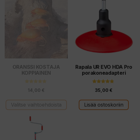
tuotteella
on
useampi
muunnelma.
Voit
tehdä
valinnat
tuotteen
ORANSSI KOSTAJA
Rapala UR EVO HDA Pro
KOPPIAINEN
porakoneadapteri
sivulla.
5.00
4.60
14,00
€
35,00
€
5:stä
5:stä
Valitse vaihtoehdoista
Lisää ostoskoriin
Tällä
tuotteella
on