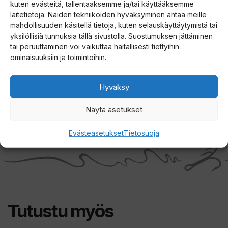
kuten evästeitä, tallentaaksemme ja/tai käyttääksemme
laitetietoja. Näiden tekniikoiden hyväksyminen antaa meille
mahdollisuuden käsitellä tietoja, kuten selauskäyttäytymistä tai
yksilöllisiä tunnuksia tällä sivustolla. Suostumuksen jättäminen
Paina tästä markkinointi hyväksyäksesi
tai peruuttaminen voi vaikuttaa haitallisesti tiettyihin
markkinointievästeet ja ottaaksesi tämän
ominaisuuksiin ja toimintoihin.
sisällön käyttöön
Hyväksy
Näytä asetukset
Evästeasetukset
Tietosuoja
Tutustu myös