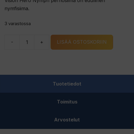
Vision Hero Nymph perhosiima on edullinen
nymfisiima.
3 varastossa
-
+
LISÄÄ OSTOSKORIIN
Vision
Hero
Nymph
perhosiima
määrä
Tuotetiedot
Toimitus
Arvostelut