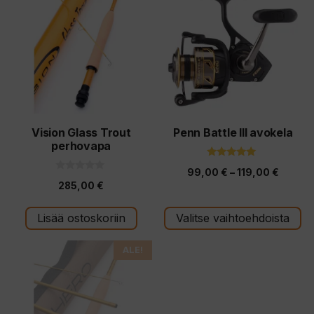
on
useampi
muunnelma.
Voit
tehdä
valinnat
tuotteen
Vision Glass Trout
Penn Battle III avokela
perhovapa
sivulla.
5.00
Hintal
99,00
€
–
119,00
€
5:stä
0
285,00
€
5
99,00 
:
s
-
t
Lisää ostoskoriin
Valitse vaihtoehdoista
ä
119,00
Tällä
ALE!
tuotteella
on
useampi