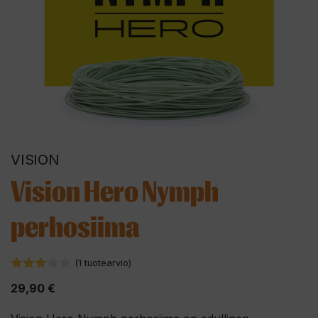
VISION
Vision Hero Nymph
perhosiima
(
1
tuotearvio)
3.00
29,90
€
5:stä