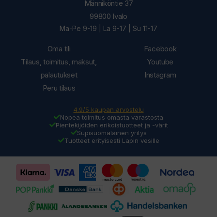
Männiköntie 37
99800 Ivalo
Ma-Pe 9-19 | La 9-17 | Su 11-17
Oma tili
Facebook
Tilaus, toimitus, maksut,
Youtube
palautukset
Instagram
Peru tilaus
4.9/5 kaupan arvostelu
Nopea toimitus omasta varastosta
Pientekijöiden erikoistuotteet ja -värit
Supisuomalainen yritys
Tuotteet erityisesti Lapin vesille