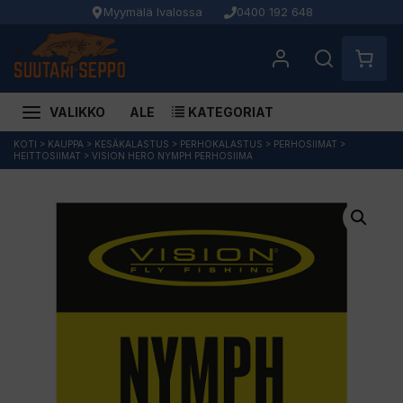
Myymälä Ivalossa
0400 192 648
VALIKKO
ALE
KATEGORIAT
Siirry
KOTI
>
KAUPPA
>
KESÄKALASTUS
>
PERHOKALASTUS
>
PERHOSIIMAT
>
HEITTOSIIMAT
>
VISION HERO NYMPH PERHOSIIMA
sisältöön