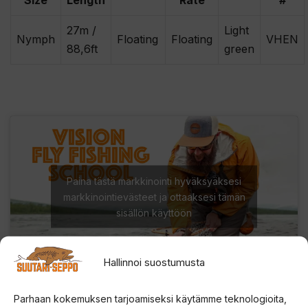
27m /
Light
Nymph
Floating
Floating
VHEN
88,6ft
green
Paina tästä markkinointi hyväksyäksesi
markkinointievästeet ja ottaaksesi tämän
sisällön käyttöön
Hallinnoi suostumusta
Parhaan kokemuksen tarjoamiseksi käytämme teknologioita,