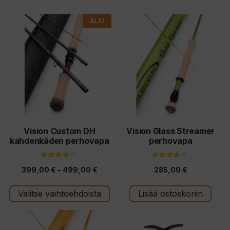
Tällä
ALE!
tuotteella
on
useampi
muunnelma.
Voit
tehdä
valinnat
tuotteen
Vision Custom DH
Vision Glass Streamer
kahdenkäden perhovapa
perhovapa
sivulla.
4.00
4.00
Hintaluokka:
399,00
€
–
499,00
€
285,00
€
5:stä
5:stä
399,00 €
Valitse vaihtoehdoista
Lisää ostoskoriin
-
499,00 €
Tällä
tuotteella