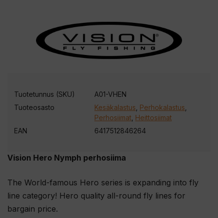
Tuotetunnus (SKU)
A01-VHEN
Tuoteosasto
Kesäkalastus
,
Perhokalastus
,
Perhosiimat
,
Heittosiimat
EAN
6417512846264
Vision Hero Nymph perhosiima
The World-famous Hero series is expanding into fly
line category! Hero quality all-round fly lines for
bargain price.