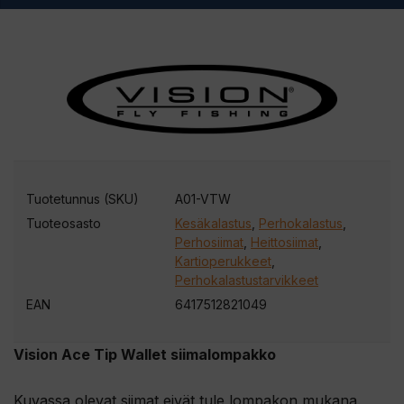
Tuotetunnus (SKU)
A01-VTW
Tuoteosasto
Kesäkalastus
,
Perhokalastus
,
Perhosiimat
,
Heittosiimat
,
Kartioperukkeet
,
Perhokalastustarvikkeet
EAN
6417512821049
Vision Ace Tip Wallet siimalompakko
Kuvassa olevat siimat eivät tule lompakon mukana.