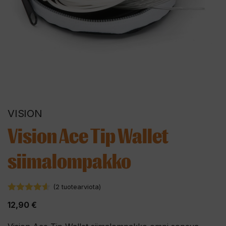
VISION
Vision Ace Tip Wallet
siimalompakko
(
2
tuotearviota)
4.50
5:stä
12,90
€