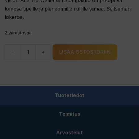
Vision Ace Tip Wallet siimalompakko ompi sopeva
lompsa tipeille ja pienemmille rullille siimaa. Seitsemän
lokeroa.
2 varastossa
-
+
LISÄÄ OSTOSKORIIN
Vision
Ace
Tip
Wallet
siimalompakko
Tuotetiedot
määrä
Toimitus
Arvostelut