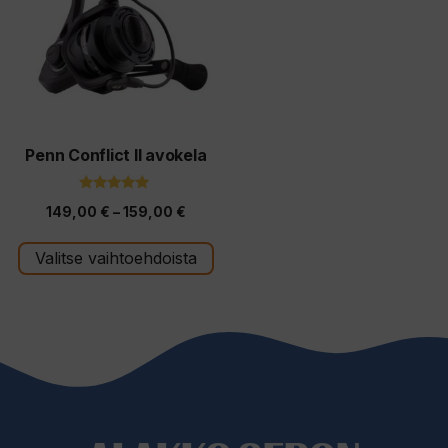
useampi
muunnelma.
Voit
tehdä
valinnat
tuotteen
Penn Conflict II avokela
sivulla.
5.00
Hintaluokka:
149,00
€
–
159,00
€
5:stä
149,00 €
Valitse vaihtoehdoista
-
159,00 €