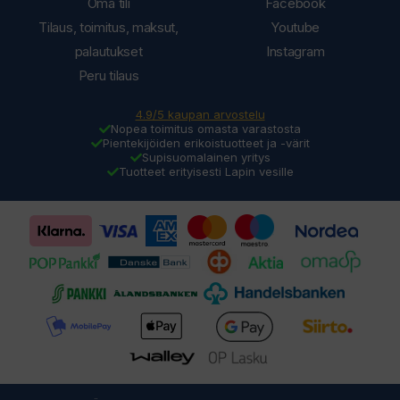
Oma tili
Facebook
Tilaus, toimitus, maksut,
Youtube
palautukset
Instagram
Peru tilaus
4.9/5 kaupan arvostelu
Nopea toimitus omasta varastosta
Pientekijöiden erikoistuotteet ja -värit
Supisuomalainen yritys
Tuotteet erityisesti Lapin vesille