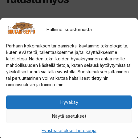
Tällä
Hallinnoi suostumusta
tuotteella
on
Parhaan kokemuksen tarjoamiseksi käytämme teknologioita,
useampi
kuten evästeitä, tallentaaksemme ja/tai käyttääksemme
muunnelma.
laitetietoja. Näiden tekniikoiden hyväksyminen antaa meille
Voit
mahdollisuuden käsitellä tietoja, kuten selauskäyttäytymistä tai
tehdä
yksilöllisiä tunnuksia tällä sivustolla. Suostumuksen jättäminen
tai peruuttaminen voi vaikuttaa haitallisesti tiettyihin
valinnat
ominaisuuksiin ja toimintoihin.
tuotteen
Vision Glass Salmon DH
Vision Merisuola
kahdenkäden perhovapa
perhokela
sivulla.
Hyväksy
5.00
0
Hinta
379,00
€
449,00
€
–
529,00
€
5:stä
5
Näytä asetukset
:
449,0
s
t
Lisää ostoskoriin
Valitse vaihtoehdoista
-
ä
Evästeasetukset
Tietosuoja
529,0