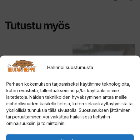
Tutustu myös
Tällä
Tällä
tuotteella
tuotteella
on
on
Hallinnoi suostumusta
useampi
useampi
muunnelma.
muunnelma.
Parhaan kokemuksen tarjoamiseksi käytämme teknologioita,
Voit
Voit
kuten evästeitä, tallentaaksemme ja/tai käyttääksemme
laitetietoja. Näiden tekniikoiden hyväksyminen antaa meille
tehdä
tehdä
mahdollisuuden käsitellä tietoja, kuten selauskäyttäytymistä tai
valinnat
valinnat
yksilöllisiä tunnuksia tällä sivustolla. Suostumuksen jättäminen
tuotteen
tuotteen
Strikemaster Lite-Flite
SINIKUORIAINEN
tai peruuttaminen voi vaikuttaa haitallisesti tiettyihin
Fliting kierrepala
KOPPIAINEN
ominaisuuksiin ja toimintoihin.
sivulla.
sivulla.
0
4.83
10,00
€
14,00
€