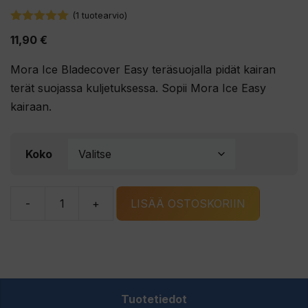
(
1
tuotearvio)
5.00
5:stä
11,90
€
Mora Ice Bladecover Easy teräsuojalla pidät kairan
terät suojassa kuljetuksessa. Sopii Mora Ice Easy
kairaan.
Koko
-
+
LISÄÄ OSTOSKORIIN
Mora
Ice
Bladecover
Easy
teräsuoja
Tuotetiedot
määrä