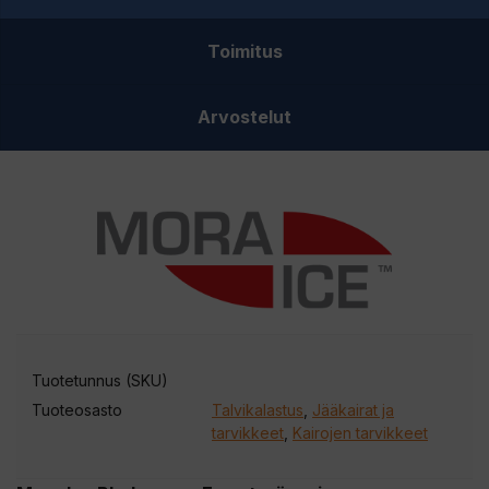
Toimitus
Arvostelut
Tuotetunnus (SKU)
Tuoteosasto
Talvikalastus
,
Jääkairat ja
tarvikkeet
,
Kairojen tarvikkeet