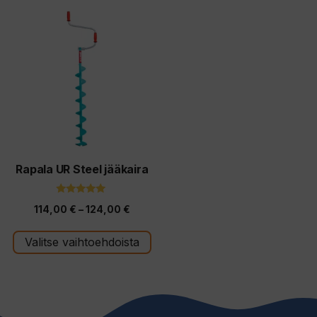
Tällä
tuotteella
on
useampi
muunnelma.
Voit
tehdä
valinnat
tuotteen
Rapala UR Steel jääkaira
sivulla.
5.00
Hintaluokka:
114,00
€
–
124,00
€
5:stä
114,00 €
Valitse vaihtoehdoista
-
124,00 €