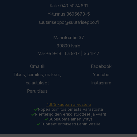
Kalle 040 5074 691
Y-tunnus 3605673-5
suutariseppo@suutariseppo.fi
Männiköntie 37
99800 Ivalo
Ma-Pe 9-19 | La 9-17 | Su 11-17
Oma tili
Facebook
Tilaus, toimitus, maksut,
Youtube
palautukset
Instagram
Peru tilaus
4.9/5 kaupan arvostelu
Nopea toimitus omasta varastosta
Pientekijöiden erikoistuotteet ja -värit
Supisuomalainen yritys
Tuotteet erityisesti Lapin vesille