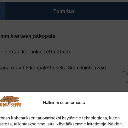
Toimitus
0mm kierteen jatkopala
 Pidentää kairankierrettä 30cm.
kana ruuvit 2 kappaletta sekä 8mm kiintoavain
Tu
Tu
E
Hallinnoi suostumusta
rhaan kokemuksen tarjoamiseksi käytämme teknologioita, kuten
ästeitä, tallentaaksemme ja/tai käyttääksemme laitetietoja. Näiden