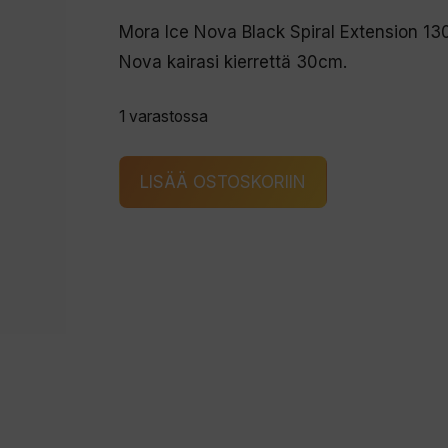
Mora Ice Nova Black Spiral Extension 1
Nova kairasi kierrettä 30cm.
1 varastossa
Mora
LISÄÄ OSTOSKORIIN
Ice
Nova
Black
Spiral
Extension
130/300mm
kierteen
jatkopala
määrä