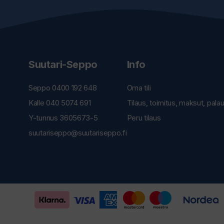
Suutari-Seppo
Info
Seppo 0400 192 648
Oma tili
Kalle 040 5074 691
Tilaus, toimitus, maksut, pala
Y-tunnus 3605673-5
Peru tilaus
suutariseppo@suutariseppo.fi