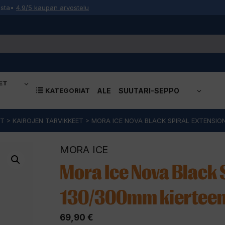
osta
•
4.9/5 kaupan arvostelu
ET
KATEGORIAT
ALE
SUUTARI-SEPPO
ET
>
KAIROJEN TARVIKKEET
>
MORA ICE NOVA BLACK SPIRAL EXTENSIO
MORA ICE
Mora Ice Nova Black 
130/300mm kierteen
69,90
€