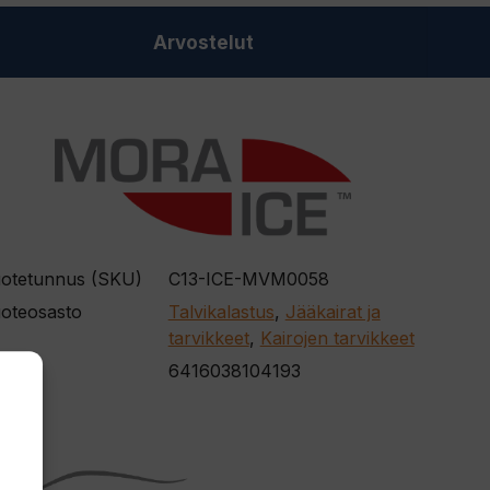
Arvostelut
otetunnus (SKU)
C13-ICE-MVM0058
oteosasto
Talvikalastus
,
Jääkairat ja
tarvikkeet
,
Kairojen tarvikkeet
AN
6416038104193