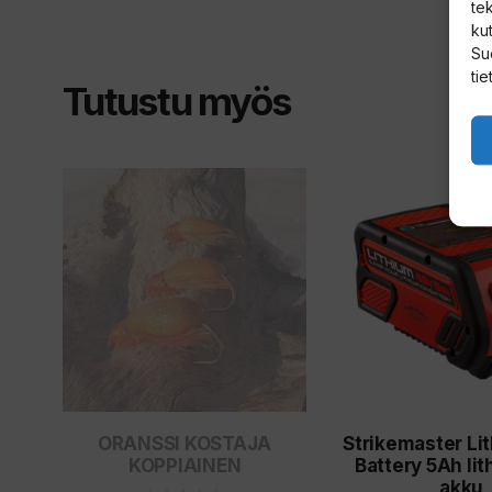
te
kut
Su
tie
Tutustu myös
Tällä
tuotteella
on
useampi
muunnelma.
Voit
tehdä
valinnat
ORANSSI KOSTAJA
Strikemaster Li
tuotteen
KOPPIAINEN
Battery 5Ah li
sivulla.
akku