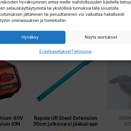
kniikoiden hyväksyminen antaa meille mahdollisuuden käsitellä tietoja
en selauskäyttäytymistä tai yksilöllisiä tunnuksia tällä sivustolla.
ostumuksen jättäminen tai peruuttaminen voi vaikuttaa haitallisesti
ttyihin ominaisuuksiin ja toimintoihin.
Hyväksy
Näytä asetukset
Tällä
Evästeasetukset
Tietosuoja
tuotteella
on
useampi
muunnelm
Voit
tehdä
valinnat
thium 40V
Rapala UR Steel Extension
SINI
tuotteen
thium ION
35cm jatkovarsi jääkairaan
KO
sivulla.