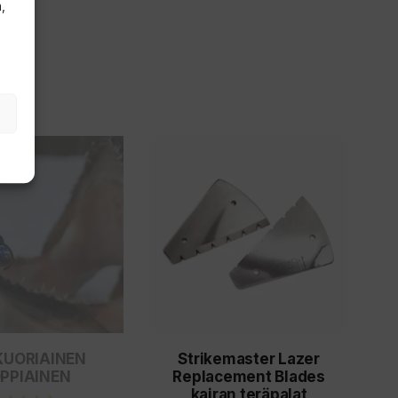
,
Tällä
tuotteella
on
useampi
a.
muunnelma.
Voit
tehdä
valinnat
KUORIAINEN
Strikemaster Lazer
tuotteen
PPIAINEN
Replacement Blades
sivulla.
kairan teräpalat