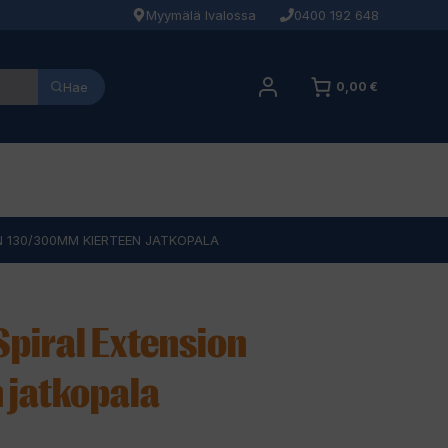
Myymälä Ivalossa
0400 192 648
Hae
0,00 €
N 130/300MM KIERTEEN JATKOPALA
Spiral Extension
 jatkopala