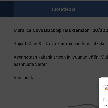
Tuotetiedot
Mora Ice Nova Black Spiral Extension 130/30
Sopii 130mm/5″ Nova kairoihin kierteen jatkoksi.
Asennetaan kairankierteen ja kruunun väliin. Mu
asennusta varten.
Väri musta.
Pa
ev