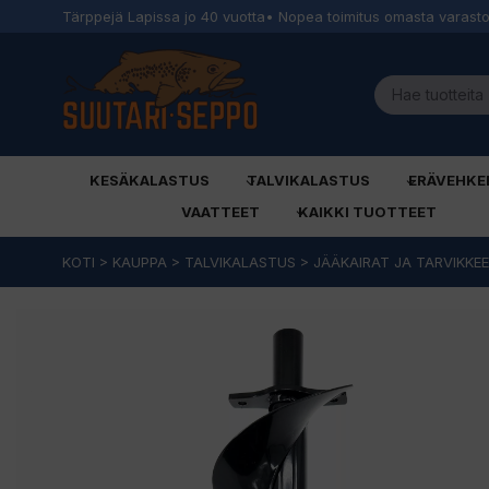
Tärppejä Lapissa jo 40 vuotta
• Nopea toimitus omasta varast
KESÄKALASTUS
TALVIKALASTUS
ERÄVEHKE
VAATTEET
KAIKKI TUOTTEET
Siirry
KOTI
>
KAUPPA
>
TALVIKALASTUS
>
JÄÄKAIRAT JA TARVIKKE
sisältöön