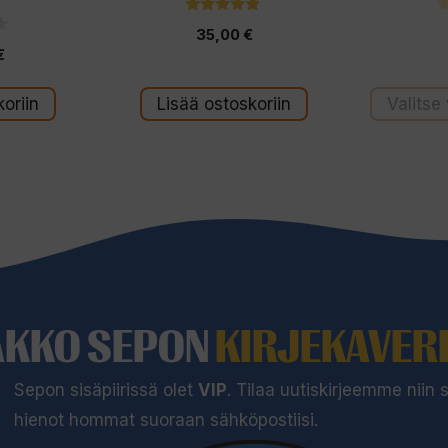
4.75
35,00
€
5:stä
€
oriin
Lisää ostoskoriin
Valitse
AKKO SEPON
KIRJEKAVERI
Sepon sisäpiirissä olet
VIP
. Tilaa uutiskirjeemme niin
hienot hommat suoraan sähköpostiisi.