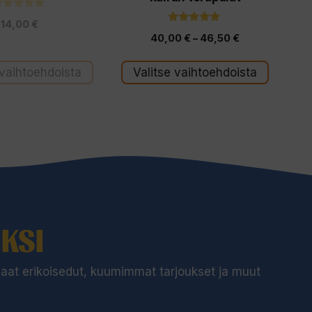
4.83
14,00
€
5:stä
5.00
Hintaluokka:
40,00
€
–
46,50
€
5:stä
40,00 €
 vaihtoehdoista
Valitse vaihtoehdoista
-
46,50 €
KSI
 saat erikoisedut, kuumimmat tarjoukset ja muut