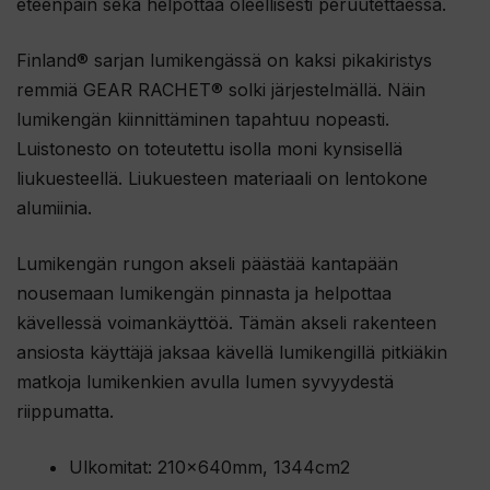
ä
eteenpäin sekä helpottaa oleellisesti peruutettaessa.
m
Finland®️ sarjan lumikengässä on kaksi pikakiristys
ä
remmiä GEAR RACHET®️ solki järjestelmällä. Näin
n
lumikengän kiinnittäminen tapahtuu nopeasti.
t
Luistonesto on toteutettu isolla moni kynsisellä
u
liukuesteellä. Liukuesteen materiaali on lentokone
o
alumiinia.
t
t
Lumikengän rungon akseli päästää kantapään
e
nousemaan lumikengän pinnasta ja helpottaa
e
kävellessä voimankäyttöä. Tämän akseli rakenteen
t
ansiosta käyttäjä jaksaa kävellä lumikengillä pitkiäkin
o
matkoja lumikenkien avulla lumen syvyydestä
d
riippumatta.
o
t
Ulkomitat: 210x640mm, 1344cm2
u