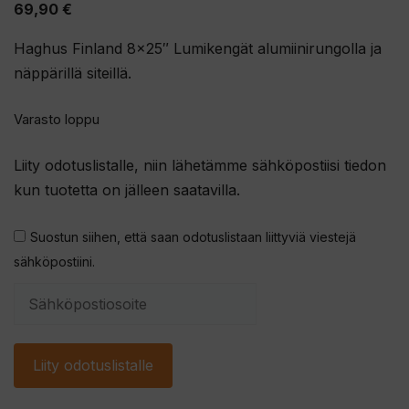
69,90
€
Haghus Finland 8×25″ Lumikengät alumiinirungolla ja
näppärillä siteillä.
Varasto loppu
Liity odotuslistalle, niin lähetämme sähköpostiisi tiedon
kun tuotetta on jälleen saatavilla.
Suostun siihen, että saan odotuslistaan liittyviä viestejä
sähköpostiini.
S
y
ö
Liity odotuslistalle
t
ä