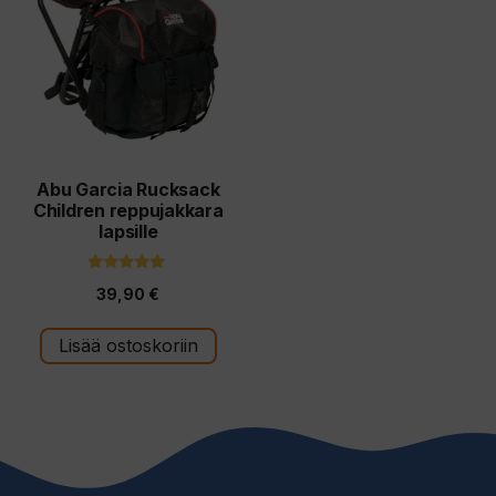
Abu Garcia Rucksack
Children reppujakkara
lapsille
5.00
39,90
€
5:stä
Lisää ostoskoriin