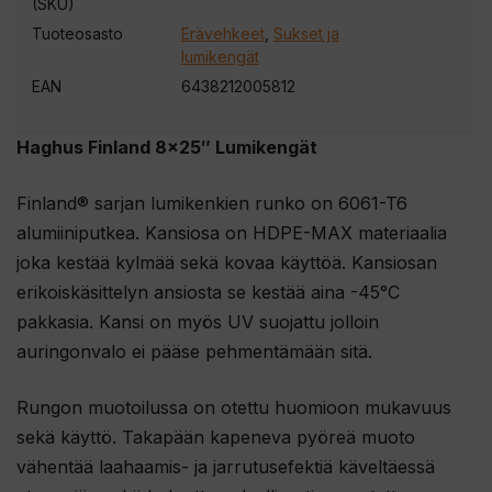
(SKU)
e
Tuoteosasto
Erävehkeet
,
Sukset ja
s
lumikengät
i
EAN
6438212005812
l
i
Haghus Finland 8×25″ Lumikengät
i
t
Finland®️ sarjan lumikenkien runko on 6061-T6
t
alumiiniputkea. Kansiosa on HDPE-MAX materiaalia
y
joka kestää kylmää sekä kovaa käyttöä. Kansiosan
ä
erikoiskäsittelyn ansiosta se kestää aina -45°C
k
pakkasia. Kansi on myös UV suojattu jolloin
s
auringonvalo ei pääse pehmentämään sitä.
e
s
Rungon muotoilussa on otettu huomioon mukavuus
i
sekä käyttö. Takapään kapeneva pyöreä muoto
t
vähentää laahaamis- ja jarrutusefektiä käveltäessä