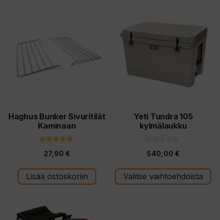
Tällä
tuotteella
on
useampi
muunnelma.
Voit
tehdä
valinnat
tuotteen
Haghus Bunker Sivuritilät
Yeti Tundra 105
Kaminaan
kylmälaukku
sivulla.
5.00
0
27,90
€
540,00
€
5:stä
5
:
s
t
Lisää ostoskoriin
Valitse vaihtoehdoista
ä