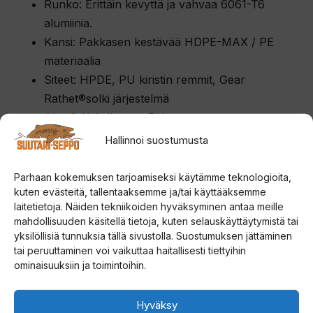
Runko: Erittäin kevyttä ja vahvaa 6061-T6
s
alumiinia.
l
Kansi: Pakkasen kestävää HDPE-MAX / PE
i
materiaalia
s
Siteet: HPDE, PU kiristin remmit, Gear
t
Rathet®️solki järjestelmä
a
Akseli: Kaksikerros PU
l
Kestävyys: 120kg asti
Hallinnoi suostumusta
l
Certification: GS
e
Takuu: 1vuosi
Parhaan kokemuksen tarjoamiseksi käytämme teknologioita,
.
kuten evästeitä, tallentaaksemme ja/tai käyttääksemme
laitetietoja. Näiden tekniikoiden hyväksyminen antaa meille
mahdollisuuden käsitellä tietoja, kuten selauskäyttäytymistä tai
yksilöllisiä tunnuksia tällä sivustolla. Suostumuksen jättäminen
tai peruuttaminen voi vaikuttaa haitallisesti tiettyihin
ominaisuuksiin ja toimintoihin.
Hyväksy