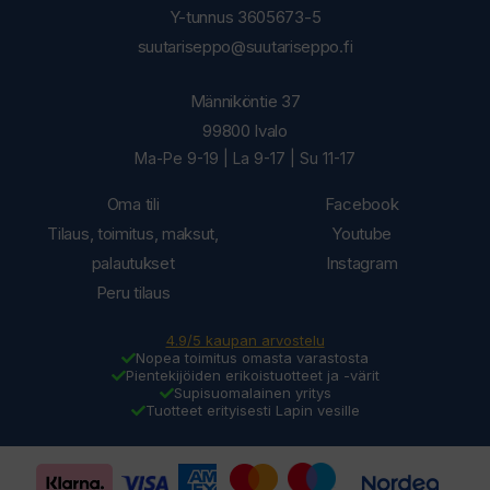
Y-tunnus 3605673-5
suutariseppo@suutariseppo.fi
Männiköntie 37
99800 Ivalo
Ma-Pe 9-19 | La 9-17 | Su 11-17
Oma tili
Facebook
Tilaus, toimitus, maksut,
Youtube
palautukset
Instagram
Peru tilaus
4.9/5 kaupan arvostelu
Nopea toimitus omasta varastosta
Pientekijöiden erikoistuotteet ja -värit
Supisuomalainen yritys
Tuotteet erityisesti Lapin vesille