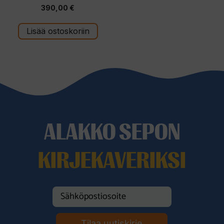
0
390,00
€
5
:
s
t
Lisää ostoskoriin
ä
ALAKKO SEPON
KIRJEKAVERIKSI
Tilaa uutiskirje