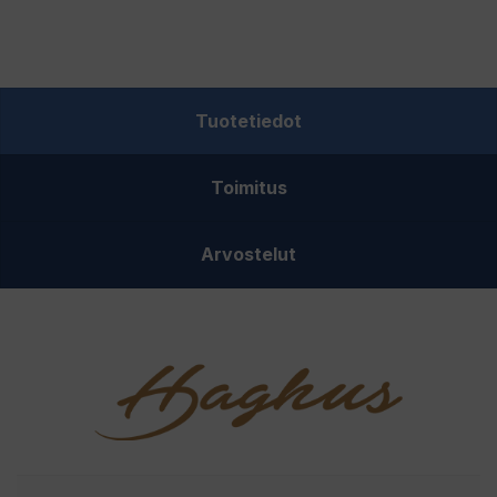
ahkio
vetoaisalla
ja
lumisuojalla
Tuotetiedot
150x66x26cm
määrä
Toimitus
Arvostelut