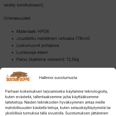
sisälly toimitukseen).
Ominaisuudet
Materiaali: HPDE
Jousitettu metallinen vetoaisa (78cm)
Liukumuovit pohjassa
Lumisuoja eteen
Paino (kaikkine osineen): 12,5kg
Mitat
Hallinnoi suostumusta
Ahkion pituus 150cm (lumisuojan kanssa 170cm)
Parhaan kokemuksen tarjoamiseksi käytämme teknologioita,
Korkeus 26cm (Lumisuojan päähän 41cm)
kuten evästeitä, tallentaaksemme ja/tai käyttääksemme
Leveys (Ulko): 66cm
laitetietoja. Näiden tekniikoiden hyväksyminen antaa meille
Leveys (Sisä): 57cm
mahdollisuuden käsitellä tietoja, kuten selauskäyttäytymistä tai
yksilöllisiä tunnuksia tällä sivustolla. Suostumuksen jättäminen
Vetoaisan pituus: 78cm