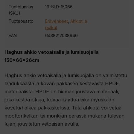
Tuotetunnus
19-SLD-15066
(SKU)
Tuoteosasto
Erävehkeet
,
Ahkiot ja
pulkat
EAN
6438212038940
Haghus ahkio vetoaisalla ja lumisuojalla
150x66x26cm
Haghus ahkio vetoaisalla ja lumisuojalla on valmistettu
laadukkaasta ja kovan pakkasen kestävästä HPDE
materiaalista. HPDE on hieman joustava materiaali,
joka kestää iskuja, kovaa käyttöä eikä myöskään
kovetu/halkea pakkaskelissä. Tätä ahkiota voi vetää
moottorikelkan tai mönkijän perässä mukana tulevan
lujan, jousitetun vetoaisan avulla.