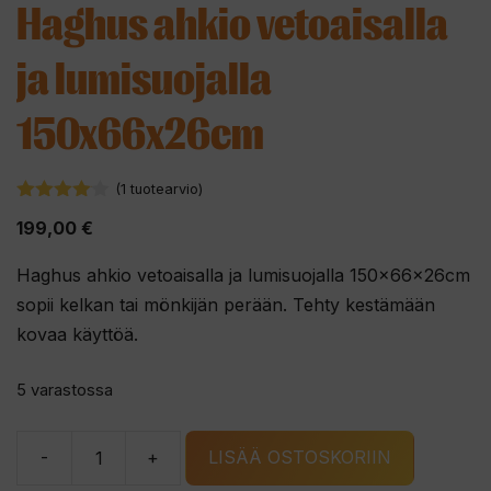
Haghus ahkio vetoaisalla
ja lumisuojalla
150x66x26cm
(
1
tuotearvio)
4.00
199,00
€
5:stä
Haghus ahkio vetoaisalla ja lumisuojalla 150x66x26cm
sopii kelkan tai mönkijän perään. Tehty kestämään
kovaa käyttöä.
5 varastossa
-
+
LISÄÄ OSTOSKORIIN
Haghus