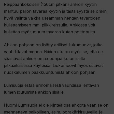
Reippaankokoisen (150cm pitkän) ahkion kyytiin
mahtuu paljon tavaraa kyytiin ja tästä syystä se onkin
hyvä valinta vaikka useamman hengen tavaroiden
kuljettamiseen mm. pilkkireissulle. Ahkiossa voit
kuljettaa myös muuta tavaraa kuten polttopuita.
Ahkion pohjaan on lisätty erilliset liukumuovit, jotka
vauhdittavat menoa. Niiden etu on myös se, että ne
säästävät ahkion omaa pohjaa kulumiselta
pitkäaikaisessa käytössä. Liukumuovit myös estävät
nuoskalumen paakkuuntumista ahkion pohjaan.
Lumisuoja estää erinomaisesti vauhdissa lentävän
lumen joutumista ahkion sisälle.
Huom! Lumisuoja ei ole kiinteä osa ahkiota vaan se on
asennettava paikoilleen, esim. porakärkiruuveilla (ei