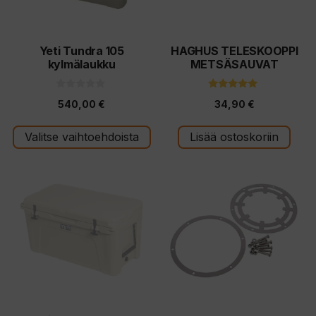
tehdä
valinnat
tuotteen
Yeti Tundra 105
HAGHUS TELESKOOPPI
kylmälaukku
METSÄSAUVAT
sivulla.
0
5.00
540,00
€
34,90
€
5
5:stä
:
s
t
Valitse vaihtoehdoista
Lisää ostoskoriin
ä