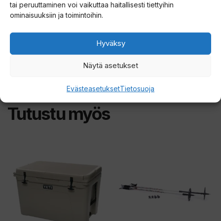
tai peruuttaminen voi vaikuttaa haitallisesti tiettyihin
Vetoaisan leveys (kiinnikkeiden väli): 35cm
ominaisuuksiin ja toimintoihin.
Hyväksy
Näytä asetukset
Evästeasetukset
Tietosuoja
Tutustu myös
Tällä
tuotteella
on
useampi
muunnelma.
Voit