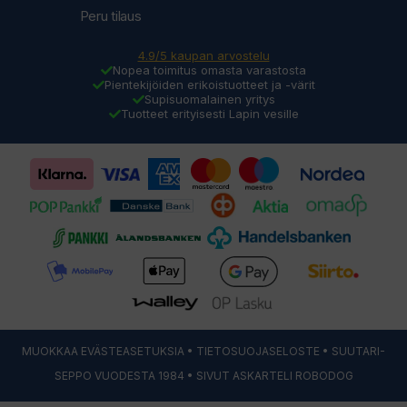
Peru tilaus
4.9/5 kaupan arvostelu
Nopea toimitus omasta varastosta
Pientekijöiden erikoistuotteet ja -värit
Supisuomalainen yritys
Tuotteet erityisesti Lapin vesille
MUOKKAA EVÄSTEASETUKSIA
•
TIETOSUOJASELOSTE
• SUUTARI-
SEPPO VUODESTA 1984 • SIVUT ASKARTELI
ROBODOG