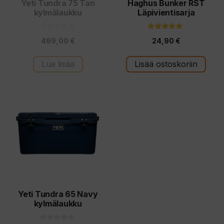
Yeti Tundra 75 Tan
Haghus Bunker RST
kylmälaukku
Läpivientisarja
0
5.00
499,00
€
24,90
€
5
5:stä
:
s
t
Lue lisää
Lisää ostoskoriin
ä
Yeti Tundra 65 Navy
kylmälaukku