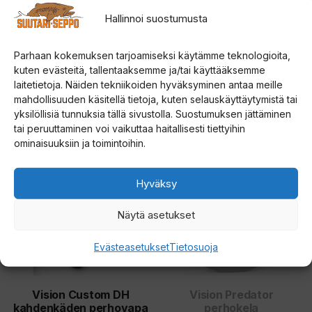
Hallinnoi suostumusta
Parhaan kokemuksen tarjoamiseksi käytämme teknologioita,
kuten evästeitä, tallentaaksemme ja/tai käyttääksemme
Tutustu myös
laitetietoja. Näiden tekniikoiden hyväksyminen antaa meille
mahdollisuuden käsitellä tietoja, kuten selauskäyttäytymistä tai
yksilöllisiä tunnuksia tällä sivustolla. Suostumuksen jättäminen
tai peruuttaminen voi vaikuttaa haitallisesti tiettyihin
Tällä
Tällä
ominaisuuksiin ja toimintoihin.
ALE!
tuotteella
tuotteella
on
on
Hyväksy
useampi
useampi
Näytä asetukset
muunnelma.
muunnelma.
Voit
Voit
Evästeasetukset
Tietosuoja
tehdä
tehdä
valinnat
valinnat
tuotteen
tuotteen
Vision Custom DH
Vision Predator
kahdenkäden perhovapa
perhokela