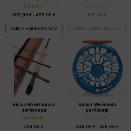
sivulla.
sivulla.
4.00
5.00
Hintaluokka:
399,00
€
–
499,00
€
475,00
€
5:stä
5:stä
399,00 €
Valitse vaihtoehdoista
Valitse vaihtoehdoista
-
499,00 €
Tällä
Tällä
tuotteella
tuotteella
on
on
useampi
useampi
muunnelma.
muunnelma.
Voit
Voit
tehdä
tehdä
valinnat
valinnat
tuotteen
tuotteen
Vision Rivermaniac
Vision Merisuola
perhovapa
perhokela
sivulla.
sivulla.
5.00
0
Hinta
429,00
€
449,00
€
–
529,00
€
5:stä
5