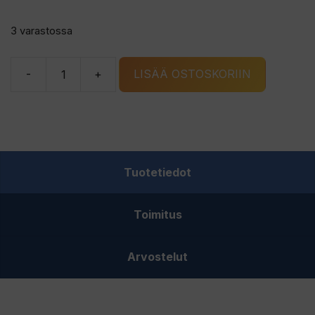
3 varastossa
-
+
LISÄÄ OSTOSKORIIN
Gulff
Ambulance
Pink
15ml
UV
Tuotetiedot
Resin
UV
Toimitus
lakka
määrä
Arvostelut