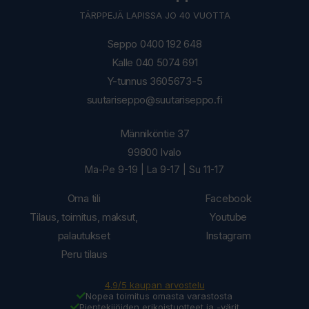
TÄRPPEJÄ LAPISSA JO 40 VUOTTA
Seppo 0400 192 648
Kalle 040 5074 691
Y-tunnus 3605673-5
suutariseppo@suutariseppo.fi
Männiköntie 37
99800 Ivalo
Ma-Pe 9-19 | La 9-17 | Su 11-17
Oma tili
Facebook
Tilaus, toimitus, maksut,
Youtube
palautukset
Instagram
Peru tilaus
4.9/5 kaupan arvostelu
Nopea toimitus omasta varastosta
Pientekijöiden erikoistuotteet ja -värit