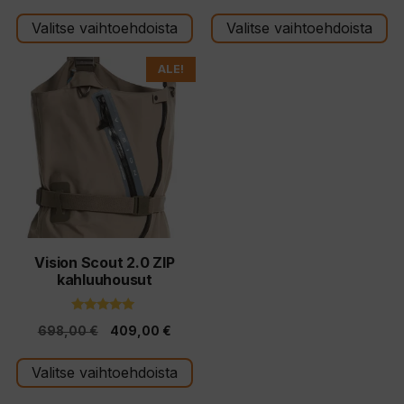
:
449,0
s
t
Valitse vaihtoehdoista
Valitse vaihtoehdoista
-
ä
529,0
Tällä
ALE!
tuotteella
on
useampi
muunnelma.
Voit
tehdä
valinnat
tuotteen
Vision Scout 2.0 ZIP
kahluuhousut
sivulla.
5.00
Alkuperäinen
Nykyinen
698,00
€
409,00
€
5:stä
hinta
hinta
Valitse vaihtoehdoista
oli:
on:
698,00 €.
409,00 €.