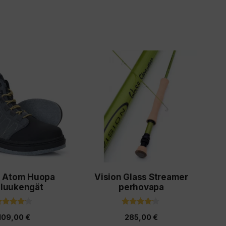
a.
n Atom Huopa
Vision Glass Streamer
luukengät
perhovapa
4.00
4.00
109,00
€
285,00
€
5:stä
5:stä