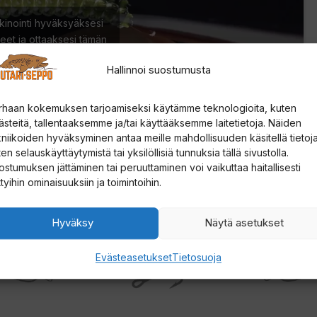
kinointi hyväksyäksesi
eet ja ottaaksesi tämän
lön käyttöön
Hallinnoi suostumusta
rhaan kokemuksen tarjoamiseksi käytämme teknologioita, kuten
ästeitä, tallentaaksemme ja/tai käyttääksemme laitetietoja. Näiden
kniikoiden hyväksyminen antaa meille mahdollisuuden käsitellä tietoja
en selauskäyttäytymistä tai yksilöllisiä tunnuksia tällä sivustolla.
ostumuksen jättäminen tai peruuttaminen voi vaikuttaa haitallisesti
ttyihin ominaisuuksiin ja toimintoihin.
Hyväksy
Näytä asetukset
Evästeasetukset
Tietosuoja