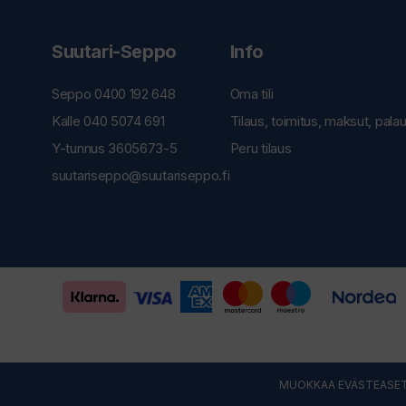
Suutari-Seppo
Info
Seppo 0400 192 648
Oma tili
Kalle 040 5074 691
Tilaus, toimitus, maksut, pala
Y-tunnus 3605673-5
Peru tilaus
suutariseppo@suutariseppo.fi
MUOKKAA EVÄSTEASET