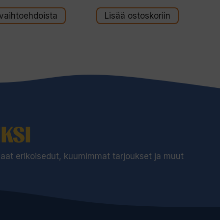
 vaihtoehdoista
Lisää ostoskoriin
KSI
 saat erikoisedut, kuumimmat tarjoukset ja muut