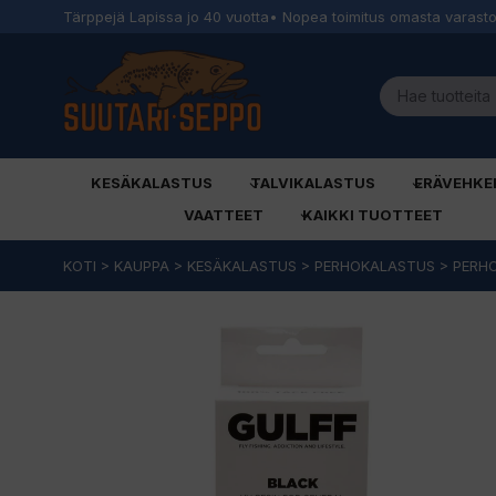
Tärppejä Lapissa jo 40 vuotta
• Nopea toimitus omasta varast
KESÄKALASTUS
TALVIKALASTUS
ERÄVEHKE
VAATTEET
KAIKKI TUOTTEET
Siirry
KOTI
>
KAUPPA
>
KESÄKALASTUS
>
PERHOKALASTUS
>
PERH
sisältöön