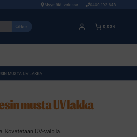
Myymälä Ivalossa
0400 192 648
Hae
0,00 €
ESIN MUSTA UV LAKKA
Resin musta UV lakka
a. Kovetetaan UV-valolla.