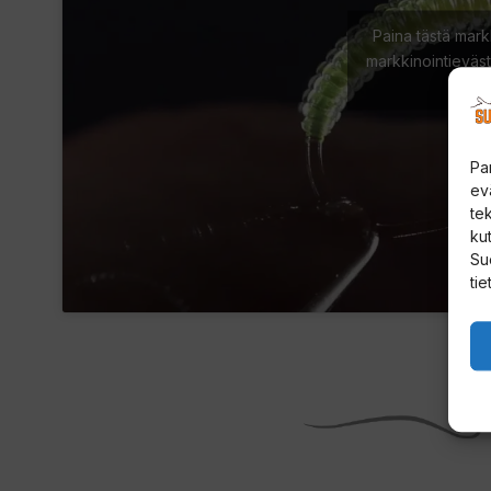
Paina tästä mark
markkinointieväst
sisäl
Pa
ev
te
kut
Su
tie