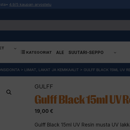
osta
•
4.9/5 kaupan arvostelu
ET
KATEGORIAT
ALE
SUUTARI-SEPPO
ONSIDONTA
>
LIIMAT, LAKAT JA KEMIKAALIT
>
GULFF BLACK 15ML UV R
GULFF
Gulff Black 15ml UV 
19,00
€
Gulff Black 15ml UV Resin musta UV lakk