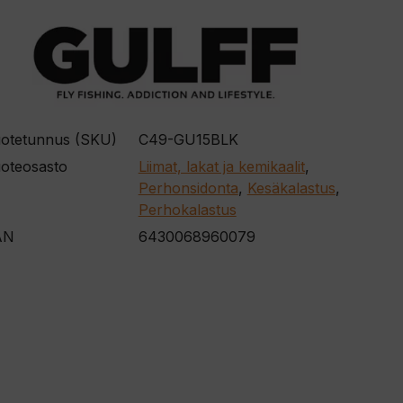
otetunnus (SKU)
C49-GU15BLK
oteosasto
Liimat, lakat ja kemikaalit
,
Perhonsidonta
,
Kesäkalastus
,
Perhokalastus
AN
6430068960079