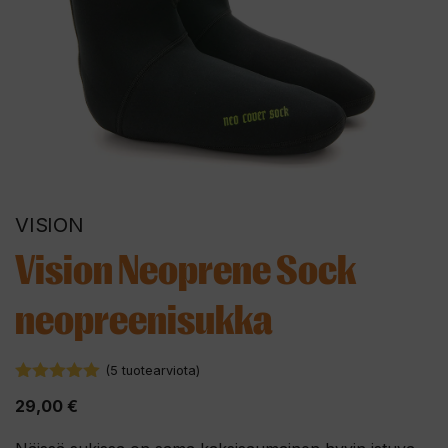
VISION
Vision Neoprene Sock
neopreenisukka
(
5
tuotearviota)
5.00
5:stä
29,00
€