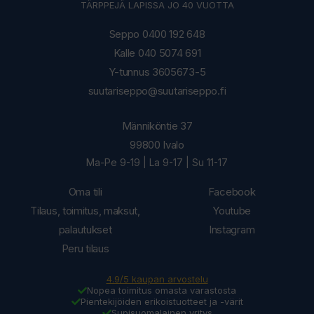
TÄRPPEJÄ LAPISSA JO 40 VUOTTA
Seppo 0400 192 648
Kalle 040 5074 691
Y-tunnus 3605673-5
suutariseppo@suutariseppo.fi
Männiköntie 37
99800 Ivalo
Ma-Pe 9-19 | La 9-17 | Su 11-17
Oma tili
Facebook
Tilaus, toimitus, maksut,
Youtube
palautukset
Instagram
Peru tilaus
4.9/5 kaupan arvostelu
Nopea toimitus omasta varastosta
Pientekijöiden erikoistuotteet ja -värit
Supisuomalainen yritys