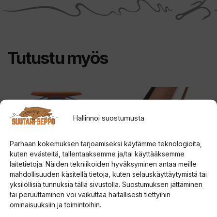
Tutustu myös
Tällä
Tällä
tuotteella
tuotteella
Hallinnoi suostumusta
on
on
useampi
useampi
Parhaan kokemuksen tarjoamiseksi käytämme teknologioita,
muunnelma.
muunnelma.
kuten evästeitä, tallentaaksemme ja/tai käyttääksemme
Voit
Voit
laitetietoja. Näiden tekniikoiden hyväksyminen antaa meille
tehdä
tehdä
mahdollisuuden käsitellä tietoja, kuten selauskäyttäytymistä tai
valinnat
valinnat
yksilöllisiä tunnuksia tällä sivustolla. Suostumuksen jättäminen
tai peruuttaminen voi vaikuttaa haitallisesti tiettyihin
tuotteen
tuotteen
Vision Merisuola
Vision Rivermaniac
ominaisuuksiin ja toimintoihin.
perhokela
perhovapa
sivulla.
sivulla.