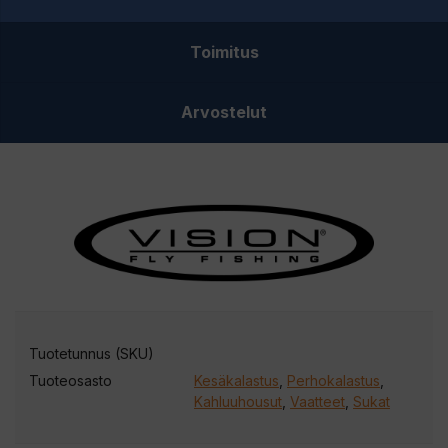
Toimitus
Arvostelut
Tuotetunnus (SKU)
Tuoteosasto
Kesäkalastus
,
Perhokalastus
,
Kahluuhousut
,
Vaatteet
,
Sukat