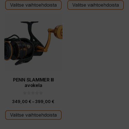
-
Valitse vaihtoehdoista
Valitse vaihtoehdoista
-
549,0
499,00 €
Tällä
tuotteella
on
useampi
muunnelma.
Voit
tehdä
valinnat
tuotteen
PENN SLAMMER III
avokela
sivulla.
0
Hintaluokka:
349,00
€
–
399,00
€
5
:
349,00 €
s
t
Valitse vaihtoehdoista
-
ä
399,00 €