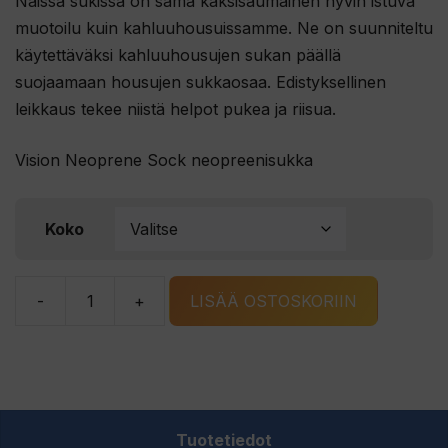
Näissä sukissa on sama kaksisaumainen hyvin istuva
muotoilu kuin kahluuhousuissamme. Ne on suunniteltu
käytettäväksi kahluuhousujen sukan päällä
suojaamaan housujen sukkaosaa. Edistyksellinen
leikkaus tekee niistä helpot pukea ja riisua.
Vision Neoprene Sock neopreenisukka
Koko
-
+
LISÄÄ OSTOSKORIIN
Vision
Neoprene
Sock
neopreenisukka
määrä
Tuotetiedot