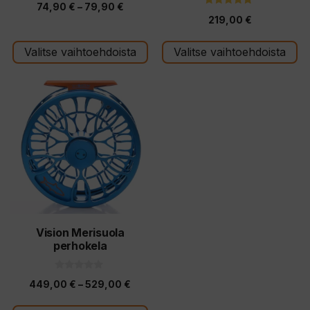
Hintaluokka:
74,90
€
–
79,90
€
5
4.80
:
219,00
€
5:stä
74,90 €
s
t
-
ä
Valitse vaihtoehdoista
Valitse vaihtoehdoista
79,90 €
Tällä
tuotteella
on
useampi
muunnelma.
Voit
tehdä
valinnat
tuotteen
Vision Merisuola
perhokela
sivulla.
0
Hintaluokka:
449,00
€
–
529,00
€
5
:
449,00 €
s