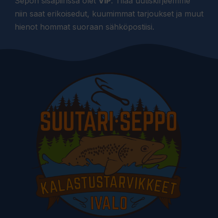
Sepon sisäpiirissä olet
VIP
. Tilaa uutiskirjeemme
niin saat erikoisedut, kuumimmat tarjoukset ja muut
hienot hommat suoraan sähköpostiisi.