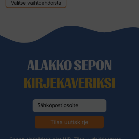
t
Valitse vaihtoehdoista
-
ä
529,00 €
ALAKKO SEPON
KIRJEKAVERIKSI
Tilaa uutiskirje