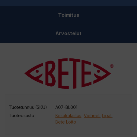
Toimitus
Arvostelut
Tuotetunnus (SKU)
A07-BL001
Tuoteosasto
Kesäkalastus
,
Vieheet
,
Lipat
,
Bete Lotto