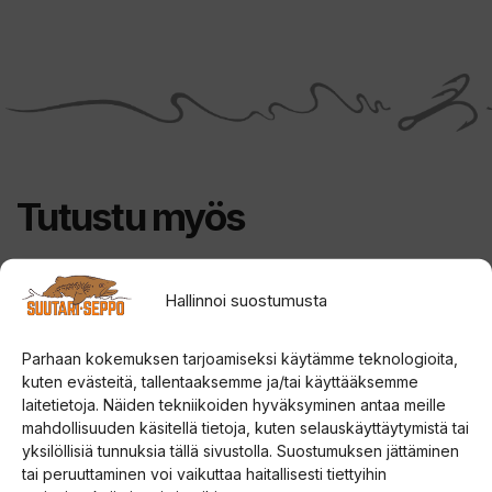
Tutustu myös
Tällä
Tällä
Hallinnoi suostumusta
tuotteella
tuotteella
on
on
Parhaan kokemuksen tarjoamiseksi käytämme teknologioita,
kuten evästeitä, tallentaaksemme ja/tai käyttääksemme
useampi
useampi
laitetietoja. Näiden tekniikoiden hyväksyminen antaa meille
muunnelma.
muunnelma.
mahdollisuuden käsitellä tietoja, kuten selauskäyttäytymistä tai
Voit
Voit
yksilöllisiä tunnuksia tällä sivustolla. Suostumuksen jättäminen
tehdä
tehdä
tai peruuttaminen voi vaikuttaa haitallisesti tiettyihin