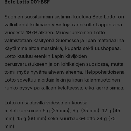
Bete Lotto 001-BSF
Suomen suosituimpiin uistimiin kuuluva Bete Lotto on
valloittanut kotimaan vesistöjä rannikolta Lappiin aina
vuodesta 1979 alkaen. Muovirunkoinen Lotto
valmistetaan käsityönä Suomessa ja lipan materiaalina
käytämme aitoa messinkiä, kuparia sekä uushopeaa.
Lotto kuuluu etenkin Lapin kävijöiden
perusvarustukseen ja on lohikalojen suosiossa, mutta
toimii myös hyvänä ahvenvieheenä. Helppoheittoisena
Lotto soveltuu aloittajallekin ja lipan kalanmuotoinen
runko pysyy paikallaan kelattaessa, eikä kierrä siimaa.
Lotto on saatavilla viidessä eri koossa:
metallirunkoinen 6 g (25 mm), 9 g (35 mm), 12 g (45
mm), 15 g (60 mm) sekä suurhauki-Lotto 24 g (75
mm).