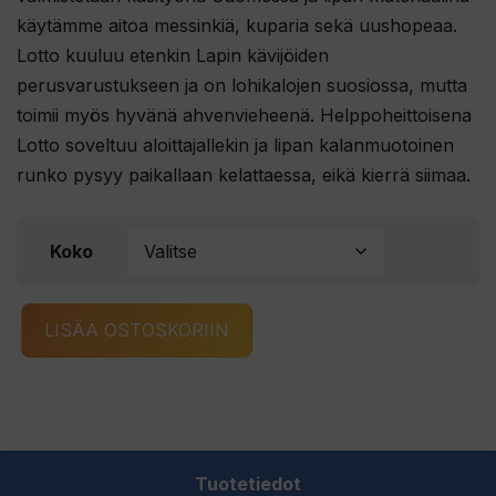
käytämme aitoa messinkiä, kuparia sekä uushopeaa.
Lotto kuuluu etenkin Lapin kävijöiden
perusvarustukseen ja on lohikalojen suosiossa, mutta
toimii myös hyvänä ahvenvieheenä. Helppoheittoisena
Lotto soveltuu aloittajallekin ja lipan kalanmuotoinen
runko pysyy paikallaan kelattaessa, eikä kierrä siimaa.
Koko
Bete
LISÄÄ OSTOSKORIIN
Lotto
001-
BSF
määrä
Tuotetiedot