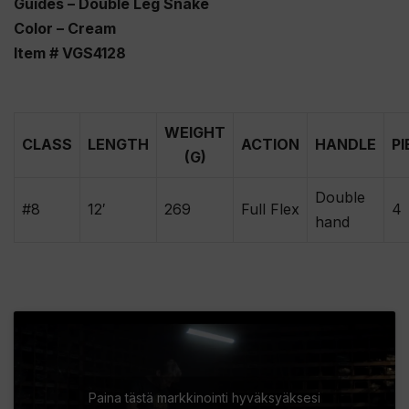
Guides – Double Leg Snake
Color – Cream
Item # VGS4128
WEIGHT
CLASS
LENGTH
ACTION
HANDLE
PI
(G)
Double
#8
12′
269
Full Flex
4
hand
Paina tästä markkinointi hyväksyäksesi