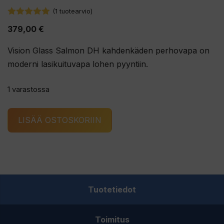
(
1
tuotearvio)
5.00
5:stä
379,00
€
Vision Glass Salmon DH kahdenkäden perhovapa on
moderni lasikuituvapa lohen pyyntiin.
1 varastossa
Vision
LISÄÄ OSTOSKORIIN
Glass
Salmon
DH
kahdenkäden
perhovapa
Tuotetiedot
määrä
Toimitus