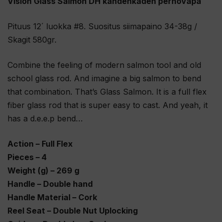
Vision Glass Salmon DH kahdenkäden perhovapa
Pituus 12´ luokka #8. Suositus siimapaino 34-38g /
Skagit 580gr.
Combine the feeling of modern salmon tool and old
school glass rod. And imagine a big salmon to bend
that combination. That’s Glass Salmon. It is a full flex
fiber glass rod that is super easy to cast. And yeah, it
has a d.e.e.p bend…
Action – Full Flex
Pieces – 4
Weight (g) – 269 g
Handle – Double hand
Handle Material – Cork
Reel Seat – Double Nut Uplocking