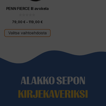
valinnat
tuotteen
PENN FIERCE III avokela
sivulla.
0
Hintaluokka:
79,00
€
–
119,00
€
5
:
79,00 €
s
t
Valitse vaihtoehdoista
-
ä
119,00 €
ALAKKO SEPON
KIRJEKAVERIKSI