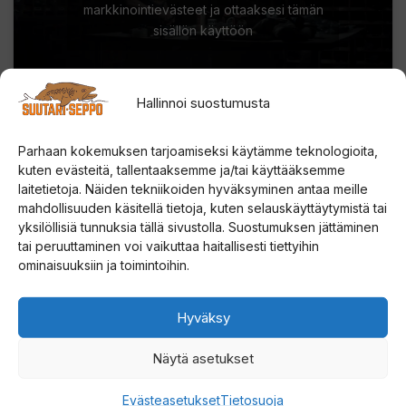
markkinointievästeet ja ottaaksesi tämän
sisällön käyttöön
Hallinnoi suostumusta
Parhaan kokemuksen tarjoamiseksi käytämme teknologioita,
kuten evästeitä, tallentaaksemme ja/tai käyttääksemme
laitetietoja. Näiden tekniikoiden hyväksyminen antaa meille
mahdollisuuden käsitellä tietoja, kuten selauskäyttäytymistä tai
yksilöllisiä tunnuksia tällä sivustolla. Suostumuksen jättäminen
tai peruuttaminen voi vaikuttaa haitallisesti tiettyihin
ominaisuuksiin ja toimintoihin.
Tutustu myös
Hyväksy
Näytä asetukset
Tällä
Tällä
tuotteella
tuotteella
Evästeasetukset
Tietosuoja