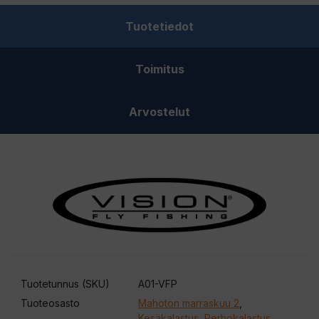
Tuotetiedot
Toimitus
Arvostelut
Tuotetunnus (SKU)
A01-VFP
Tuoteosasto
Mahoton marraskuu 2
,
Kesäkalastus
,
Perhokalastus
,