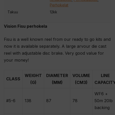
Perhokelat
Takuu
12kk
Vision Fisu perhokela
Fisu is a well known reel from our ready to go kits and
now it is available separately. A large arvour die cast
reel with adjustable disc brake. Very good value for
your money!
WEIGHT
DIAMETER
VOLUME
LINE
CLASS
(G)
(MM)
(CM3)
CAPACIT
WF6 +
#5-6
138
87
78
50m 20lb
backing