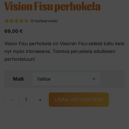
Vision Fisu perhokela
(
3
tuotearviota)
4.67
5:stä
69,00
€
Vision Fisu perhokela on Visionin Fisu-setistä tuttu kela
nyt myös irtonaisena. Toimiva peruskela edulliseen
perhosteluun!
Malli
-
+
LISÄÄ OSTOSKORIIN
Vision
Fisu
perhokela
määrä