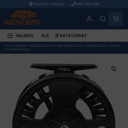
Myymälä Ivalossa
0400 192 648
VALIKKO
ALE
KATEGORIAT
Siirry
KOTI
>
KAUPPA
>
KESÄKALASTUS
>
PERHOKALASTUS
>
PERHOKELAT
>
VISION
FISU PERHOKELA
sisältöön