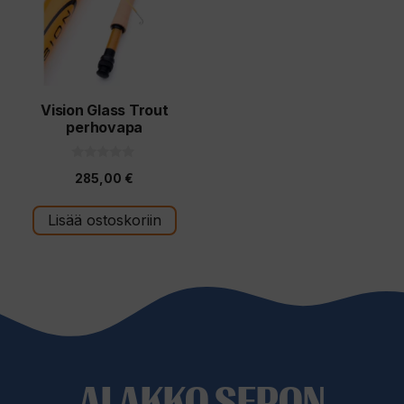
Vision Glass Trout
perhovapa
0
285,00
€
5
:
s
t
Lisää ostoskoriin
ä
ALAKKO SEPON