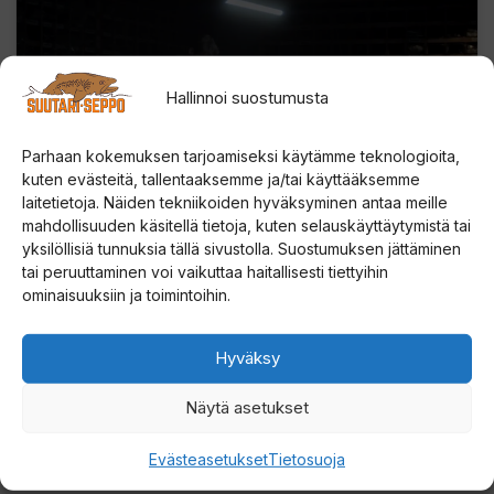
Paina tästä markkinointi hyväksyäksesi
Hallinnoi suostumusta
markkinointievästeet ja ottaaksesi tämän
sisällön käyttöön
Parhaan kokemuksen tarjoamiseksi käytämme teknologioita,
kuten evästeitä, tallentaaksemme ja/tai käyttääksemme
laitetietoja. Näiden tekniikoiden hyväksyminen antaa meille
mahdollisuuden käsitellä tietoja, kuten selauskäyttäytymistä tai
yksilöllisiä tunnuksia tällä sivustolla. Suostumuksen jättäminen
tai peruuttaminen voi vaikuttaa haitallisesti tiettyihin
ominaisuuksiin ja toimintoihin.
Hyväksy
Näytä asetukset
Tutustu myös
Evästeasetukset
Tietosuoja