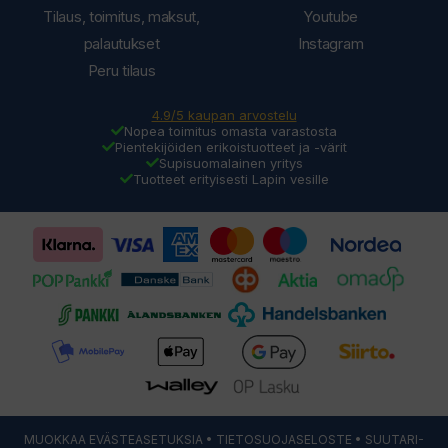
Tilaus, toimitus, maksut,
Youtube
palautukset
Instagram
Peru tilaus
4.9/5 kaupan arvostelu
Nopea toimitus omasta varastosta
Pientekijöiden erikoistuotteet ja -värit
Supisuomalainen yritys
Tuotteet erityisesti Lapin vesille
MUOKKAA EVÄSTEASETUKSIA
•
TIETOSUOJASELOSTE
• SUUTARI-