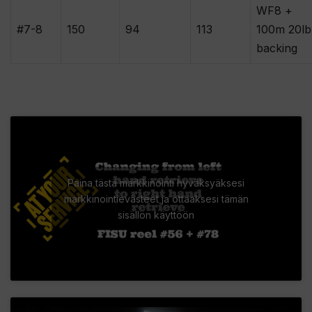
WF8 +
#7-8
150
94
113
100m 20lb
backing
Paina tästä markkinointi hyväksyäksesi
markkinointievästeet ja ottaaksesi tämän
sisällön käyttöön