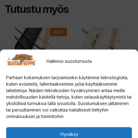
m
Tutustu myös
ä
n
t
Tällä
ALE!
u
tuotteella
o
on
t
useampi
t
Hallinnoi suostumusta
muunnelma.
e
Voit
e
Parhaan kokemuksen tarjoamiseksi käytämme teknologioita,
tehdä
kuten evästeitä, tallentaaksemme ja/tai käyttääksemme
t
valinnat
laitetietoja. Näiden tekniikoiden hyväksyminen antaa meille
o
mahdollisuuden käsitellä tietoja, kuten selauskäyttäytymistä tai
tuotteen
Vision Custom DH
Vision Glass Salmon DH
d
yksilöllisiä tunnuksia tällä sivustolla. Suostumuksen jättäminen
kahdenkäden perhovapa
kahdenkäden perhovapa
sivulla.
o
tai peruuttaminen voi vaikuttaa haitallisesti tiettyihin
ominaisuuksiin ja toimintoihin.
t
4.00
5.00
Hintaluokka:
399,00
€
–
499,00
€
379,00
€
5:stä
5:stä
u
399,00 €
Hyväksy
s
Valitse vaihtoehdoista
Lisää ostoskoriin
-