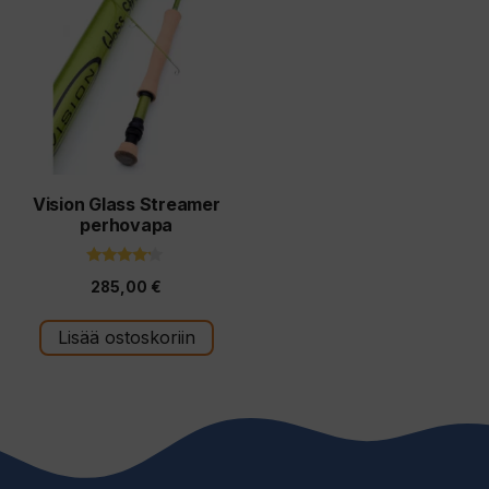
Vision Glass Streamer
perhovapa
4.00
285,00
€
5:stä
Lisää ostoskoriin