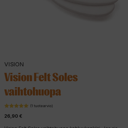
VISION
Vision Felt Soles
vaihtohuopa
(
1
tuotearvio)
5.00
5:stä
26,90
€