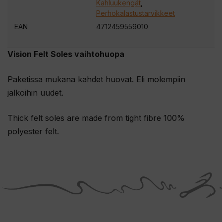
Kahluukengät
,
s
Perhokalastustarvikkeet
i
EAN
4712459559010
l
i
Vision Felt Soles vaihtohuopa
i
t
Paketissa mukana kahdet huovat. Eli molempiin
t
jalkoihin uudet.
y
ä
Thick felt soles are made from tight fibre 100%
k
polyester felt.
s
e
s
i
t
ä