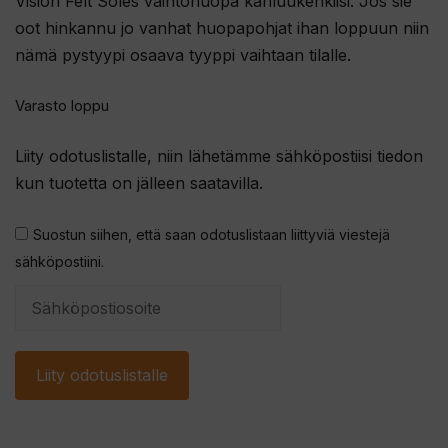
Vision Felt Soles vaihtohuopa kahluukenkiisi. Jos sie
oot hinkannu jo vanhat huopapohjat ihan loppuun niin
nämä pystyypi osaava tyyppi vaihtaan tilalle.
Varasto loppu
Liity odotuslistalle, niin lähetämme sähköpostiisi tiedon
kun tuotetta on jälleen saatavilla.
Suostun siihen, että saan odotuslistaan liittyviä viestejä
sähköpostiini.
S
y
ö
Liity odotuslistalle
t
ä
s