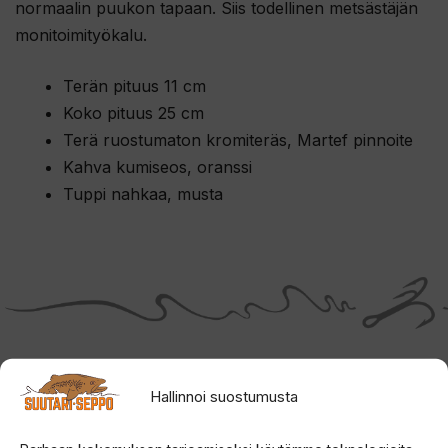
normaalin puukon tapaan. Siis todellinen metsästäjän
monitoimityökalu.
Terän pituus 11 cm
Koko pituus 25 cm
Terä ruostumaton kromiteräs, Martef pinnoite
Kahva kumiseos, oranssi
Tuppi nahkaa, musta
Tutustu myös
Hallinnoi suostumusta