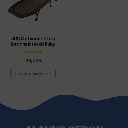
JRC Defender II Lite
Bedchair retkisänky
4.81
139,00
€
5:stä
Lisää ostoskoriin