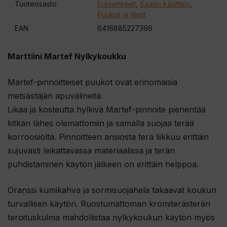
Tuoteosasto
Erävehkeet
,
Saaliin käsittely
,
Puukot ja filetit
EAN
6416885227366
Marttiini Martef Nylkykoukku
Martef-pinnoitteiset puukot ovat erinomaisia
metsästäjän apuvälineitä.
Likaa ja kosteutta hylkivä Martef-pinnoite pienentää
kitkan lähes olemattomiin ja samalla suojaa terää
korroosiolta. Pinnoitteen ansiosta terä liikkuu erittäin
sujuvasti leikattavassa materiaalissa ja terän
puhdistaminen käytön jälkeen on erittäin helppoa.
Oranssi kumikahva ja sormisuojahela takaavat koukun
turvallisen käytön. Ruostumattoman kromiterästerän
teroituskulma mahdollistaa nylkykoukun käytön myös