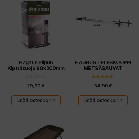
Haghus Piipun
HAGHUS TELESKOOPPI
Kipinäsuoja 60x200mm
METSÄSAUVAT
0
5.00
29,90
€
34,90
€
5
5:stä
:
s
t
Lisää ostoskoriin
Lisää ostoskoriin
ä