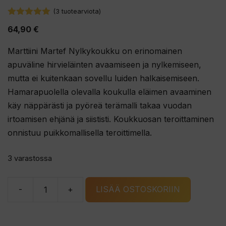
(
3
tuotearviota)
5.00
5:stä
64,90
€
Marttiini Martef Nylkykoukku on erinomainen
apuväline hirvieläinten avaamiseen ja nylkemiseen,
mutta ei kuitenkaan sovellu luiden halkaisemiseen.
Hamarapuolella olevalla koukulla eläimen avaaminen
käy näppärästi ja pyöreä terämalli takaa vuodan
irtoamisen ehjänä ja siististi. Koukkuosan teroittaminen
onnistuu puikkomallisella teroittimella.
3 varastossa
-
+
LISÄÄ OSTOSKORIIN
Marttiini
Martef
Nylkykoukku