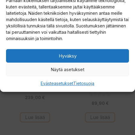
Parhaan kokemuksen tarjoamiseksi käytämme teknologioita,
kuten evästeitä, tallentaaksemme ja/tai käyttääksemme
laitetietoja. Näiden tekniikoiden hyväksyminen antaa meille
mahdollisuuden käsitellä tietoja, kuten selauskäyttäytymistä tai
yksilöllisiä tunnuksia tällä sivustolla. Suostumuksen jättäminen
tai peruuttaminen voi vaikuttaa haitallisesti tiettyihin
ominaisuuksiin ja toimintoihin.
Hyväksy
Näytä asetukset
Haghus Bunker 120
Haghus Bunker
Kamiina
Lämminvesivaraaja
Evästeasetukset
Tietosuoja
Kaminaan 5L
5.00
239,00
€
5:stä
0
89,90
€
5
:
s
t
Lue lisää
Lue lisää
ä