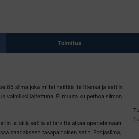
Toimitus
 85 siima joka miltei heittää ite ittensä ja settiin
s valmiiksi laitettuna. Ei muuta ku perhoa siiman
Tu
Tu
iin ja tällä setillä ei tarvitte alkaa opettelemaan
issa saadakseen tasapainoisen setin. Pohjasiima,