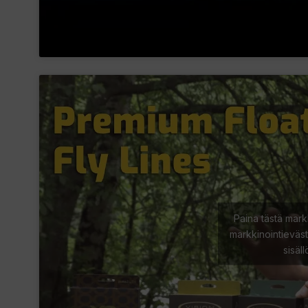
Paina tästä mark
markkinointieväst
sisäl