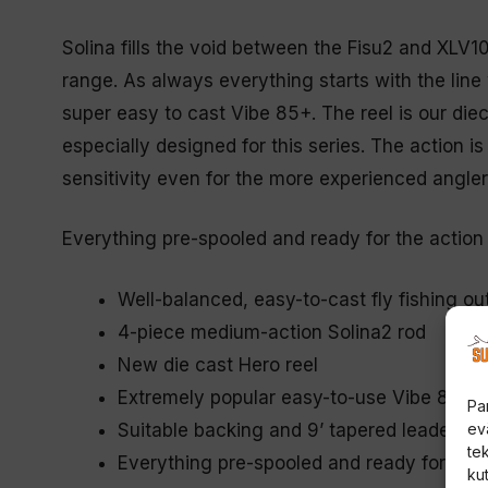
Solina fills the void between the Fisu2 and XLV10
range. As always everything starts with the line 
super easy to cast Vibe 85+. The reel is our die
especially designed for this series. The action 
sensitivity even for the more experienced angler
Everything pre-spooled and ready for the action
Well-balanced, easy-to-cast fly fishing out
4-piece medium-action Solina2 rod
New die cast Hero reel
Extremely popular easy-to-use Vibe 85 fly
Pa
Suitable backing and 9’ tapered leader
ev
te
Everything pre-spooled and ready for acti
kut