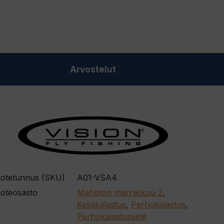
Arvostelut
otetunnus (SKU)
A01-VSA4
oteosasto
Mahoton marraskuu 2
,
Kesäkalastus
,
Perhokalastus
,
Perhokalastussetit