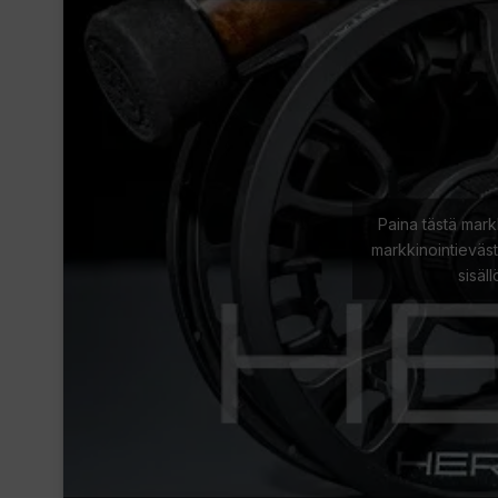
Paina tästä mark
markkinointieväst
sisäl