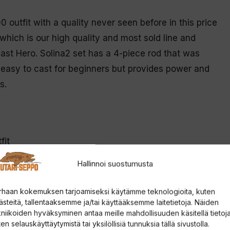
0 outfit with a quality never seen before in this price
which is our high quality and most sold line and
cast Hero. Solina2 set has a 4-piece rod that was
is easy to cast for beginners but provides power and
s.
fit
Hallinnoi suostumusta
 line
rhaan kokemuksen tarjoamiseksi käytämme teknologioita, kuten
ästeitä, tallentaaksemme ja/tai käyttääksemme laitetietoja. Näiden
kniikoiden hyväksyminen antaa meille mahdollisuuden käsitellä tietoja
on
en selauskäyttäytymistä tai yksilöllisiä tunnuksia tällä sivustolla.