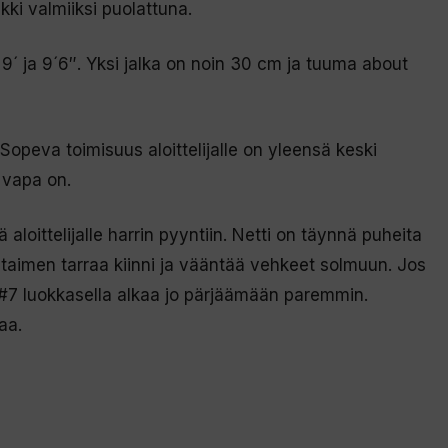
ikki valmiiksi puolattuna.
 9´ ja 9´6″. Yksi jalka on noin 30 cm ja tuuma about
 Sopeva toimisuus aloittelijalle on yleensä keski
 vapa on.
 aloittelijalle harrin pyyntiin. Netti on täynnä puheita
 taimen tarraa kiinni ja vääntää vehkeet solmuun. Jos
 #7 luokkasella alkaa jo pärjäämään paremmin.
aa.