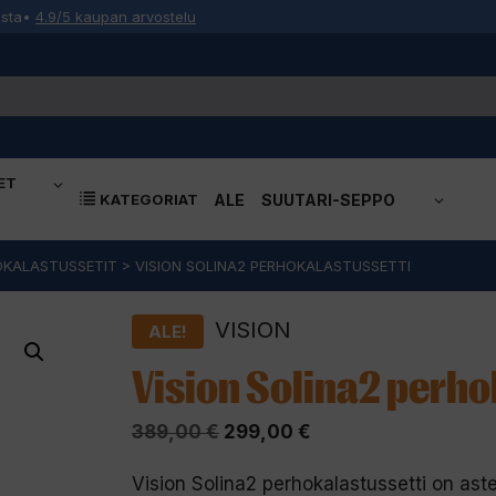
osta
•
4.9/5 kaupan arvostelu
ET
KATEGORIAT
ALE
SUUTARI-SEPPO
OKALASTUSSETIT
>
VISION SOLINA2 PERHOKALASTUSSETTI
VISION
ALE!
Vision Solina2 perho
Alkuperäinen
Nykyinen
389,00
€
299,00
€
hinta
hinta
Vision Solina2 perhokalastussetti on aste