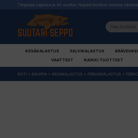
Tärppejä Lapissa jo 40 vuotta
• Nopea toimitus omasta varast
KESÄKALASTUS
TALVIKALASTUS
ERÄVEHKE
VAATTEET
KAIKKI TUOTTEET
Siirry
KOTI
>
KAUPPA
>
KESÄKALASTUS
>
PERHOKALASTUS
>
PERH
sisältöön