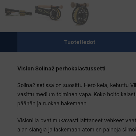
Tuotetiedot
Vision Solina2 perhokalastussetti
Solina2 setissä on suosittu Hero kela, kehuttu Vibe
vasittu medium toiminen vapa. Koko hoito kalastu
päähän ja ruokaa hakemaan.
Visionilla ovat mukavasti laittaneet vehkeet vaater
alan slangia ja laskemaan atomien painoja siimo