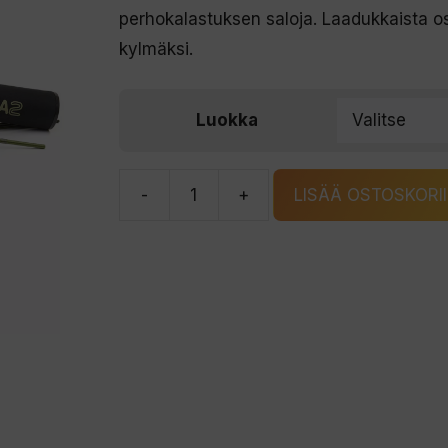
oli:
on:
perhokalastuksen saloja. Laadukkaista os
389,00 €.
299,00 €.
kylmäksi.
Luokka
-
+
LISÄÄ OSTOSKORI
Vision
Solina2
perhokalastussetti
määrä