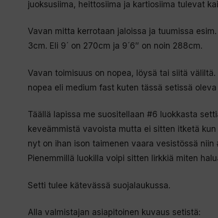
juoksusiima, heittosiima ja kartiosiima tulevat ka
Vavan mitta kerrotaan jaloissa ja tuumissa esim.
3cm. Eli 9´ on 270cm ja 9´6″ on noin 288cm.
Vavan toimisuus on nopea, löysä tai siitä väliltä.
nopea eli medium fast kuten tässä setissä oleva
Täällä lapissa me suositellaan #6 luokkasta settiä
keveämmistä vavoista mutta ei sitten itketä kun
nyt on ihan ison taimenen vaara vesistössä niin
Pienemmillä luokilla voipi sitten lirkkiä miten halu
Setti tulee kätevässä suojalaukussa.
Alla valmistajan asiapitoinen kuvaus setistä: