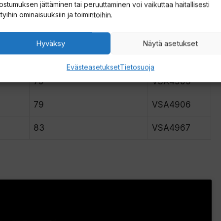
h
ostumuksen jättäminen tai peruuttaminen voi vaikuttaa haitallisesti
ttyihin ominaisuuksiin ja toimintoihin.
ECES
TUBE LENGTH (CM)
ITEM #
Hyväksy
Näytä asetukset
71
VSA4804
Evästeasetukset
Tietosuoja
79
VSA4905
79
VSA4906
83
VSA4967