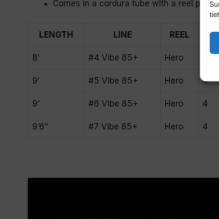
Comes in a cordura tube with a reel pouc
Su
tie
LENGTH
LINE
REEL
PI
8′
#4 Vibe 85+
Hero
4
9′
#5 Vibe 85+
Hero
4
9′
#6 Vibe 85+
Hero
4
9’6″
#7 Vibe 85+
Hero
4