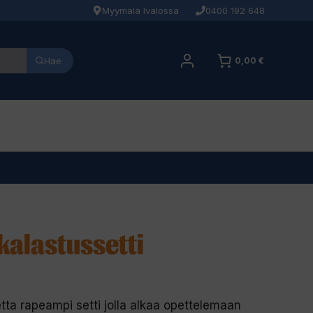
Myymälä Ivalossa
0400 192 648
Hae
0,00 €
kalastussetti
tta rapeampi setti jolla alkaa opettelemaan