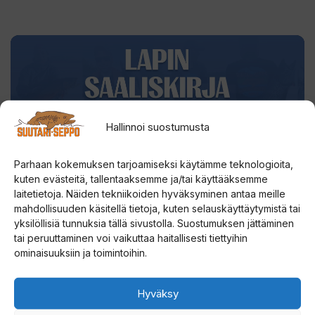
LÄHETÄ SAALIISI - VOITA
Hallinnoi suostumusta
VOITTOJA
Parhaan kokemuksen tarjoamiseksi käytämme teknologioita,
Lähetä oma kalasi Lapin saaliskirjaan niin
kuten evästeitä, tallentaaksemme ja/tai käyttääksemme
ansaitset kunniaa ja osallistut
Suurenmoiseen
laitetietoja. Näiden tekniikoiden hyväksyminen antaa meille
Saaliskisaan
, jossa tarjolla meheviä palkintoja.
mahdollisuuden käsitellä tietoja, kuten selauskäyttäytymistä tai
yksilöllisiä tunnuksia tällä sivustolla. Suostumuksen jättäminen
tai peruuttaminen voi vaikuttaa haitallisesti tiettyihin
Lue lisää ja lähetä saalis
ominaisuuksiin ja toimintoihin.
Hyväksy