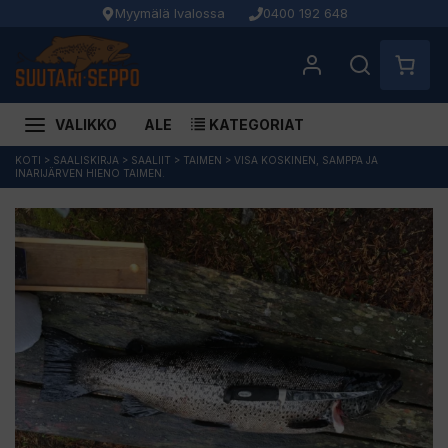
Myymälä Ivalossa
0400 192 648
VALIKKO
ALE
KATEGORIAT
Siirry
KOTI
>
SAALISKIRJA
>
SAALIIT
>
TAIMEN
>
VISA KOSKINEN, SAMPPA JA
INARIJÄRVEN HIENO TAIMEN.
sisältöön