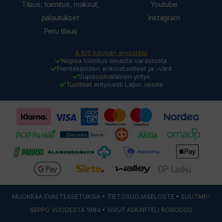
Tilaus, toimitus, maksut,
Youtube
palautukset
Instagram
Peru tilaus
4.9/5 kaupan arvostelu
Nopea toimitus omasta varastosta
Pientekijöiden erikoistuotteet ja -värit
Supisuomalainen yritys
Tuotteet erityisesti Lapin vesille
MUOKKAA EVÄSTEASETUKSIA
•
TIETOSUOJASELOSTE
• SUUTARI-
SEPPO VUODESTA 1984 • SIVUT ASKARTELI
ROBODOG