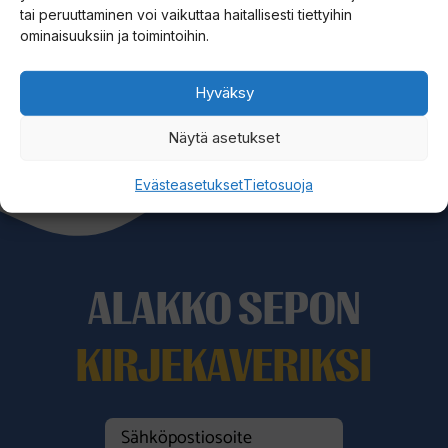
tai peruuttaminen voi vaikuttaa haitallisesti tiettyihin
ominaisuuksiin ja toimintoihin.
Menu Saaliskirja
Hyväksy
Näytä asetukset
Evästeasetukset
Tietosuoja
ALAKKO SEPON
KIRJEKAVERIKSI