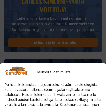
LÄHETÄ SAALIISI - VOITA
VOITTOJA
Lähetä oma kalasi Lapin saaliskirjaan niin
ansaitset kunniaa ja osallistut
Suurenmoiseen
Saaliskisaan
, jossa tarjolla meheviä palkintoja.
Lue lisää ja lähetä saalis
SUUTARI-SEPON
Hallinnoi suostumusta
Parhaan kokemuksen tarjoamiseksi käytämme teknologioita,
kuten evästeitä, tallentaaksemme ja/tai käyttääksemme
laitetietoja. Näiden tekniikoiden hyväksyminen antaa meille
Saaliskuvia ja viehevinkkejä Lapista.
mahdollisuuden käsitellä tietoja, kuten selauskäyttäytymistä tai
yksilöllisiä tunnuksia tällä sivustolla. Suostumuksen jättäminen