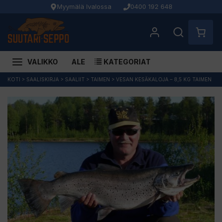
Myymälä Ivalossa
0400 192 648
VALIKKO
ALE
KATEGORIAT
Siirry
KOTI
>
SAALISKIRJA
>
SAALIIT
>
TAIMEN
>
VESAN KESÄKALOJA – 8,5 KG TAIMEN
sisältöön