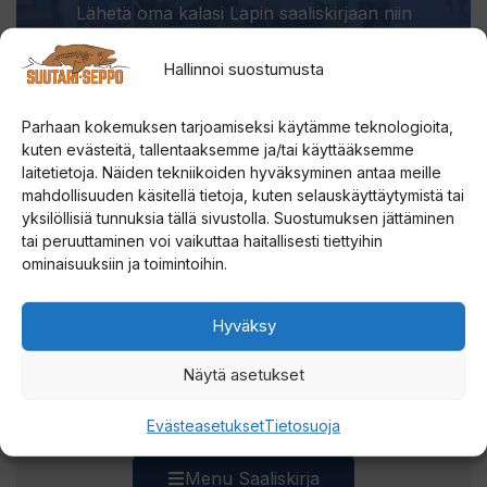
Lähetä oma kalasi Lapin saaliskirjaan niin
ansaitset kunniaa ja osallistut
Suurenmoiseen
Saaliskisaan
, jossa tarjolla meheviä palkintoja.
Hallinnoi suostumusta
Lue lisää ja lähetä saalis
Parhaan kokemuksen tarjoamiseksi käytämme teknologioita,
kuten evästeitä, tallentaaksemme ja/tai käyttääksemme
laitetietoja. Näiden tekniikoiden hyväksyminen antaa meille
mahdollisuuden käsitellä tietoja, kuten selauskäyttäytymistä tai
yksilöllisiä tunnuksia tällä sivustolla. Suostumuksen jättäminen
tai peruuttaminen voi vaikuttaa haitallisesti tiettyihin
SUUTARI-SEPON
ominaisuuksiin ja toimintoihin.
Hyväksy
Näytä asetukset
Saaliskuvia ja viehevinkkejä Lapista.
Evästeasetukset
Tietosuoja
Menu Saaliskirja