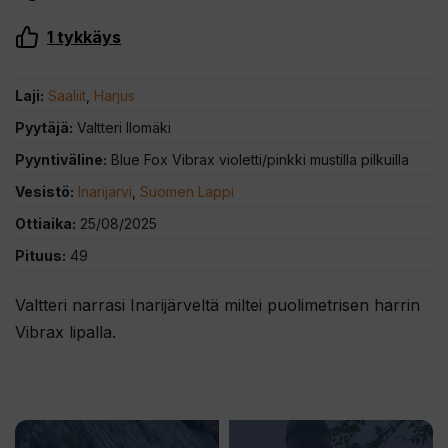
1
tykkäys
Laji:
Saaliit
,
Harjus
Pyytäjä:
Valtteri Ilomäki
Pyyntiväline:
Blue Fox Vibrax violetti/pinkki mustilla pilkuilla
Vesistö:
Inarijärvi
,
Suomen Lappi
Ottiaika:
25/08/2025
Pituus:
49
Valtteri narrasi Inarijärveltä miltei puolimetrisen harrin
Vibrax lipalla.