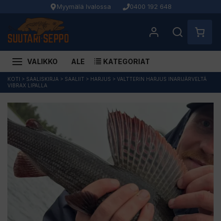
Myymälä Ivalossa
0400 192 648
VALIKKO
ALE
KATEGORIAT
Siirry
KOTI
>
SAALISKIRJA
>
SAALIIT
>
HARJUS
>
VALTTERIN HARJUS INARIJÄRVELTÄ
VIBRAX LIPALLA
sisältöön