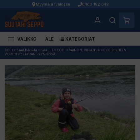
Myymälä Ivalossa
0400 192 648
VALIKKO
ALE
KATEGORIAT
Siirry
KOTI
>
SAALISKIRJA
>
SAALIIT
>
LOHI
>
VÄINÖN, VILJAN JA KOKO PERHEEN
VOIMIN KYTTYRÄN PYYNNISSÄ!
sisältöön