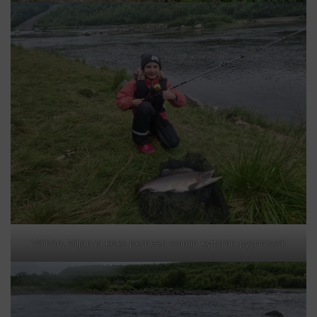
Väinön, Viljan ja koko perheen voimin kyttyrän pyynnissä!