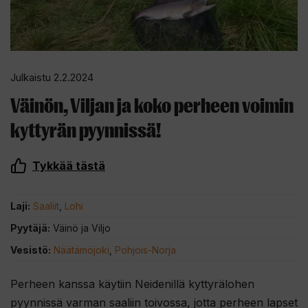
Julkaistu 2.2.2024
Väinön, Viljan ja koko perheen voimin
kyttyrän pyynnissä!
Tykkää tästä
Laji:
Saaliit
,
Lohi
Pyytäjä:
Väinö ja Viljo
Vesistö:
Näätämöjoki
,
Pohjois-Norja
Perheen kanssa käytiin Neidenillä kyttyrälohen
pyynnissä varman saaliin toivossa, jotta perheen lapset