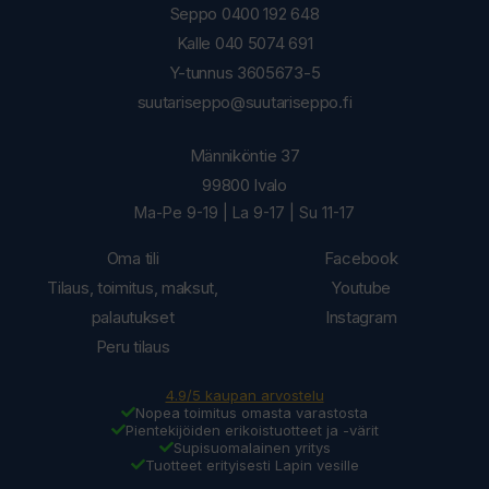
Seppo 0400 192 648
Kalle 040 5074 691
Y-tunnus 3605673-5
suutariseppo@suutariseppo.fi
Männiköntie 37
99800 Ivalo
Ma-Pe 9-19 | La 9-17 | Su 11-17
Oma tili
Facebook
Tilaus, toimitus, maksut,
Youtube
palautukset
Instagram
Peru tilaus
4.9/5 kaupan arvostelu
Nopea toimitus omasta varastosta
Pientekijöiden erikoistuotteet ja -värit
Supisuomalainen yritys
Tuotteet erityisesti Lapin vesille