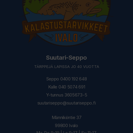
Suutari-Seppo
TÄRPPEJÄ LAPISSA JO 40 VUOTTA
Seppo 0400 192 648
Kalle 040 5074 691
Y-tunnus 3605673-5
suutariseppo@suutariseppo.fi
Männiköntie 37
99800 Ivalo
Ma-Pe 9-19 | La 9-17 | Su 11-17