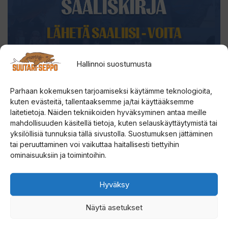
LÄHETÄ SAALIISI - VOITA
VOITTOJA
Hallinnoi suostumusta
Lähetä oma kalasi Lapin saaliskirjaan niin
ansaitset kunniaa ja osallistut
Suurenmoiseen
Parhaan kokemuksen tarjoamiseksi käytämme teknologioita,
Saaliskisaan
, jossa tarjolla meheviä palkintoja.
kuten evästeitä, tallentaaksemme ja/tai käyttääksemme
laitetietoja. Näiden tekniikoiden hyväksyminen antaa meille
Lue lisää ja lähetä saalis
mahdollisuuden käsitellä tietoja, kuten selauskäyttäytymistä tai
yksilöllisiä tunnuksia tällä sivustolla. Suostumuksen jättäminen
tai peruuttaminen voi vaikuttaa haitallisesti tiettyihin
ominaisuuksiin ja toimintoihin.
SUUTARI-SEPON
Hyväksy
Näytä asetukset