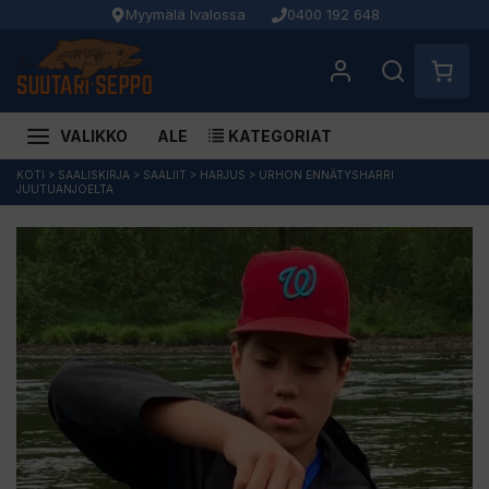
Myymälä Ivalossa
0400 192 648
VALIKKO
ALE
KATEGORIAT
Siirry
KOTI
>
SAALISKIRJA
>
SAALIIT
>
HARJUS
>
URHON ENNÄTYSHARRI
JUUTUANJOELTA
sisältöön