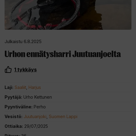
Julkaistu 6.8.2025
Urhon ennätysharri Juutuanjoelta
1
tykkäys
Laji:
Saaliit
,
Harjus
Pyytäjä:
Urho Kettunen
Pyyntiväline:
Perho
Vesistö:
Juutuanjoki
,
Suomen Lappi
Ottiaika:
29/07/2025
Pituus:
36