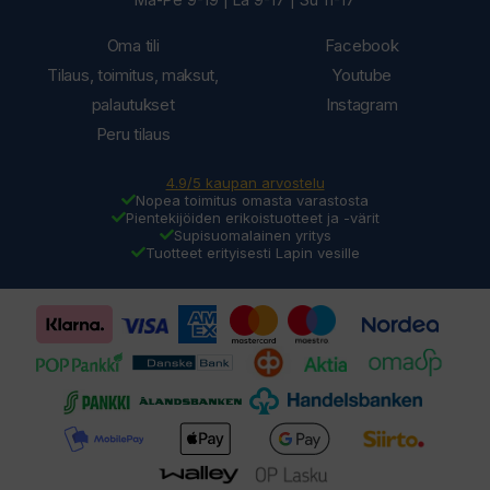
Oma tili
Facebook
Tilaus, toimitus, maksut,
Youtube
palautukset
Instagram
Peru tilaus
4.9/5 kaupan arvostelu
Nopea toimitus omasta varastosta
Pientekijöiden erikoistuotteet ja -värit
Supisuomalainen yritys
Tuotteet erityisesti Lapin vesille