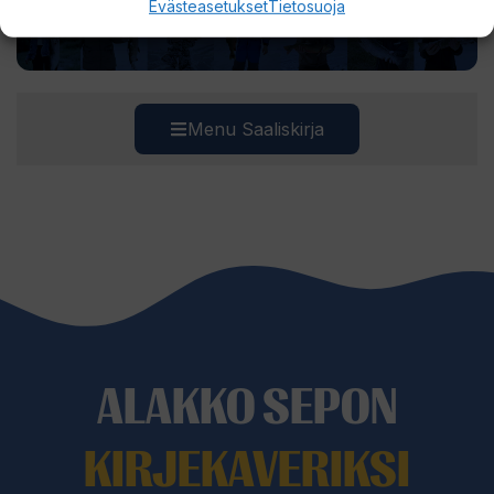
Evästeasetukset
Tietosuoja
Saaliskuvia ja viehevinkkejä Lapista.
Menu Saaliskirja
ALAKKO SEPON
KIRJEKAVERIKSI