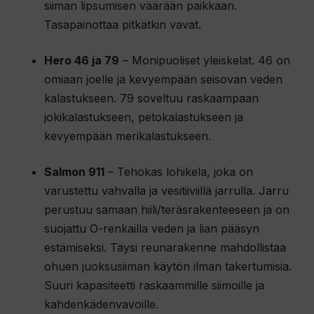
siiman lipsumisen väärään paikkaan.
Tasapainottaa pitkätkin vavat.
Hero 46 ja 79
– Monipuoliset yleiskelat. 46 on
omiaan joelle ja kevyempään seisovan veden
kalastukseen. 79 soveltuu raskaampaan
jokikalastukseen, petokalastukseen ja
kevyempään merikalastukseen.
Salmon 911
– Tehokas lohikela, joka on
varustettu vahvalla ja vesitiiviillä jarrulla. Jarru
perustuu samaan hiili/teräsrakenteeseen ja on
suojattu O-renkailla veden ja lian pääsyn
estämiseksi. Täysi reunarakenne mahdollistaa
ohuen juoksusiiman käytön ilman takertumisia.
Suuri kapasiteetti raskaammille siimoille ja
kahdenkädenvavoille.