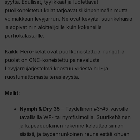
syyttä. Edulliset, tyylikkäät ja luotettavat
puolikoneistetut kelat tarjoavat silkinpehmeän mutta
voimakkaan levyjarrun. Ne ovat kevyitä, suurikehäisiä
ja sopivat niin aloittelijoille kuin kokeneille
perhokalastajille.
Kaikki Hero-kelat ovat puolikoneistettuja: rungot ja
puolat on CNC-koneistettu painevalusta.
Levyjarrujärjestelmä koostuu viidestä hiili- ja
ruostumattomasta teräslevystä.
Mallit:
Nymph & Dry 35
– Täydellinen #3–#5-vavoille
tavallisilla WF- tai nymfisiimoilla. Suurikehäinen
ja kapeapuolainen rakenne kelauttaa siiman
siististi, ja täydenrunkoinen reuna estää ohuen