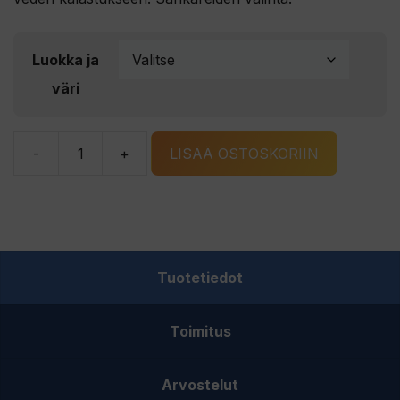
Luokka ja
väri
-
+
LISÄÄ OSTOSKORIIN
Vision
Hero
perhokela
määrä
Tuotetiedot
Toimitus
Arvostelut