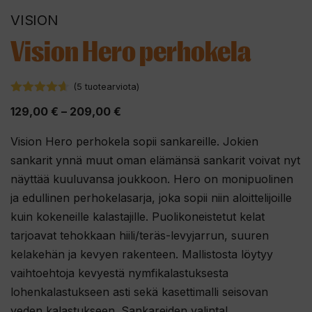
VISION
Vision Hero perhokela
(
5
tuotearviota)
4.60
5:stä
Hintaluokka:
129,00
€
–
209,00
€
129,00 €
Vision Hero perhokela sopii sankareille. Jokien
-
sankarit ynnä muut oman elämänsä sankarit voivat nyt
209,00 €
näyttää kuuluvansa joukkoon. Hero on monipuolinen
ja edullinen perhokelasarja, joka sopii niin aloittelijoille
kuin kokeneille kalastajille. Puolikoneistetut kelat
tarjoavat tehokkaan hiili/teräs-levyjarrun, suuren
kelakehän ja kevyen rakenteen. Mallistosta löytyy
vaihtoehtoja kevyestä nymfikalastuksesta
lohenkalastukseen asti sekä kasettimalli seisovan
veden kalastukseen. Sankareiden valinta!