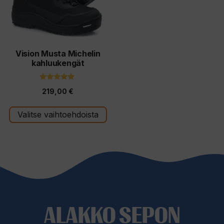
Voit
tehdä
valinnat
tuotteen
Vision Musta Michelin
kahluukengät
sivulla.
4.80
219,00
€
5:stä
Valitse vaihtoehdoista
ALAKKO SEPON