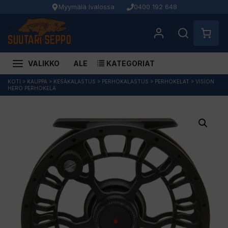
Myymälä Ivalossa
0400 192 648
VALIKKO
ALE
KATEGORIAT
Siirry
KOTI
>
KAUPPA
>
KESÄKALASTUS
>
PERHOKALASTUS
>
PERHOKELAT
>
VISION
HERO PERHOKELA
sisältöön