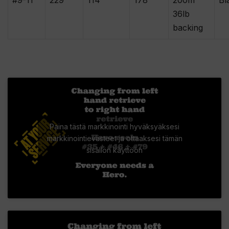
#9-11
229
114
178
200m
Bl
36lb
backing
Paina tästä markkinointi hyväksyäksesi
markkinointievästeet ja ottaaksesi tämän
sisällön käyttöön