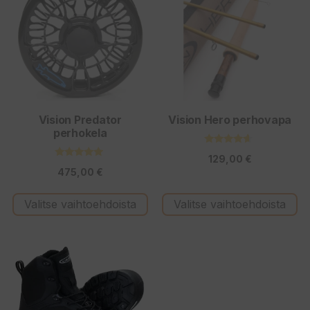
on
on
useampi
useampi
muunnelma.
muunnelma.
Voit
Voit
tehdä
tehdä
valinnat
valinnat
tuotteen
tuotteen
Vision Predator
Vision Hero perhovapa
perhokela
sivulla.
sivulla.
4.40
129,00
€
5:stä
5.00
475,00
€
5:stä
Valitse vaihtoehdoista
Valitse vaihtoehdoista
Tällä
tuotteella
on
useampi
muunnelma.