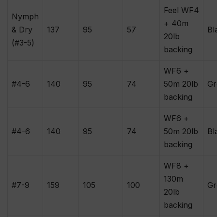
Feel WF4
Nymph
+ 40m
& Dry
137
95
57
Bl
20lb
(#3-5)
backing
WF6 +
#4-6
140
95
74
50m 20lb
Gr
backing
WF6 +
#4-6
140
95
74
50m 20lb
Bl
backing
WF8 +
130m
#7-9
159
105
100
Gr
20lb
backing