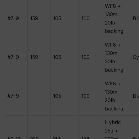
WF8 +
130m
#7-9
159
105
100
Bl
20lb
backing
WF8 +
130m
#7-9
159
105
100
Cy
20lb
backing
WF8 +
130m
#7-9
105
100
Bl
20lb
backing
Hybrid
25g +