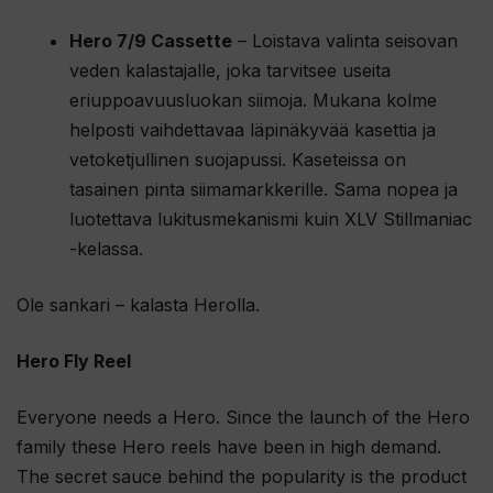
Hero 7/9 Cassette
– Loistava valinta seisovan
veden kalastajalle, joka tarvitsee useita
eriuppoavuusluokan siimoja. Mukana kolme
helposti vaihdettavaa läpinäkyvää kasettia ja
vetoketjullinen suojapussi. Kaseteissa on
tasainen pinta siimamarkkerille. Sama nopea ja
luotettava lukitusmekanismi kuin XLV Stillmaniac
-kelassa.
Ole sankari – kalasta Herolla.
Hero Fly Reel
Everyone needs a Hero. Since the launch of the Hero
family these Hero reels have been in high demand.
The secret sauce behind the popularity is the product