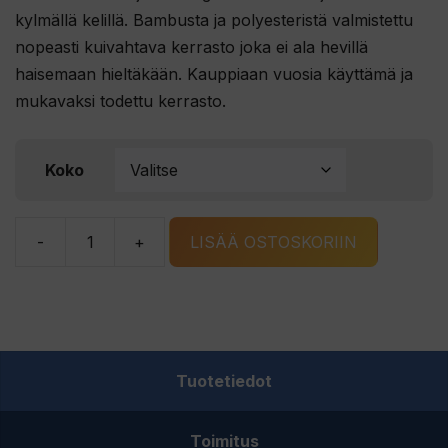
kylmällä kelillä. Bambusta ja polyesteristä valmistettu
nopeasti kuivahtava kerrasto joka ei ala hevillä
haisemaan hieltäkään. Kauppiaan vuosia käyttämä ja
mukavaksi todettu kerrasto.
Koko
-
+
LISÄÄ OSTOSKORIIN
Vision
First
Skin
Layer
Set
Tuotetiedot
Sandstorm
kerrasto
Toimitus
määrä