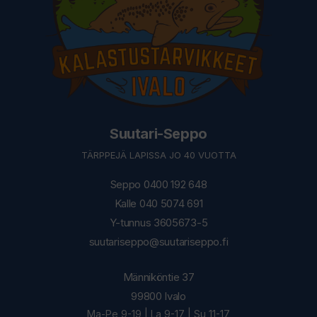
Suutari-Seppo
TÄRPPEJÄ LAPISSA JO 40 VUOTTA
Seppo 0400 192 648
Kalle 040 5074 691
Y-tunnus 3605673-5
suutariseppo@suutariseppo.fi
Männiköntie 37
99800 Ivalo
Ma-Pe 9-19 | La 9-17 | Su 11-17