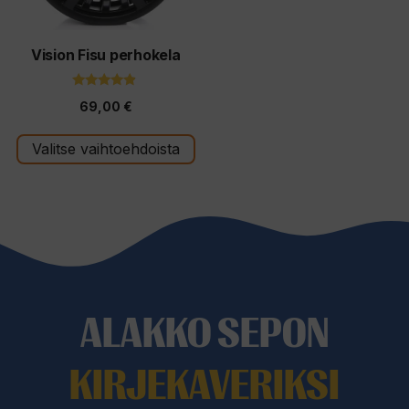
tehdä
valinnat
tuotteen
Vision Fisu perhokela
sivulla.
4.67
69,00
€
5:stä
Valitse vaihtoehdoista
ALAKKO SEPON
KIRJEKAVERIKSI