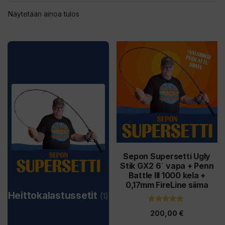
Näytetään ainoa tulos
Sepon Supersetti Ugly
Stik GX2 6´ vapa + Penn
Battle III 1000 kela +
0,17mm FireLine siima
Heittokalastussetit
(1)
4.91
200,00
€
5:stä