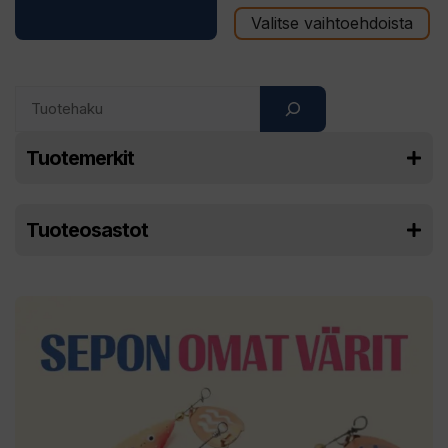
Valitse vaihtoehdoista
Search
Tuotemerkit
Tuoteosastot