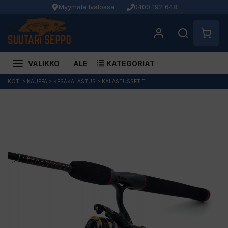
Myymälä Ivalossa
0400 192 648
VALIKKO
ALE
KATEGORIAT
Siirry
KOTI
>
KAUPPA
>
KESÄKALASTUS
>
KALASTUSSETIT
sisältöön