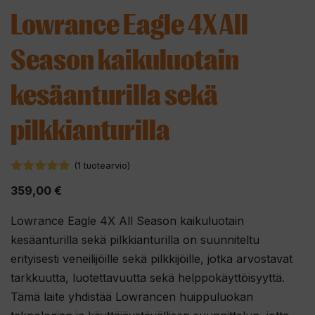
Lowrance Eagle 4X All
Season kaikuluotain
kesäanturilla sekä
pilkkianturilla
(
1
tuotearvio)
5.00
5:stä
359,00
€
Lowrance Eagle 4X All Season kaikuluotain
kesäanturilla sekä pilkkianturilla on suunniteltu
erityisesti veneilijöille sekä pilkkijöille, jotka arvostavat
tarkkuutta, luotettavuutta sekä helppokäyttöisyyttä.
Tämä laite yhdistää Lowrancen huippuluokan