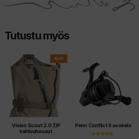
Tutustu myös
Tällä
Tällä
ALE!
tuotteella
tuotteella
on
on
useampi
useampi
muunnelma.
muunnelma.
Voit
Voit
tehdä
tehdä
valinnat
valinnat
tuotteen
tuotteen
Vision Scout 2.0 ZIP
Penn Conflict II avokela
kahluuhousut
sivulla.
sivulla.