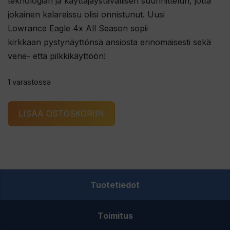
teknologian ja käyttäjäystävällisen suunnittelun, jotta
jokainen kalareissu olisi onnistunut. Uusi
Lowrance Eagle 4x All Season sopii
kirkkaan pystynäyttönsä ansiosta erinomaisesti sekä
vene- että pilkkikäyttöön!
1 varastossa
Lowrance
LISÄÄ OSTOSKORIIN
Eagle
4X
All
Season
kaikuluotain
Tuotetiedot
kesäanturilla
sekä
Toimitus
pilkkianturilla