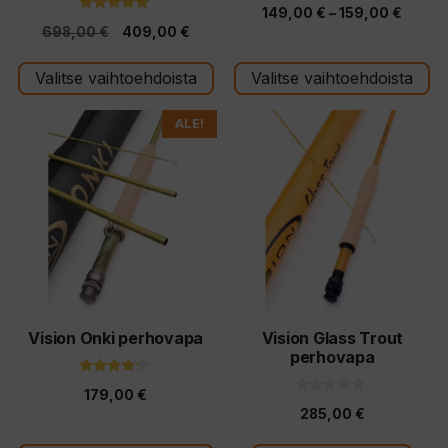
5.00
Hintal
149,00
€
–
159,00
€
5:stä
5.00
Alkuperäinen
Nykyinen
698,00
€
409,00
€
5:stä
149,0
hinta
hinta
-
Valitse vaihtoehdoista
Valitse vaihtoehdoista
oli:
on:
159,0
698,00 €.
409,00 €.
Tällä
ALE!
tuotteella
on
useampi
muunnelma.
Voit
tehdä
valinnat
tuotteen
Vision Onki perhovapa
Vision Glass Trout
perhovapa
sivulla.
4.00
179,00
€
5:stä
0
285,00
€
5
:
s