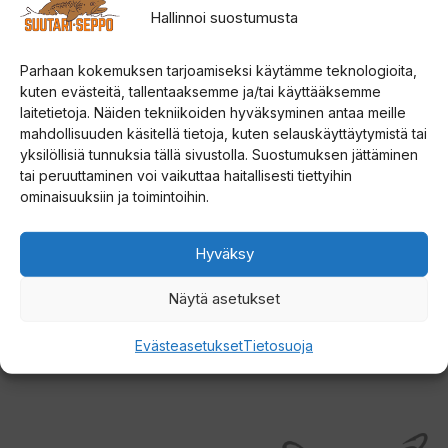
Hallinnoi suostumusta
Pakkaus sisältää:
-Lowrane Eagle 4x kaikuluotaimen
Parhaan kokemuksen tarjoamiseksi käytämme teknologioita,
-Peräpeilianturin sekä asennustelineen
kuten evästeitä, tallentaaksemme ja/tai käyttääksemme
-Pilkkianturin
laitetietoja. Näiden tekniikoiden hyväksyminen antaa meille
mahdollisuuden käsitellä tietoja, kuten selauskäyttäytymistä tai
-7 Ah akun
yksilöllisiä tunnuksia tällä sivustolla. Suostumuksen jättäminen
-Laturin
tai peruuttaminen voi vaikuttaa haitallisesti tiettyihin
-Kantolaukun
ominaisuuksiin ja toimintoihin.
-Pikakiinnitystelineen näytölle
Hyväksy
Kielivaihtoehdot: Suomi, Ruotsi, Englanti (UK & US),
Afrikaans, Tanska, Saksa, Espanja, Ranska, Kreikka,
Näytä asetukset
Islanti, Italia, Hollanti, Norja, Portugali (Brasilia &
Evästeasetukset
Tietosuoja
Portugali)