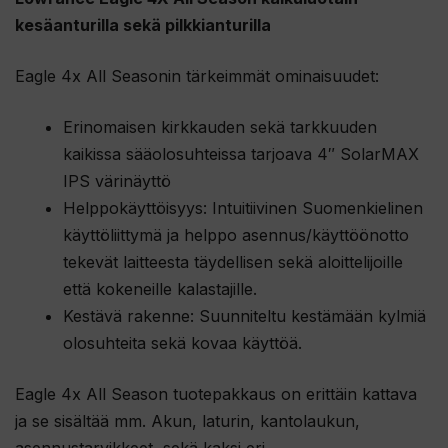
kesäanturilla sekä pilkkianturilla
Eagle 4x All Seasonin tärkeimmät ominaisuudet:
Erinomaisen kirkkauden sekä tarkkuuden
kaikissa sääolosuhteissa tarjoava 4″ SolarMAX
IPS värinäyttö
Helppokäyttöisyys: Intuitiivinen Suomenkielinen
käyttöliittymä ja helppo asennus/käyttöönotto
tekevät laitteesta täydellisen sekä aloittelijoille
että kokeneille kalastajille.
Kestävä rakenne: Suunniteltu kestämään kylmiä
olosuhteita sekä kovaa käyttöä.
Eagle 4x All Season tuotepakkaus on erittäin kattava
ja se sisältää mm. Akun, laturin, kantolaukun,
asennustarvikkeet, sekä kaksi eri