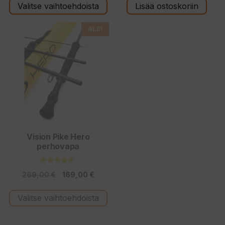
t
Valitse vaihtoehdoista
Lisää ostoskoriin
ä
Tällä
ALE!
tuotteella
on
useampi
muunnelma.
Voit
tehdä
valinnat
tuotteen
Vision Pike Hero
perhovapa
sivulla.
4.50
Alkuperäinen
Nykyinen
269,00
€
169,00
€
5:stä
hinta
hinta
Valitse vaihtoehdoista
oli:
on:
269,00 €.
169,00 €.