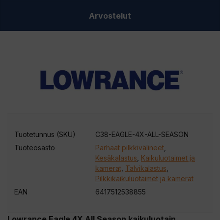
määrä
Arvostelut
Tuotetunnus (SKU)
C38-EAGLE-4X-ALL-SEASON
Tuoteosasto
Parhaat pilkkivälineet
,
Kesäkalastus
,
Kaikuluotaimet ja
kamerat
,
Talvikalastus
,
Pilkkikaikuluotaimet ja kamerat
EAN
6417512538855
Lowrance Eagle 4X All Season kaikuluotain