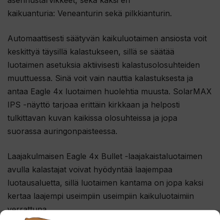
kaikuanturia: Veneanturin sekä pilkkianturin.
Automaattisesti säätyvän kaikuluotaimen ansiosta voit
keskittyä täysillä kalastukseen, sillä se säätää
luotaimen asetuksia aktiivisesti kalastusolosuhteiden
muuttuessa. Sinä voit vain nauttia kalastuksesta ja
antaa Eagle 4x luotaimen huolehtia muusta. SolarMAX
IPS -näyttö tarjoaa erittäin kirkkaan ja helposti
tulkittavan kuvan kaikissa olosuhteissa ja jopa
suorassa auringonpaisteessa.
Laajakulmaisen Eagle 4x Bullet -laajakaistaluotaimen
avulla kalastajat voivat hyödyntää laajempaa
luotausaluetta, sillä luotaimen kantama on jopa kaksi
kertaa laajempi useimpiin useimpiin kaikuluotaimiin
verrattuna.