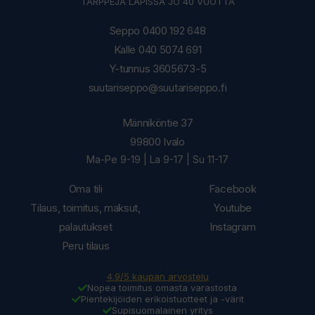
TÄRPPEJÄ LAPISSA JO 40 VUOTTA
Seppo 0400 192 648
Kalle 040 5074 691
Y-tunnus 3605673-5
suutariseppo@suutariseppo.fi
Männiköntie 37
99800 Ivalo
Ma-Pe 9-19 | La 9-17 | Su 11-17
Oma tili
Facebook
Tilaus, toimitus, maksut,
Youtube
palautukset
Instagram
Peru tilaus
4.9/5 kaupan arvostelu
Nopea toimitus omasta varastosta
Pientekijöiden erikoistuotteet ja -värit
Supisuomalainen yritys