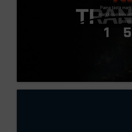
Paina tästä mark
markkinointieväst
sisäl