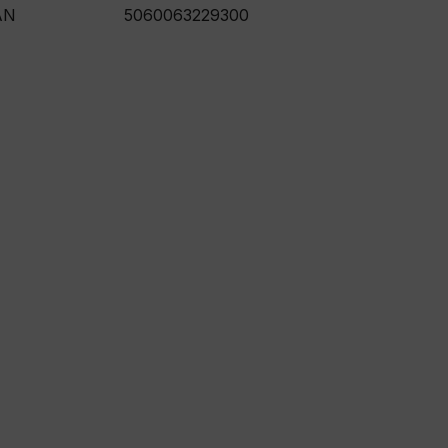
AN
5060063229300