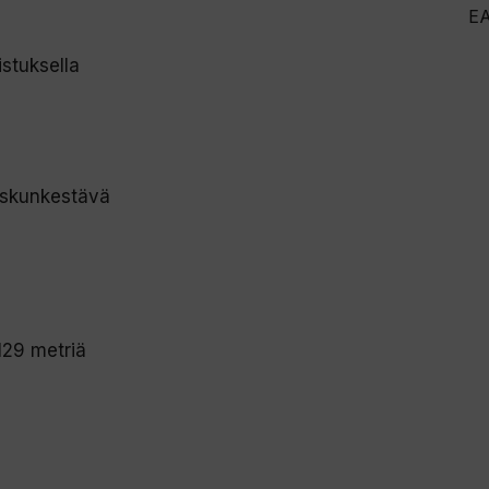
E
istuksella
 iskunkestävä
129 metriä