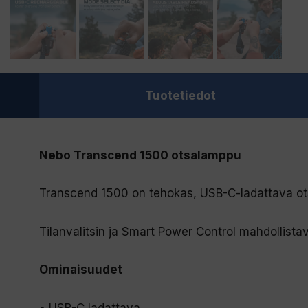
Tuotetiedot
Nebo Transcend 1500 otsalamppu
Transcend 1500 on tehokas, USB-C-ladattava ots
Tilanvalitsin ja Smart Power Control mahdollistava
Ominaisuudet
• USB-C ladattava