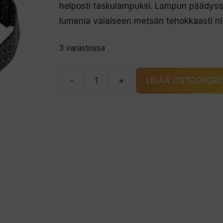
helposti taskulampuksi. Lampun päädyssä 
lumenia valaiseen metsän tehokkaasti nii
3 varastossa
-
+
LISÄÄ OSTOSKORI
Nebo
Transcend
1500
otsalamppu
määrä