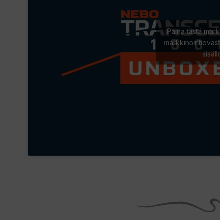
Paina tästä mark
markkinointieväst
sisäl