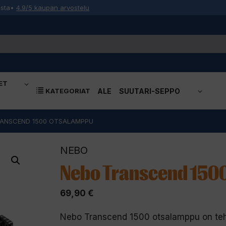
osta
•
4.9/5 kaupan arvostelu
ET
KATEGORIAT
ALE
SUUTARI-SEPPO
RANSCEND 1500 OTSALAMPPU
NEBO
Nebo Transcend 150
69,90
€
Nebo Transcend 1500 otsalamppu on tehoka