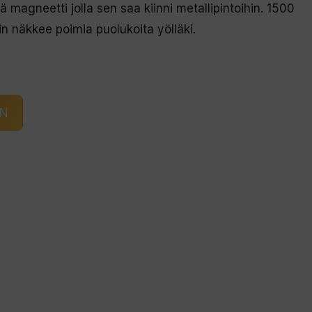
magneetti jolla sen saa kiinni metallipintoihin. 1500
n näkkee poimia puolukoita yölläki.
IN