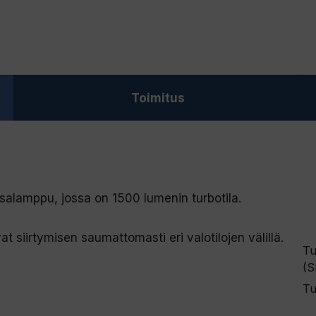
Toimitus
alamppu, jossa on 1500 lumenin turbotila.
t siirtymisen saumattomasti eri valotilojen välillä.
Tu
(S
Tu