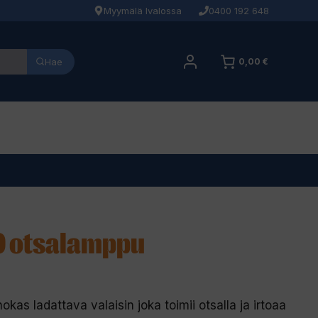
Myymälä Ivalossa
0400 192 648
Hae
0,00 €
0 otsalamppu
s ladattava valaisin joka toimii otsalla ja irtoaa