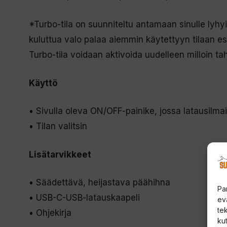
*Turbo-tila on suunniteltu antamaan sinulle lyhyi
kuluttua valo palaa aiemmin käytettyyn tilaan 
Turbo-tila voidaan aktivoida uudelleen milloin ta
Käyttö
• Sivulla oleva ON/OFF-painike, jossa latausilmai
• Tilan valitsin
Lisätarvikkeet
• Säädettävä, heijastava päähihna
Pa
• USB-C-USB-latauskaapeli
ev
te
• Ohjekirja
kut