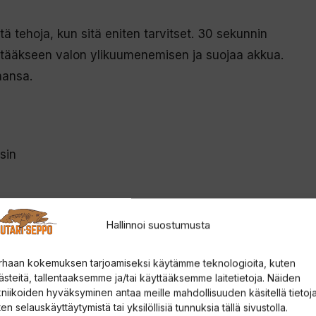
tä tehoja, kun sitä eniten tarvitset. 30 sekunnin
estääkseen valon ylikuumenemisen ja suojaa akkua.
hansa.
sin
Hallinnoi suostumusta
rhaan kokemuksen tarjoamiseksi käytämme teknologioita, kuten
ästeitä, tallentaaksemme ja/tai käyttääksemme laitetietoja. Näiden
kniikoiden hyväksyminen antaa meille mahdollisuuden käsitellä tietoja
en selauskäyttäytymistä tai yksilöllisiä tunnuksia tällä sivustolla.