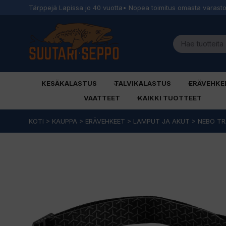
Tärppejä Lapissa jo 40 vuotta
• Nopea toimitus omasta varast
KESÄKALASTUS
TALVIKALASTUS
ERÄVEHKE
VAATTEET
KAIKKI TUOTTEET
Siirry
KOTI
>
KAUPPA
>
ERÄVEHKEET
>
LAMPUT JA AKUT
>
NEBO T
sisältöön