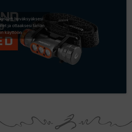
kinointi hyväksyäksesi
eet ja ottaaksesi tämän
lön käyttöön