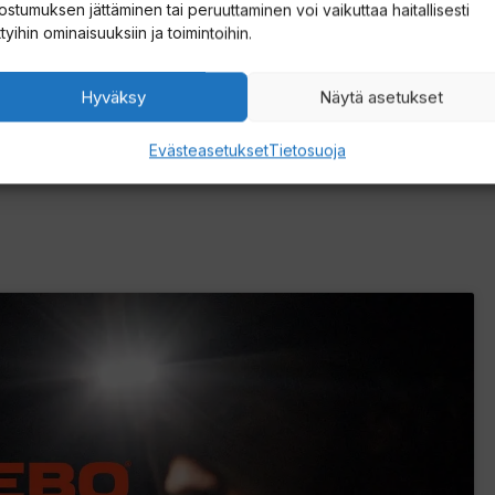
ostumuksen jättäminen tai peruuttaminen voi vaikuttaa haitallisesti
ttyihin ominaisuuksiin ja toimintoihin.
Hyväksy
Näytä asetukset
Evästeasetukset
Tietosuoja