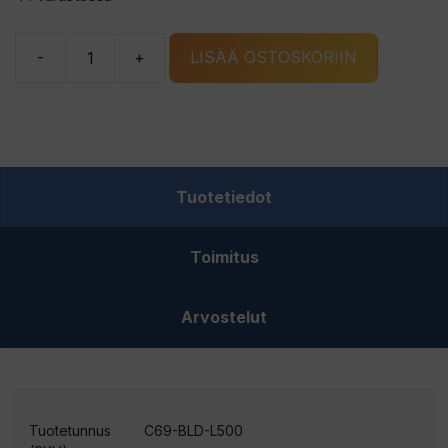
-
+
LISÄÄ OSTOSKORIIN
Stavik
sidontaliina
25mm
5m
500kg
Tuotetiedot
2kpl
määrä
Toimitus
Arvostelut
Tuotetunnus
C69-BLD-L500