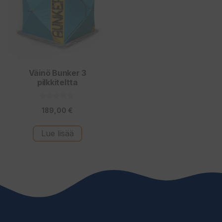
Väinö Bunker 3
pilkkiteltta
0
189,00
€
5
:
s
t
Lue lisää
ä