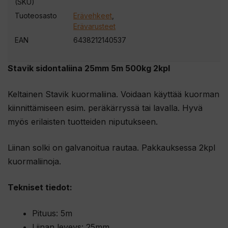
(SKU)
Tuoteosasto
Erävehkeet
,
Erävarusteet
EAN
6438212140537
Stavik sidontaliina 25mm 5m 500kg 2kpl
Keltainen Stavik kuormaliina. Voidaan käyttää kuorman
kiinnittämiseen esim. peräkärryssä tai lavalla. Hyvä
myös erilaisten tuotteiden niputukseen.
Liinan solki on galvanoitua rautaa. Pakkauksessa 2kpl
kuormaliinoja.
Tekniset tiedot:
Pituus: 5m
Liinan leveys: 25mm