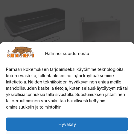
Hallinnoi suostumusta
Parhaan kokemuksen tarjoamiseksi käytämme teknologioita,
PATRIOT AHKIO XL
Haghus Bunker
kuten evästeitä, tallentaaksemme ja/tai käyttääksemme
Lämminvesivaraaja
laitetietoja. Näiden tekniikoiden hyväksyminen antaa meille
Kaminaan 5L
0
mahdollisuuden käsitellä tietoja, kuten selauskäyttäytymistä tai
45,00
€
5
:
yksilöllisiä tunnuksia tällä sivustolla. Suostumuksen jättäminen
0
s
89,90
€
tai peruuttaminen voi vaikuttaa haitallisesti tiettyihin
5
t
:
ä
ominaisuuksiin ja toimintoihin.
s
t
Lue lisää
Lue lisää
ä
Hyväksy