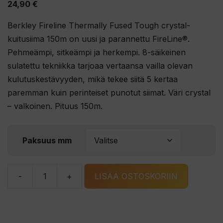
24,90
€
Berkley Fireline Thermally Fused Tough crystal-
kuitusiima 150m on uusi ja parannettu FireLine®.
Pehmeämpi, sitkeämpi ja herkempi. 8-säikeinen
sulatettu tekniikka tarjoaa vertaansa vailla olevan
kulutuskestävyyden, mikä tekee siitä 5 kertaa
paremman kuin perinteiset punotut siimat. Väri crystal
– valkoinen. Pituus 150m.
Paksuus mm
-
+
LISÄÄ OSTOSKORIIN
Berkley
Fireline
Thermally
Fused