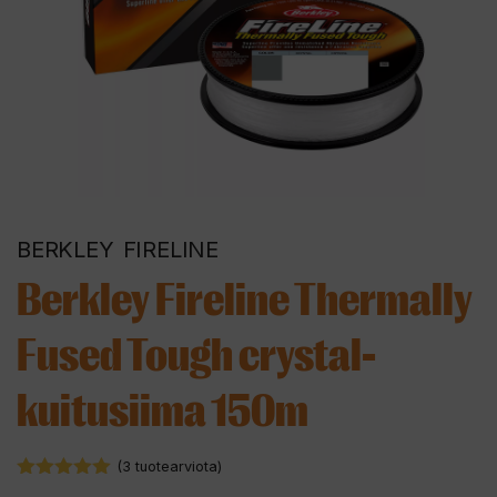
BERKLEY
FIRELINE
Berkley Fireline Thermally
Fused Tough crystal-
kuitusiima 150m
(
3
tuotearviota)
5.00
5:stä