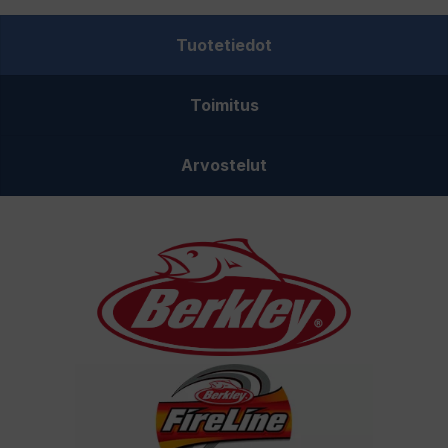
Tough
Tuotetiedot
crystal-
kuitusiima
Toimitus
150m
määrä
Arvostelut