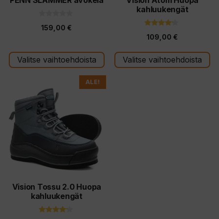
kahluukengät
sivulla.
sivulla.
0
159,00
€
5
4.00
:
109,00
€
5:stä
s
t
ä
Valitse vaihtoehdoista
Valitse vaihtoehdoista
Tällä
ALE!
tuotteella
on
useampi
muunnelma.
Voit
tehdä
valinnat
tuotteen
Vision Tossu 2.0 Huopa
kahluukengät
sivulla.
4.00