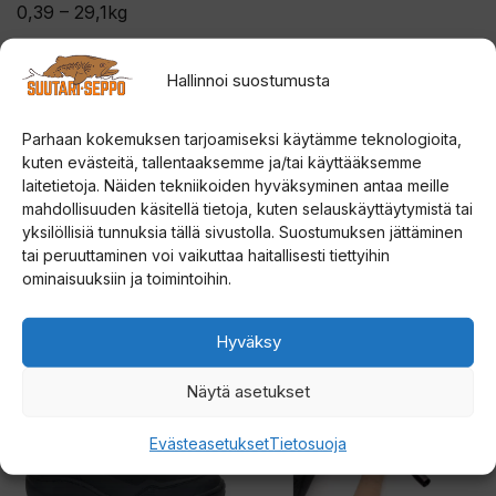
0,39 – 29,1kg
Hallinnoi suostumusta
Parhaan kokemuksen tarjoamiseksi käytämme teknologioita,
kuten evästeitä, tallentaaksemme ja/tai käyttääksemme
laitetietoja. Näiden tekniikoiden hyväksyminen antaa meille
mahdollisuuden käsitellä tietoja, kuten selauskäyttäytymistä tai
yksilöllisiä tunnuksia tällä sivustolla. Suostumuksen jättäminen
Tutustu myös
tai peruuttaminen voi vaikuttaa haitallisesti tiettyihin
ominaisuuksiin ja toimintoihin.
Tällä
Tällä
ALE!
Hyväksy
tuotteella
tuotteella
on
on
Näytä asetukset
useampi
useampi
Evästeasetukset
Tietosuoja
muunnelma.
muunnelma.
Voit
Voit