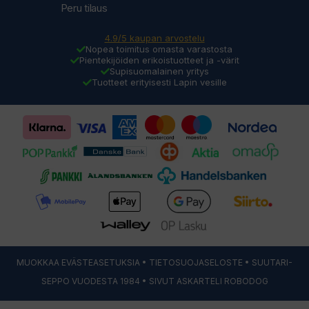
Peru tilaus
4.9/5 kaupan arvostelu
Nopea toimitus omasta varastosta
Pientekijöiden erikoistuotteet ja -värit
Supisuomalainen yritys
Tuotteet erityisesti Lapin vesille
MUOKKAA EVÄSTEASETUKSIA
•
TIETOSUOJASELOSTE
• SUUTARI-
SEPPO VUODESTA 1984 • SIVUT ASKARTELI
ROBODOG