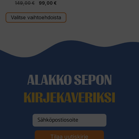
Alkuperäinen
Nykyinen
149,00
€
99,00
€
5:stä
hinta
hinta
Valitse vaihtoehdoista
oli:
on:
149,00 €.
99,00 €.
ALAKKO SEPON
KIRJEKAVERIKSI
Tilaa uutiskirje