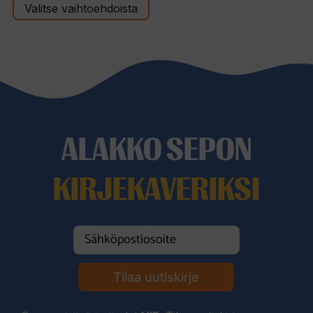
Valitse vaihtoehdoista
-
124,00 €
ALAKKO SEPON
KIRJEKAVERIKSI
Tilaa uutiskirje