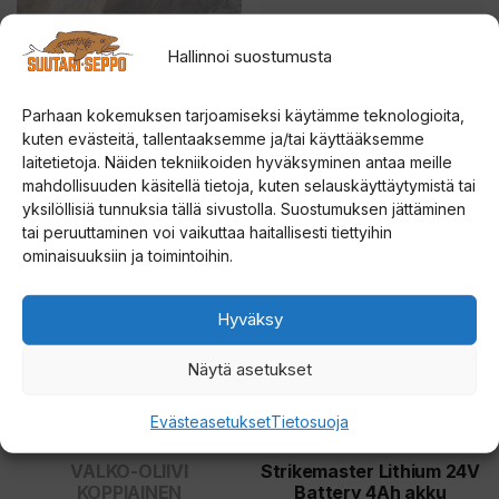
valinnat
valinnat
tuotteen
tuotteen
PERUS-VALKO
Strikemaster Magnetic
Hallinnoi suostumusta
KOPPIAINEN
Snap Cover Lite-Flite
sivulla.
sivulla.
Parhaan kokemuksen tarjoamiseksi käytämme teknologioita,
4.71
5.00
Hintalu
14,00
€
19,90
€
–
24,90
€
5:stä
5:stä
kuten evästeitä, tallentaaksemme ja/tai käyttääksemme
19,90 €
laitetietoja. Näiden tekniikoiden hyväksyminen antaa meille
Valitse vaihtoehdoista
Valitse vaihtoehdoista
mahdollisuuden käsitellä tietoja, kuten selauskäyttäytymistä tai
-
yksilöllisiä tunnuksia tällä sivustolla. Suostumuksen jättäminen
24,90 
Tällä
tai peruuttaminen voi vaikuttaa haitallisesti tiettyihin
ominaisuuksiin ja toimintoihin.
tuotteella
on
Hyväksy
useampi
muunnelma.
Näytä asetukset
Voit
tehdä
Evästeasetukset
Tietosuoja
valinnat
tuotteen
VALKO-OLIIVI
Strikemaster Lithium 24V
KOPPIAINEN
Battery 4Ah akku