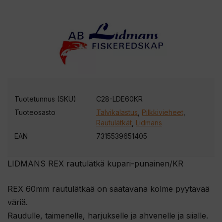
Tuotetunnus (SKU)
C28-LDE60KR
Tuoteosasto
Talvikalastus
,
Pilkkivieheet
,
Rautulätkät
,
Lidmans
EAN
7315539651405
LIDMANS REX rautulätkä kupari-punainen/KR
REX 60mm rautulätkää on saatavana kolme pyytävää
väriä.
Raudulle, taimenelle, harjukselle ja ahvenelle ja siialle.