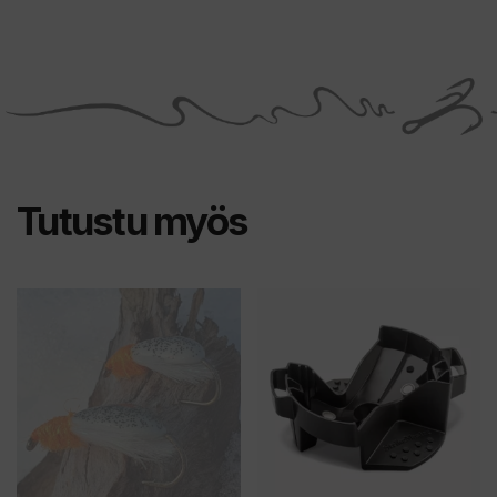
Tutustu myös
Tällä
Tällä
tuotteella
tuotteella
on
on
useampi
useampi
muunnelma.
muunnelma.
Voit
Voit
tehdä
tehdä