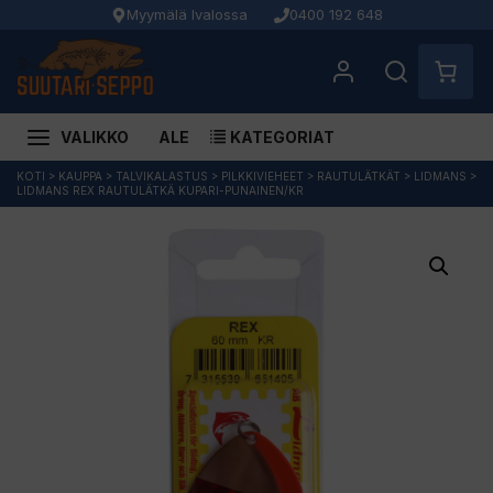
Myymälä Ivalossa
0400 192 648
VALIKKO
ALE
KATEGORIAT
Siirry
KOTI
>
KAUPPA
>
TALVIKALASTUS
>
PILKKIVIEHEET
>
RAUTULÄTKÄT
>
LIDMANS
>
LIDMANS REX RAUTULÄTKÄ KUPARI-PUNAINEN/KR
sisältöön