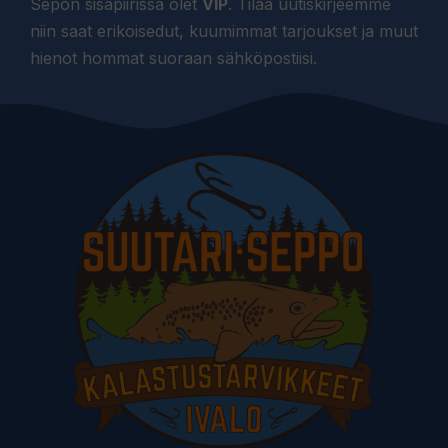
Sepon sisäpiirissä olet
VIP
. Tilaa uutiskirjeemme
niin saat erikoisedut, kuumimmat tarjoukset ja muut
hienot hommat suoraan sähköpostiisi.