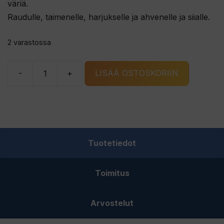
väriä.
Raudulle, taimenelle, harjukselle ja ahvenelle ja siialle.
2 varastossa
-
+
LISÄÄ OSTOSKORIIN
LIDMANS
REX
rautulätkä
kupari-
punainen/KR
Tuotetiedot
määrä
Toimitus
Arvostelut