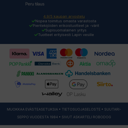
Peru tilaus
4.9/5 kaupan arvostelu
Nopea toimitus omasta varastosta
Pientekijöiden erikoistuotteet ja -värit
Supisuomalainen yritys
Tuotteet erityisesti Lapin vesille
MUOKKAA EVÄSTEASETUKSIA
•
TIETOSUOJASELOSTE
• SUUTARI-
SEPPO VUODESTA 1984 • SIVUT ASKARTELI
ROBODOG