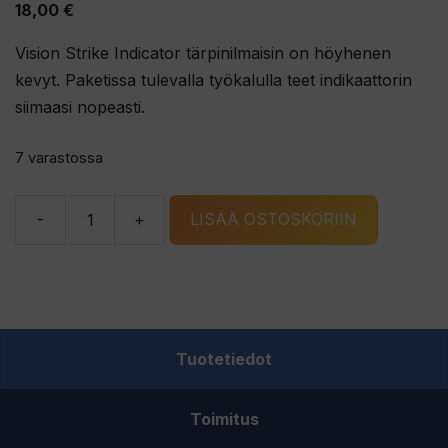
18,00
€
Vision Strike Indicator tärpinilmaisin on höyhenen
kevyt. Paketissa tulevalla työkalulla teet indikaattorin
siimaasi nopeasti.
7 varastossa
-
+
LISÄÄ OSTOSKORIIN
Vision
Strike
Indicator
tärpinilmaisin
määrä
Tuotetiedot
Toimitus