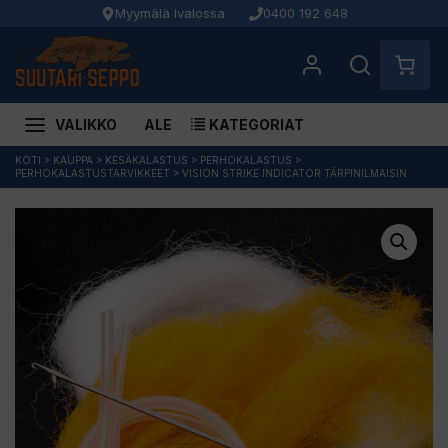
Myymälä Ivalossa
0400 192 648
VALIKKO
ALE
KATEGORIAT
Siirry
KOTI
>
KAUPPA
>
KESÄKALASTUS
>
PERHOKALASTUS
>
PERHOKALASTUSTARVIKKEET
>
VISION STRIKE INDICATOR TÄRPINILMAISIN
sisältöön