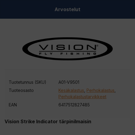
Arvostelut
Tuotetunnus (SKU)
A01-V9501
Tuoteosasto
Kesäkalastus
,
Perhokalastus
,
Perhokalastustarvikkeet
EAN
6417512827485
Vision Strike Indicator tärpinilmaisin