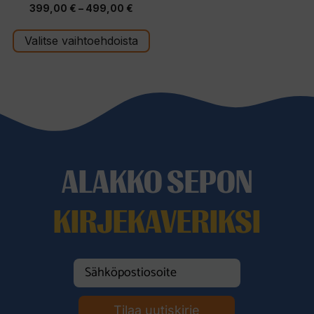
4.00
Hintaluokka:
399,00
€
–
499,00
€
5:stä
399,00 €
Valitse vaihtoehdoista
-
499,00 €
ALAKKO SEPON
KIRJEKAVERIKSI
Tilaa uutiskirje