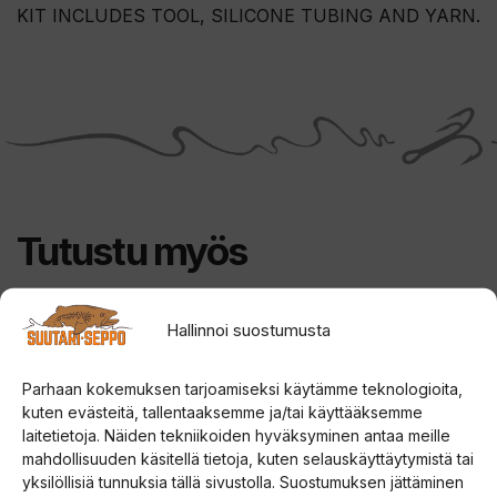
KIT INCLUDES TOOL, SILICONE TUBING AND YARN.
Tutustu myös
Hallinnoi suostumusta
Tällä
Tällä
tuotteella
tuotteella
Parhaan kokemuksen tarjoamiseksi käytämme teknologioita,
on
on
kuten evästeitä, tallentaaksemme ja/tai käyttääksemme
useampi
useampi
laitetietoja. Näiden tekniikoiden hyväksyminen antaa meille
muunnelma.
muunnelma.
mahdollisuuden käsitellä tietoja, kuten selauskäyttäytymistä tai
Voit
Voit
yksilöllisiä tunnuksia tällä sivustolla. Suostumuksen jättäminen