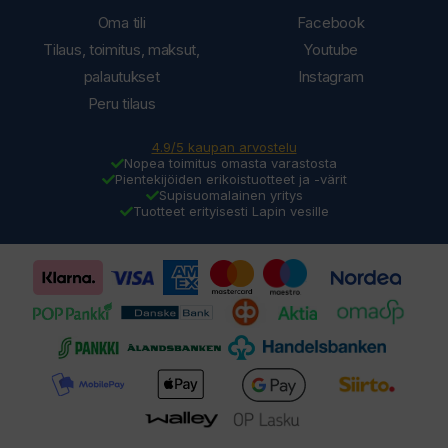
Oma tili
Facebook
Tilaus, toimitus, maksut,
Youtube
palautukset
Instagram
Peru tilaus
4.9/5 kaupan arvostelu
Nopea toimitus omasta varastosta
Pientekijöiden erikoistuotteet ja -värit
Supisuomalainen yritys
Tuotteet erityisesti Lapin vesille