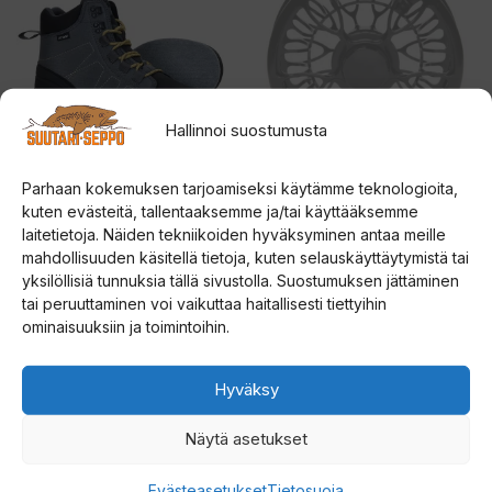
on
on
useampi
useampi
muunnelma.
muunnelma.
Voit
Voit
Hallinnoi suostumusta
tehdä
tehdä
valinnat
valinnat
Parhaan kokemuksen tarjoamiseksi käytämme teknologioita,
tuotteen
tuotteen
Vision Atom Huopa
Vision Predator
kuten evästeitä, tallentaaksemme ja/tai käyttääksemme
kahluukengät
perhokela
sivulla.
sivulla.
laitetietoja. Näiden tekniikoiden hyväksyminen antaa meille
mahdollisuuden käsitellä tietoja, kuten selauskäyttäytymistä tai
4.00
5.00
109,00
€
475,00
€
yksilöllisiä tunnuksia tällä sivustolla. Suostumuksen jättäminen
5:stä
5:stä
tai peruuttaminen voi vaikuttaa haitallisesti tiettyihin
Valitse vaihtoehdoista
Valitse vaihtoehdoista
ominaisuuksiin ja toimintoihin.
Tällä
Tällä
Hyväksy
tuotteella
tuotteella
on
on
Näytä asetukset
useampi
useampi
Evästeasetukset
Tietosuoja