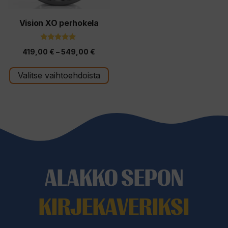
valinnat
tuotteen
Vision XO perhokela
sivulla.
5.00
Hintaluokka:
419,00
€
–
549,00
€
5:stä
419,00 €
Valitse vaihtoehdoista
-
549,00 €
ALAKKO SEPON
KIRJEKAVERIKSI