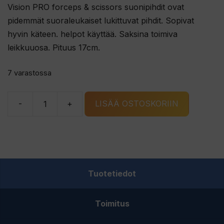
Vision PRO forceps & scissors suonipihdit ovat
pidemmät suoraleukaiset lukittuvat pihdit. Sopivat
hyvin käteen. helpot käyttää. Saksina toimiva
leikkuuosa. Pituus 17cm.
7 varastossa
-
+
LISÄÄ OSTOSKORIIN
Vision
PRO
forceps
&
scissors
Tuotetiedot
suonipihdit
määrä
Toimitus