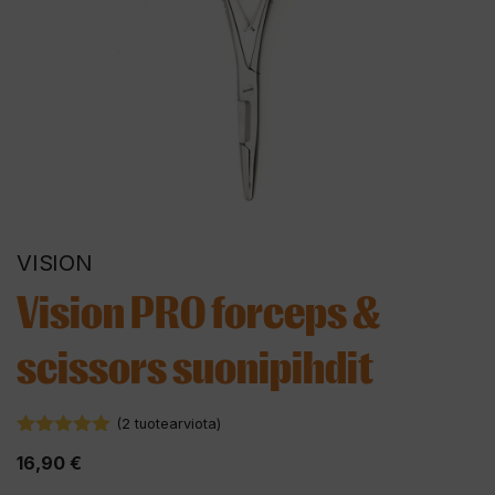
VISION
Vision PRO forceps &
scissors suonipihdit
(
2
tuotearviota)
5.00
5:stä
16,90
€