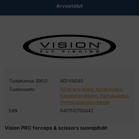
Arvostelut
Tuotetunnus (SKU)
A01-V9040
Tuoteosasto
Pihdit ja työkalut
,
Kesäkalastus
,
Kalastustarvikkeet
,
Perhokalastus
,
Perhokalastustarvikkeet
EAN
6417512700443
Vision PRO forceps & scissors suonipihdit