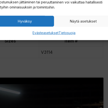
ostumuksen jättäminen tai peruuttaminen voi vaikuttaa haitallisesti
ttyihin ominaisuuksiin ja toimintoihin.
esistance
Hyväksy
Näytä asetukset
studs
Evästeasetukset
Tietosuoja
Sizes
Item #
V3114