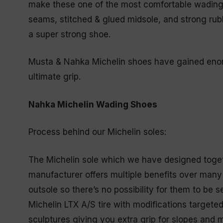
make these one of the most comfortable wading s
seams, stitched & glued midsole, and strong rubb
a super strong shoe.
Musta & Nahka Michelin shoes have gained enorm
ultimate grip.
Nahka Michelin Wading Shoes
Process behind our Michelin soles:
The Michelin sole which we have designed toget
manufacturer offers multiple benefits over many o
outsole so there’s no possibility for them to be s
Michelin LTX A/S tire with modifications targete
sculptures giving you extra grip for slopes and