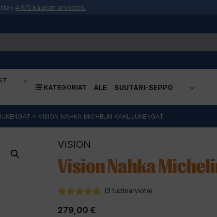
osta
•
4.9/5 kaupan arvostelu
ET
KATEGORIAT
ALE
SUUTARI-SEPPO
UUKENGÄT
>
VISION NAHKA MICHELIN KAHLUUKENGÄT
VISION
Vision Nahka Michel
(
3
tuotearviota)
4.67
5:stä
279,00
€