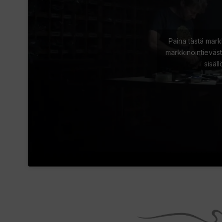
Paina tästä mark
markkinointieväst
sisäl