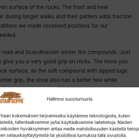
en surface of the rocks. The front and heel
r during longer walks and their pattern adds traction
ditions we made recessed positions for our
needed.
ff road and Scandinavian winter tire compounds. Just
es give you a very good grip on rocks. The more you
 rock surface, as the soft compound with sipped lugs
etter grip, the shoe also has a better feel while
ned with flexible EVA midsole lets you feel what’s
nough support even in the hardest of conditions.
Hallinnoi suostumusta
 offers good torsional stiffness.
rhaan kokemuksen tarjoamiseksi käytämme teknologioita, kuten
ästeitä, tallentaaksemme ja/tai käyttääksemme laitetietoja. Näiden
bumper for ultimate grip and wear resistance
kniikoiden hyväksyminen antaa meille mahdollisuuden käsitellä tietoja
en selauskäyttäytymistä tai yksilöllisiä tunnuksia tällä sivustolla.