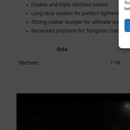
Su
Double and triple stitched seams
tie
Long lace system for perfect tightening
Strong rubber bumper for ultimate wear r
Recessed positions for Tungsten Carbide 
Sole
Michelin
7-14