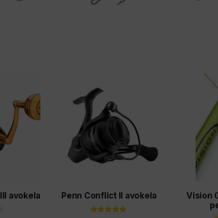
Tällä
tuotteella
on
useampi
muunnelma.
Voit
tehdä
valinnat
I avokela
Penn Conflict II avokela
Vision 
tuotteen
p
sivulla.