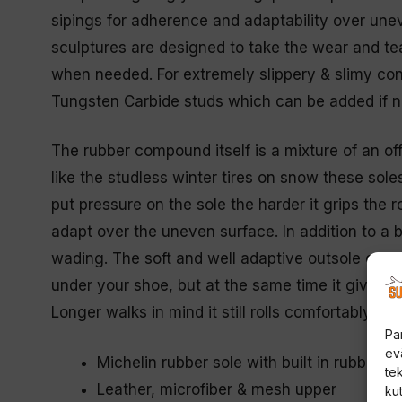
sipings for adherence and adaptability over unev
sculptures are designed to take the wear and tea
when needed. For extremely slippery & slimy con
Tungsten Carbide studs which can be added if 
The rubber compound itself is a mixture of an o
like the studless winter tires on snow these sol
put pressure on the sole the harder it grips the
adapt over the uneven surface. In addition to a b
wading. The soft and well adaptive outsole combi
under your shoe, but at the same time it gives e
Longer walks in mind it still rolls comfortably and
Pa
ev
Michelin rubber sole with built in rubber 
te
Leather, microfiber & mesh upper
kut