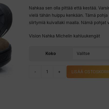
Nahkaa sen olla pittää että kestää. Varsi
vielä tähän huippu kenkään. Tämä pohja p
siirtymiä kuivallaki maalla. Nämä pohjat 
Vision Nahka Michelin kahluukengät
Koko
-
+
LISÄÄ OSTOSKORI
Vision
Nahka
Michelin
kahluukengät
määrä