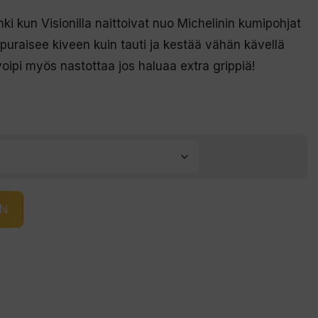
nki kun Visionilla naittoivat nuo Michelinin kumipohjat
uraisee kiveen kuin tauti ja kestää vähän kävellä
voipi myös nastottaa jos haluaa extra grippiä!
IN