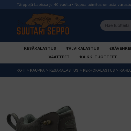
Tärppejä Lapissa jo 40 vuotta
• Nopea toimitus omasta varast
KESÄKALASTUS
TALVIKALASTUS
ERÄVEHKE
VAATTEET
KAIKKI TUOTTEET
Siirry
KOTI
>
KAUPPA
>
KESÄKALASTUS
>
PERHOKALASTUS
>
KAHL
sisältöön