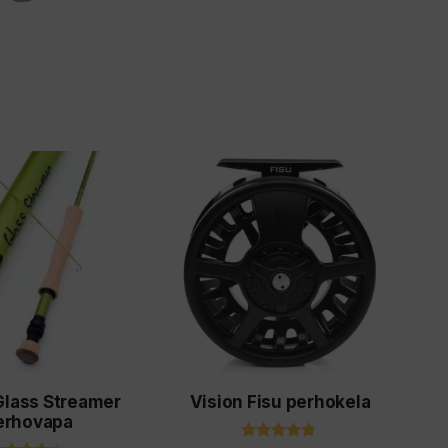
Tällä
tuotteella
on
useampi
muunnelma.
Voit
tehdä
valinnat
Glass Streamer
Vision Fisu perhokela
tuotteen
erhovapa
sivulla.