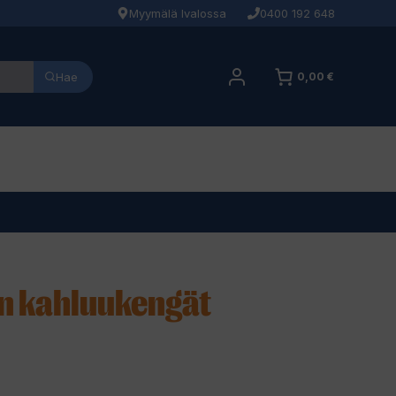
Myymälä Ivalossa
0400 192 648
Hae
0,00 €
in kahluukengät