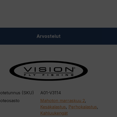
Arvostelut
otetunnus (SKU)
A01-V3114
oteosasto
Mahoton marraskuu 2
,
Kesäkalastus
,
Perhokalastus
,
Kahluukengät