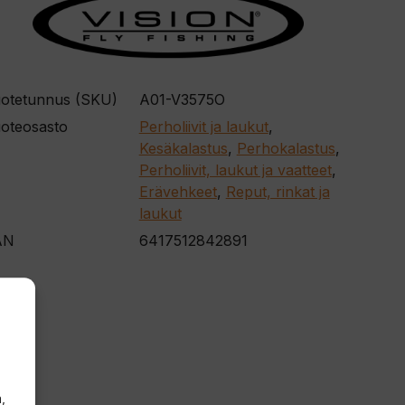
otetunnus (SKU)
A01-V3575O
oteosasto
Perholiivit ja laukut
,
Kesäkalastus
,
Perhokalastus
,
Perholiivit, laukut ja vaatteet
,
Erävehkeet
,
Reput, rinkat ja
laukut
AN
6417512842891
,