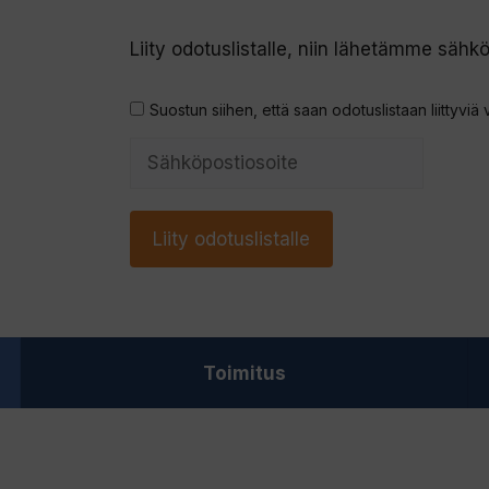
Liity odotuslistalle, niin lähetämme sähkö
Suostun siihen, että saan odotuslistaan liittyviä 
S
y
ö
Liity odotuslistalle
t
ä
s
ä
Toimitus
h
k
ö
p