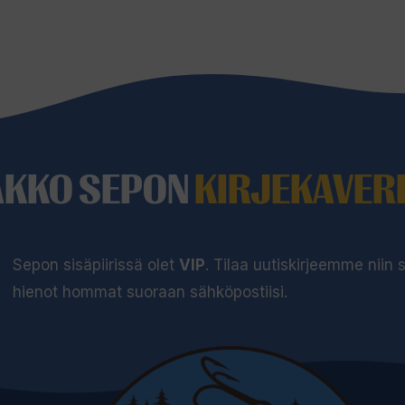
l
i
s
t
a
l
AKKO SEPON
KIRJEKAVERI
l
e
.
Sepon sisäpiirissä olet
VIP
. Tilaa uutiskirjeemme niin
hienot hommat suoraan sähköpostiisi.