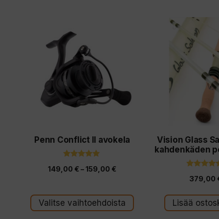
Tällä
tuotteella
on
useampi
muunnelma.
Voit
tehdä
valinnat
Penn Conflict II avokela
Vision Glass S
tuotteen
kahdenkäden p
sivulla.
5.00
Hintaluokka:
149,00
€
–
159,00
€
5:stä
5.00
379,00
5:stä
149,00 €
-
Valitse vaihtoehdoista
Lisää ostosk
159,00 €