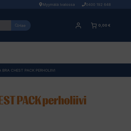
Myymälä Ivalossa
0400 192 648
Hae
0,00 €
A BRA CHEST PACK PERHOLIIVI
ST PACK perholiivi