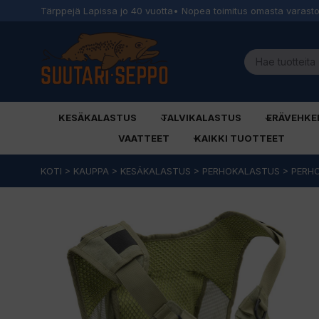
Tärppejä Lapissa jo 40 vuotta
• Nopea toimitus omasta varast
KESÄKALASTUS
TALVIKALASTUS
ERÄVEHKE
VAATTEET
KAIKKI TUOTTEET
Siirry
KOTI
>
KAUPPA
>
KESÄKALASTUS
>
PERHOKALASTUS
>
PERHO
sisältöön