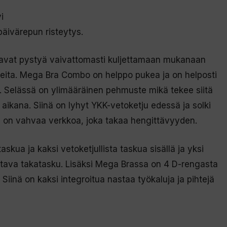
i
päivärepun risteytys.
aluavat pystyä vaivattomasti kuljettamaan mukanaan
ikkeita. Mega Bra Combo on helppo pukea ja on helposti
i. Selässä on ylimääräinen pehmuste mikä tekee siitä
aikana. Siinä on lyhyt YKK-vetoketju edessä ja solki
aali on vahvaa verkkoa, joka takaa hengittävyyden.
skua ja kaksi vetoketjullista taskua sisällä ja yksi
ettava takatasku. Lisäksi Mega Brassa on 4 D-rengasta
iinä on kaksi integroitua nastaa työkaluja ja pihtejä