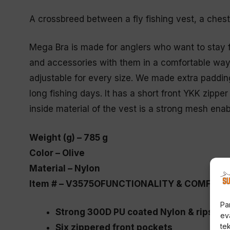
A crossbreed between a fly fishing vest, a ches
Mega Bra is made for anglers who want to stay fu
and accessories with them in a comfortable way.
adjustable for every size. We made extra paddin
long fishing days. It has a short front YKK zipp
inside material of the vest is a strong mesh enab
Weight (g) – 785 g
Color – Olive
Material – Nylon
Item # – V3575O
FUNCTIONALITY & COMFORT
Pa
Strong 300D PU coated Nylon & ripstop
ev
te
Six zippered front pockets