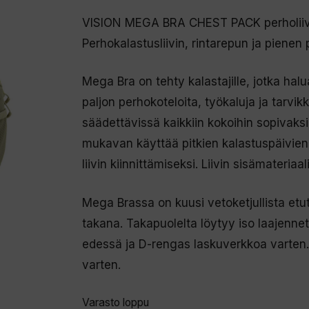
VISION MEGA BRA CHEST PACK perholiiv
Perhokalastusliivin, rintarepun ja pienen 
Mega Bra on tehty kalastajille, jotka h
paljon perhokoteloita, työkaluja ja tarv
säädettävissä kaikkiin kokoihin sopivaks
mukavan käyttää pitkien kalastuspäivien 
liivin kiinnittämiseksi. Liivin sisämateri
Mega Brassa on kuusi vetoketjullista etuta
takana. Takapuolelta löytyy iso laajenn
edessä ja D-rengas laskuverkkoa varten. S
varten.
Varasto loppu