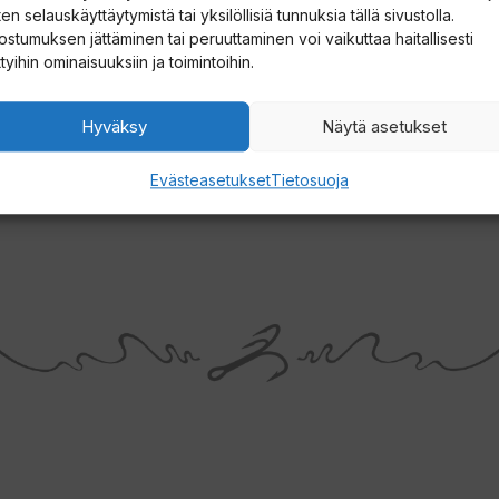
en selauskäyttäytymistä tai yksilöllisiä tunnuksia tällä sivustolla.
i
 the rear
ostumuksen jättäminen tai peruuttaminen voi vaikuttaa haitallisesti
i
ttyihin ominaisuuksiin ja toimintoihin.
t
t
Hyväksy
Näytä asetukset
y
g net on back
Evästeasetukset
Tietosuoja
ä
ng
k
s
e
s
i
t
ä
m
ä