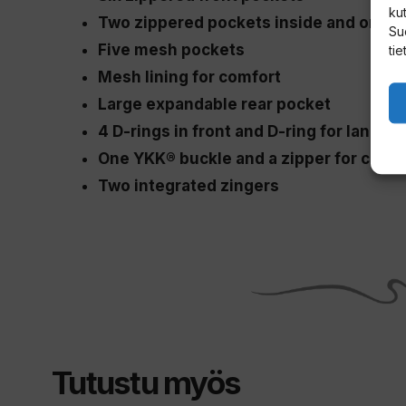
kut
Two zippered pockets inside and one on
Su
Five mesh pockets
tie
Mesh lining for comfort
Large expandable rear pocket
4 D-rings in front and D-ring for landin
One YKK® buckle and a zipper for closi
Two integrated zingers
Tutustu myös