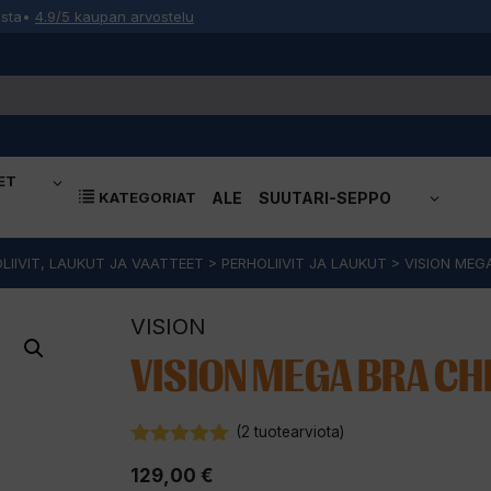
osta
•
4.9/5 kaupan arvostelu
ET
KATEGORIAT
ALE
SUUTARI-SEPPO
LIIVIT, LAUKUT JA VAATTEET
>
PERHOLIIVIT JA LAUKUT
>
VISION MEG
VISION
VISION MEGA BRA CHE
(
2
tuotearviota)
5.00
5:stä
129,00
€