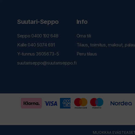
Suutari-Seppo
Info
Seppo 0400 192 648
Oma tili
Kalle 040 5074 691
Tilaus, toimitus, maksut, pala
Y-tunnus 3605673-5
Peru tilaus
suutariseppo@suutariseppo.fi
MUOKKAA EVÄSTEASET