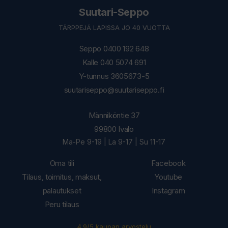
Suutari-Seppo
TÄRPPEJÄ LAPISSA JO 40 VUOTTA
Seppo 0400 192 648
Kalle 040 5074 691
Y-tunnus 3605673-5
suutariseppo@suutariseppo.fi
Männiköntie 37
99800 Ivalo
Ma-Pe 9-19 | La 9-17 | Su 11-17
Oma tili
Facebook
Tilaus, toimitus, maksut,
Youtube
palautukset
Instagram
Peru tilaus
4.9/5 kaupan arvostelu