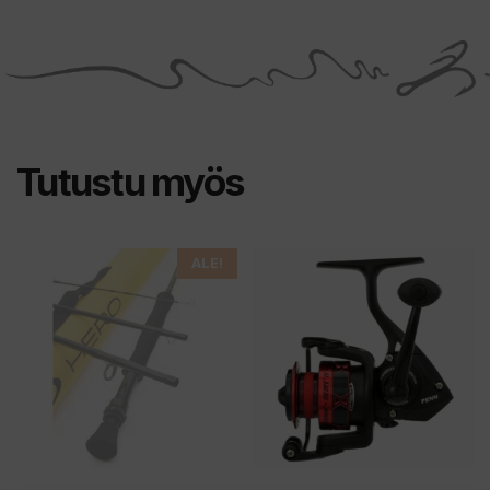
Tutustu myös
Tällä
Tällä
ALE!
tuotteella
tuotteella
on
on
useampi
useampi
muunnelma.
muunnelma.
Voit
Voit
tehdä
tehdä
valinnat
valinnat