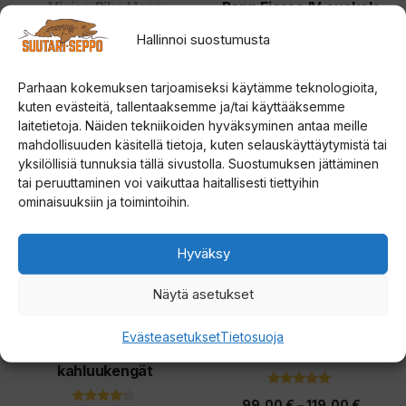
tuotteen
tuotteen
Vision Pike Hero
Penn Fierce IV avokela
perhovapa
sivulla.
sivulla.
Hallinnoi suostumusta
0
Hintalu
74,90
€
–
79,90
€
5
4.50
:
Alkuperäinen
Nykyinen
269,00
€
169,00
€
5:stä
74,90 
s
Parhaan kokemuksen tarjoamiseksi käytämme teknologioita,
t
hinta
hinta
kuten evästeitä, tallentaaksemme ja/tai käyttääksemme
-
ä
Valitse vaihtoehdoista
Valitse vaihtoehdoista
oli:
on:
laitetietoja. Näiden tekniikoiden hyväksyminen antaa meille
79,90 
mahdollisuuden käsitellä tietoja, kuten selauskäyttäytymistä tai
269,00 €.
169,00 €.
Tällä
Tällä
ALE!
yksilöllisiä tunnuksia tällä sivustolla. Suostumuksen jättäminen
tuotteella
tuotteella
tai peruuttaminen voi vaikuttaa haitallisesti tiettyihin
ominaisuuksiin ja toimintoihin.
on
on
useampi
useampi
Hyväksy
muunnelma.
muunnelma.
Voit
Voit
Näytä asetukset
tehdä
tehdä
valinnat
valinnat
Evästeasetukset
Tietosuoja
tuotteen
tuotteen
Vision Tossu 2.0 Huopa
Penn Battle III avokela
kahluukengät
sivulla.
sivulla.
5.00
Hintal
99,00
€
–
119,00
€