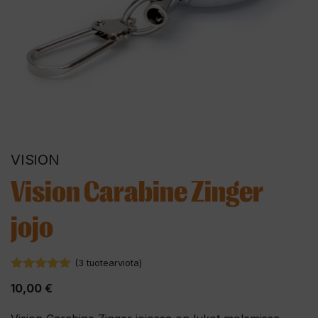
VISION
Vision Carabine Zinger
jojo
(
3
tuotearviota)
5.00
5:stä
10,00
€