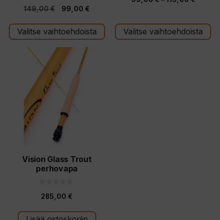
5:stä
4.00
Alkuperäinen
Nykyinen
149,00
€
99,00
€
5:stä
99,00 
hinta
hinta
-
Valitse vaihtoehdoista
Valitse vaihtoehdoista
oli:
on:
119,00
149,00 €.
99,00 €.
Vision Glass Trout
perhovapa
0
285,00
€
5
:
s
t
Lisää ostoskoriin