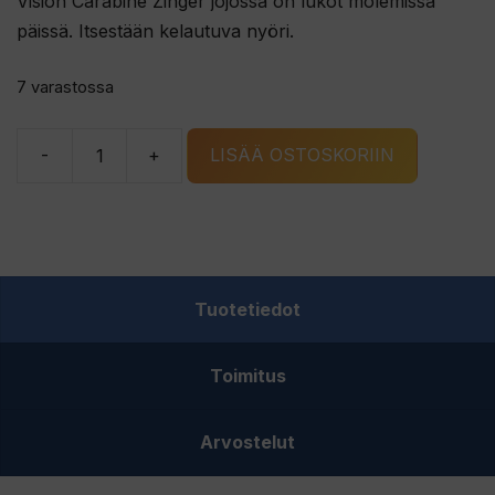
Vision Carabine Zinger jojossa on lukot molemissa
päissä. Itsestään kelautuva nyöri.
7 varastossa
-
+
LISÄÄ OSTOSKORIIN
Vision
Carabine
Zinger
jojo
määrä
Tuotetiedot
Toimitus
Arvostelut