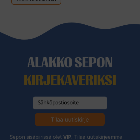
ä
ALAKKO SEPON
KIRJEKAVERIKSI
Tilaa uutiskirje
Sepon sisäpiirissä olet
VIP
. Tilaa uutiskirjeemme