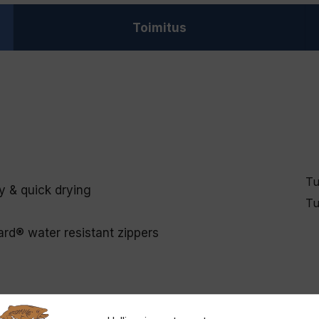
Toimitus
Tu
ty & quick drying
Tu
rd® water resistant zippers