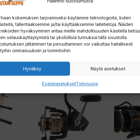
Hallinnoi suostumusta
rhaan kokemuksen tarjoamiseksi käytämme teknologioita, kuten
ästeitä, tallentaaksemme ja/tai käyttääksemme laitetietoja. Näiden
kniikoiden hyväksyminen antaa meille mahdollisuuden käsitellä tietoja
en selauskäyttäytymistä tai yksilöllisiä tunnuksia tällä sivustolla.
ostumuksen jättäminen tai peruuttaminen voi vaikuttaa haitallisesti
ttyihin ominaisuuksiin ja toimintoihin.
Hyväksy
Näytä asetukset
Tällä
Tällä
Evästeasetukset
Tietosuoja
tuotteella
tuotteella
on
on
useampi
useampi
muunnelma.
muunnelm
Voit
Voit
tehdä
tehdä