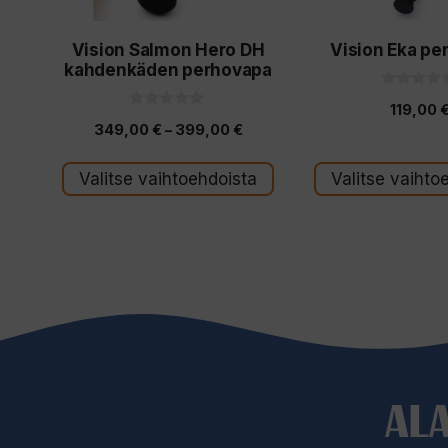
valinnat
valinnat
Vision Salmon Hero DH
Vision Eka pe
tuotteen
tuotteen
kahdenkäden perhovapa
sivulla.
sivulla.
0
119,00
5
0
:
Hintaluokka:
349,00
€
–
399,00
€
5
s
:
t
349,00 €
s
ä
t
Valitse vaihtoehdoista
Valitse vaihto
-
ä
399,00 €
AL