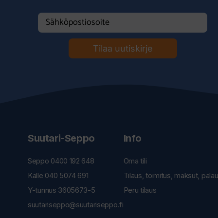
Tilaa uutiskirje
Suutari-Seppo
Info
Seppo 0400 192 648
Oma tili
Kalle 040 5074 691
Tilaus, toimitus, maksut, pala
Y-tunnus 3605673-5
Peru tilaus
suutariseppo@suutariseppo.fi