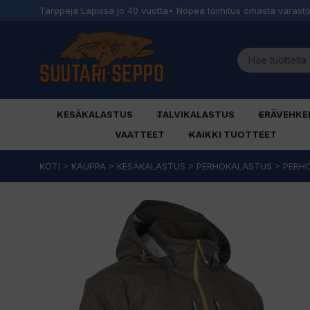
Tärppejä Lapissa jo 40 vuotta
• Nopea toimitus omasta varast
KESÄKALASTUS
TALVIKALASTUS
ERÄVEHKE
VAATTEET
KAIKKI TUOTTEET
Siirry
KOTI
>
KAUPPA
>
KESÄKALASTUS
>
PERHOKALASTUS
>
PERHO
sisältöön