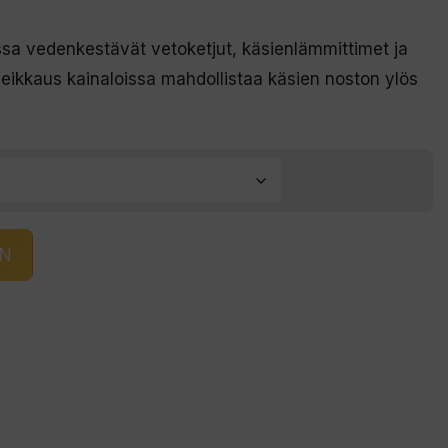
issa vedenkestävät vetoketjut, käsienlämmittimet ja
eikkaus kainaloissa mahdollistaa käsien noston ylös
IN