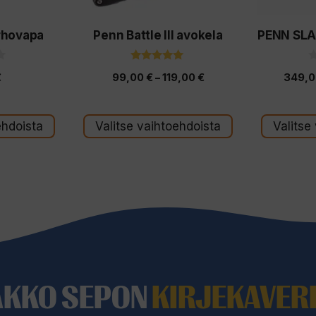
valinnat
valinnat
rhovapa
Penn Battle III avokela
PENN SLA
tuotteen
tuotteen
sivulla.
sivulla.
5.00
0
Hintaluokka:
€
99,00
€
–
119,00
€
349,
5:stä
5
:
99,00 €
t
-
ä
ehdoista
Valitse vaihtoehdoista
Valitse
119,00 €
AKKO SEPON
KIRJEKAVERI