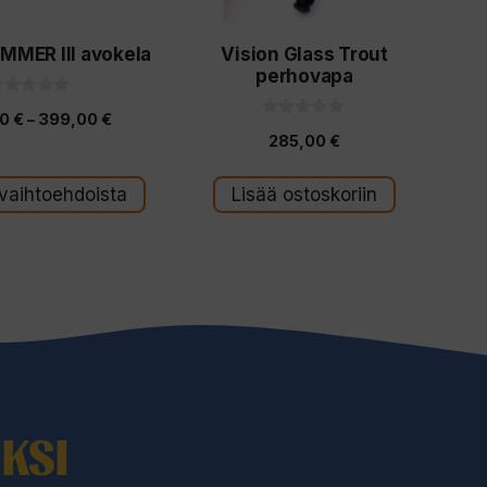
MMER III avokela
Vision Glass Trout
perhovapa
Hintaluokka:
00
€
–
399,00
€
0
285,00
€
5
349,00 €
s
:
s
-
t
 vaihtoehdoista
Lisää ostoskoriin
ä
399,00 €
KSI