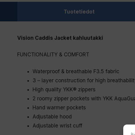
Tuotetiedot
Vision Caddis Jacket kahluutakki
FUNCTIONALITY & COMFORT
Waterproof & breathable F3.5 fabric
3 – layer construction for high breathabili
High quality YKK® zippers
2 roomy zipper pockets with YKK AquaGua
Hand warmer pockets
Adjustable hood
Adjustable wrist cuff