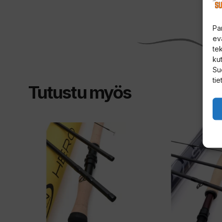
Pa
ev
te
kut
Su
tie
Tutustu myös
Tällä
Tällä
tuotteella
tuotteella
on
on
useampi
useampi
muunnelma.
muunnelma.
Voit
Voit
tehdä
tehdä