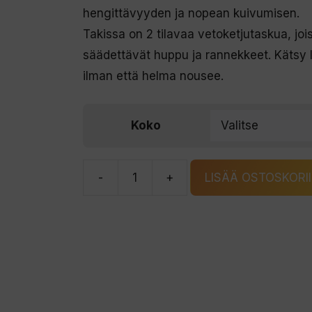
oli:
on:
hengittävyyden ja nopean kuivumisen.
215,00 €.
139,00 €.
Takissa on 2 tilavaa vetoketjutaskua, jo
säädettävät huppu ja rannekkeet. Kätsy l
ilman että helma nousee.
Koko
-
+
LISÄÄ OSTOSKORI
Vision
Caddis
Jacket
kahluutakki
määrä