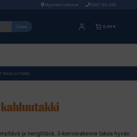
Myymälä Ivalossa
0400 192 648
Hae
0,00 €
T KAHLUUTAKKI
 kahluutakki
enpitävä ja hengittävä. 3-kerrosrakenne takaa hyvän