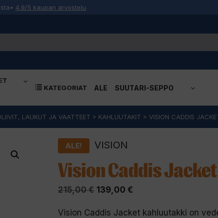
osta
•
4.9/5 kaupan arvostelu
ET
KATEGORIAT
ALE
SUUTARI-SEPPO
LIIVIT, LAUKUT JA VAATTEET
>
KAHLUUTAKIT
>
VISION CADDIS JACKE
VISION
ALE!
Vision Caddis Jacket
Alkuperäinen
Nykyinen
215,00
€
139,00
€
hinta
hinta
Vision Caddis Jacket kahluutakki on ved