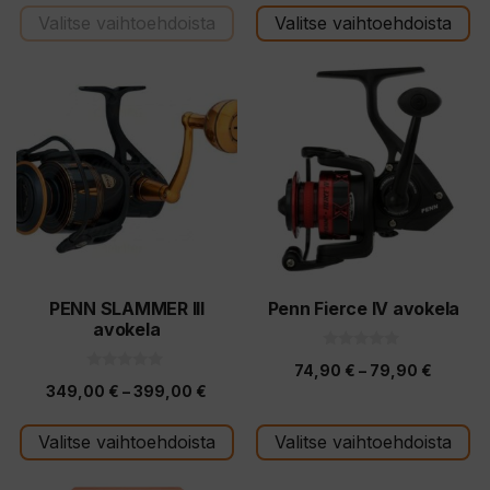
hinta
hinta
Valitse vaihtoehdoista
Valitse vaihtoehdoista
oli:
on:
698,00 €.
409,0
Tällä
Tällä
tuotteella
tuotteella
on
on
useampi
useampi
muunnelma.
muunnelma.
Voit
Voit
tehdä
tehdä
valinnat
valinnat
tuotteen
tuotteen
PENN SLAMMER III
Penn Fierce IV avokela
avokela
sivulla.
sivulla.
0
Hintalu
74,90
€
–
79,90
€
5
0
:
Hintaluokka:
349,00
€
–
399,00
€
5
74,90 
s
:
t
349,00 €
s
-
ä
t
Valitse vaihtoehdoista
Valitse vaihtoehdoista
-
ä
79,90 
399,00 €
Tällä