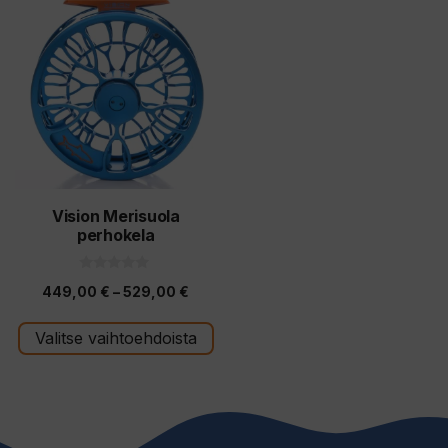
tuotteella
on
useampi
muunnelma.
Voit
tehdä
valinnat
tuotteen
Vision Merisuola
perhokela
sivulla.
0
Hintaluokka:
449,00
€
–
529,00
€
5
:
449,00 €
s
t
Valitse vaihtoehdoista
-
ä
529,00 €