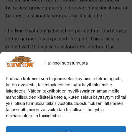
the fastest growing plants in the world making it one of
the most sustainable sources for textile fiber.
The Bug treatment is based on permethrin, and it lasts
on the garment its expected life span. This article is
treated with the active substance Permethrin Cas
52645-53-1. This article complies with the EU Biocidal
Products Regulation No. 528/2012 and the
Hallinnoi suostumusta
requirements in Chapter XIII Article 58 regarding
“Treated Articles”. Permethrin may cause skin
Parhaan kokemuksen tarjoamiseksi käytämme teknologioita,
kuten evästeitä, tallentaaksemme ja/tai käyttääksemme
sensitization.
laitetietoja. Näiden tekniikoiden hyväksyminen antaa meille
mahdollisuuden käsitellä tietoja, kuten selauskäyttäytymistä tai
yksilöllisiä tunnuksia tällä sivustolla. Suostumuksen jättäminen
tai peruuttaminen voi vaikuttaa haitallisesti tiettyihin
ominaisuuksiin ja toimintoihin.