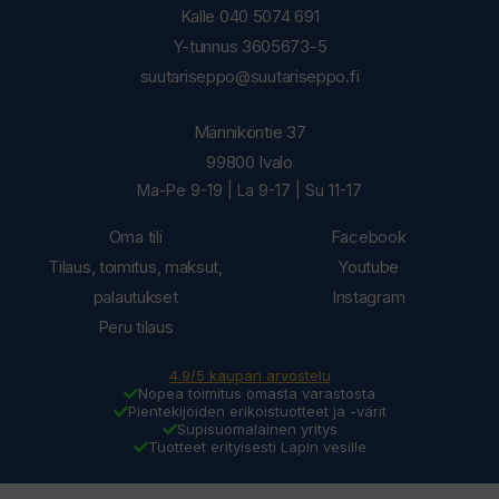
Kalle 040 5074 691
Y-tunnus 3605673-5
suutariseppo@suutariseppo.fi
Männiköntie 37
99800 Ivalo
Ma-Pe 9-19 | La 9-17 | Su 11-17
Oma tili
Facebook
Tilaus, toimitus, maksut,
Youtube
palautukset
Instagram
Peru tilaus
4.9/5 kaupan arvostelu
Nopea toimitus omasta varastosta
Pientekijöiden erikoistuotteet ja -värit
Supisuomalainen yritys
Tuotteet erityisesti Lapin vesille