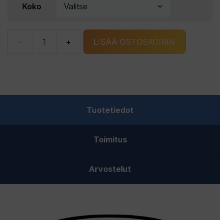
Koko
-
+
LISÄÄ OSTOSKORIIN
Vision
Bamboo
Bug
&
UV
Tuotetiedot
Hoodie
Rust
Toimitus
sääskihuppari
määrä
Arvostelut