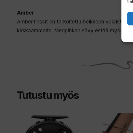
tie
Amber
Amber linssit on tarkoitettu heikkoon valaistuk
kirkkaammalta. Meripihkan sävy estää myös sini
Tutustu myös
Tällä
Tällä
tuotteella
tuotteella