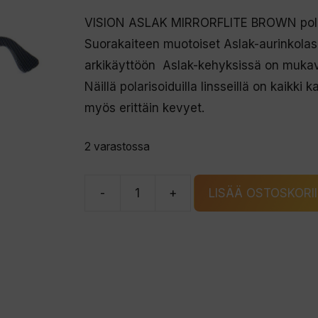
VISION ASLAK MIRRORFLITE BROWN polari
Suorakaiteen muotoiset Aslak-aurinkolasi
arkikäyttöön Aslak-kehyksissä on mukav
Näillä polarisoiduilla linsseillä on kaikk
myös erittäin kevyet.
2 varastossa
-
+
LISÄÄ OSTOSKORI
VISION
ASLAK
MIRRORFLITE
BROWN
polarisoidut
kalastuslasit