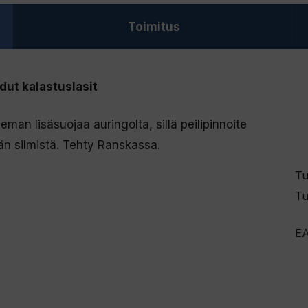
määrä
Toimitus
ut kalastuslasit
eman lisäsuojaa auringolta, sillä peilipinnoite
än silmistä. Tehty Ranskassa.
Tu
Tu
E