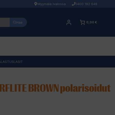
Myymälä Ivalossa
0400 192 648
Hae
0,00 €
ALASTUSLASIT
RFLITE BROWN polarisoidut