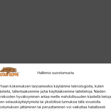
Hallinnoi suostumusta
rään sekä pilvisiin päiviin ja iltoihin.
rhaan kokemuksen tarjoamiseksi käytämme teknologioita, kuten
ästeitä, tallentaaksemme ja/tai käyttääksemme laitetietoja. Näiden
kniikoiden hyväksyminen antaa meille mahdollisuuden käsitellä tietoja
aa parhaan yhdistelmän todelliseen värinsiirtoon ja
en selauskäyttäytymistä tai yksilöllisiä tunnuksia tällä sivustolla.
ostumuksen jättäminen tai peruuttaminen voi vaikuttaa haitallisesti
an aurinkoisessa ja kirkkaissa olosuhteissa.