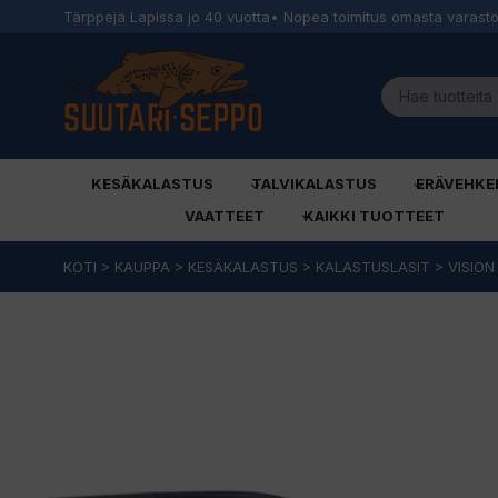
Tärppejä Lapissa jo 40 vuotta
• Nopea toimitus omasta varast
KESÄKALASTUS
TALVIKALASTUS
ERÄVEHKE
VAATTEET
KAIKKI TUOTTEET
Siirry
KOTI
>
KAUPPA
>
KESÄKALASTUS
>
KALASTUSLASIT
>
VISION
sisältöön