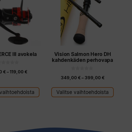
on
useampi
a.
muunnelma.
Voit
tehdä
valinnat
RCE III avokela
Vision Salmon Hero DH
tuotteen
kahdenkäden perhovapa
sivulla.
Hintaluokka:
00
€
–
119,00
€
0
Hintaluokka:
349,00
€
–
399,00
€
5
79,00 €
s
:
349,00 €
s
-
t
 vaihtoehdoista
Valitse vaihtoehdoista
-
ä
119,00 €
399,00 €