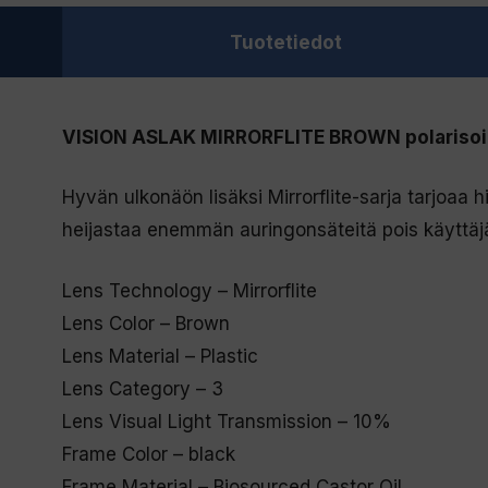
Tuotetiedot
VISION ASLAK MIRRORFLITE BROWN polarisoid
Hyvän ulkonäön lisäksi Mirrorflite-sarja tarjoaa hi
heijastaa enemmän auringonsäteitä pois käyttäj
Lens Technology – Mirrorflite
Lens Color – Brown
Lens Material – Plastic
Lens Category – 3
Lens Visual Light Transmission – 10%
Frame Color – black
Frame Material – Biosourced Castor Oil