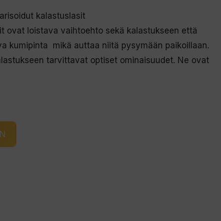
soidut kalastuslasit
t ovat loistava vaihtoehto sekä kalastukseen että
a kumipinta mikä auttaa niitä pysymään paikoillaan.
i kalastukseen tarvittavat optiset ominaisuudet. Ne ovat
IN