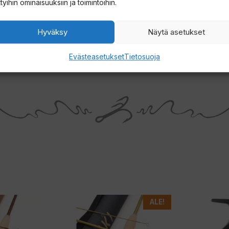
ttyihin ominaisuuksiin ja toimintoihin.
Hyväksy
Näytä asetukset
seen, ne saavat ympäristön näyttämään
stä valoa.
Evästeasetukset
Tietosuoja
Tällä
Tällä
ALE!
tuotteella
tuotteella