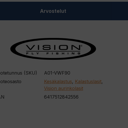
Arvostelut
otetunnus (SKU)
A01-VWF90
oteosasto
Kesäkalastus
,
Kalastuslasit
,
Vision aurinkolasit
AN
6417512842556