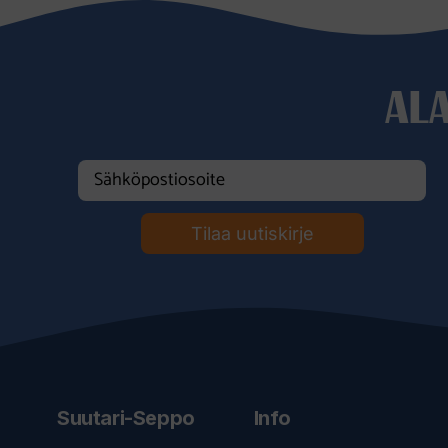
AL
Tilaa uutiskirje
Suutari-Seppo
Info