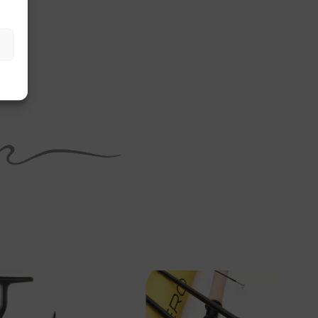
Tällä
tuotteella