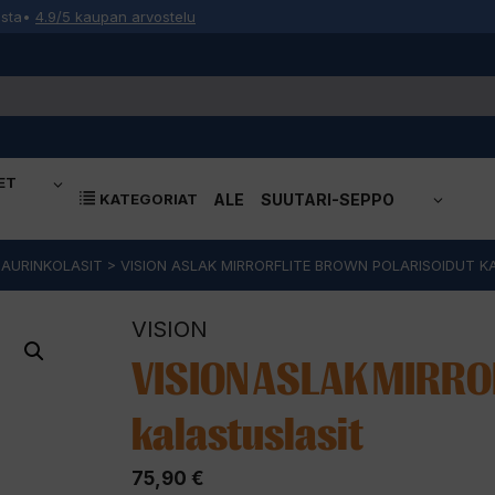
osta
•
4.9/5 kaupan arvostelu
ET
KATEGORIAT
ALE
SUUTARI-SEPPO
 AURINKOLASIT
>
VISION ASLAK MIRRORFLITE BROWN POLARISOIDUT K
VISION
VISION ASLAK MIRRO
kalastuslasit
75,90
€