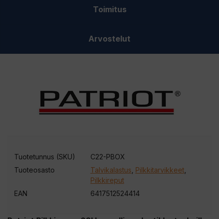
Toimitus
Arvostelut
Tuotetunnus (SKU)
C22-PBOX
Tuoteosasto
Talvikalastus
,
Pilkkitarvikkeet
,
Pilkkireput
EAN
6417512524414