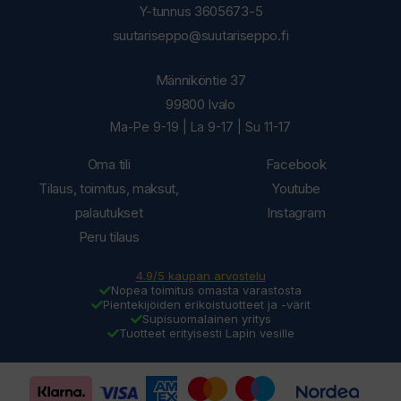
Y-tunnus 3605673-5
suutariseppo@suutariseppo.fi
Männiköntie 37
99800 Ivalo
Ma-Pe 9-19 | La 9-17 | Su 11-17
Oma tili
Facebook
Tilaus, toimitus, maksut,
Youtube
palautukset
Instagram
Peru tilaus
4.9/5 kaupan arvostelu
Nopea toimitus omasta varastosta
Pientekijöiden erikoistuotteet ja -värit
Supisuomalainen yritys
Tuotteet erityisesti Lapin vesille