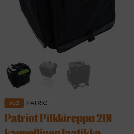
PATRIOT
ALE!
Patriot Pilkkireppu 20l
kannellinen laatikko