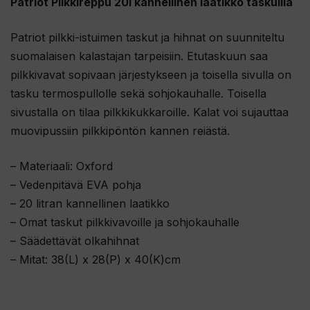
Patriot Pilkkireppu 20l kannellinen laatikko taskuilla
Patriot pilkki-istuimen taskut ja hihnat on suunniteltu
suomalaisen kalastajan tarpeisiin. Etutaskuun saa
pilkkivavat sopivaan järjestykseen ja toisella sivulla on
tasku termospullolle sekä sohjokauhalle. Toisella
sivustalla on tilaa pilkkikukkaroille. Kalat voi sujauttaa
muovipussiin pilkkipöntön kannen reiästä.
– Materiaali: Oxford
– Vedenpitävä EVA pohja
– 20 litran kannellinen laatikko
– Omat taskut pilkkivavoille ja sohjokauhalle
– Säädettävät olkahihnat
– Mitat: 38(L) x 28(P) x 40(K)cm