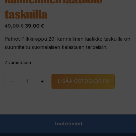
taskuilla
Alkuperäinen
Nykyinen
49,00
€
39,00
€
hinta
hinta
Patriot Pilkkireppu 20l kannellinen laatikko taskuilla on
oli:
on:
suunniteltu suomalaisen kalastajan tarpeisiin.
49,00 €.
39,00 €.
2 varastossa
-
+
LISÄÄ OSTOSKORIIN
Patriot
Pilkkireppu
20l
kannellinen
laatikko
Tuotetiedot
taskuilla
määrä