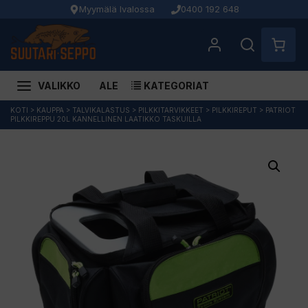
Myymälä Ivalossa
0400 192 648
VALIKKO
ALE
KATEGORIAT
Siirry
KOTI
>
KAUPPA
>
TALVIKALASTUS
>
PILKKITARVIKKEET
>
PILKKIREPUT
>
PATRIOT
PILKKIREPPU 20L KANNELLINEN LAATIKKO TASKUILLA
sisältöön