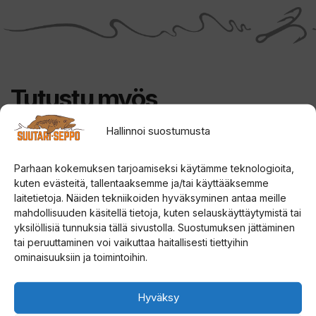
Tutustu myös
Hallinnoi suostumusta
Tällä
tuotteella
Parhaan kokemuksen tarjoamiseksi käytämme teknologioita,
kuten evästeitä, tallentaaksemme ja/tai käyttääksemme
on
laitetietoja. Näiden tekniikoiden hyväksyminen antaa meille
useampi
mahdollisuuden käsitellä tietoja, kuten selauskäyttäytymistä tai
muunnelma.
yksilöllisiä tunnuksia tällä sivustolla. Suostumuksen jättäminen
tai peruuttaminen voi vaikuttaa haitallisesti tiettyihin
Voit
ominaisuuksiin ja toimintoihin.
tehdä
valinnat
Hyväksy
tuotteen
Strikemaster Lithium 40V
VAPPU KOPPIAINEN
Battery 5Ah lithium ION