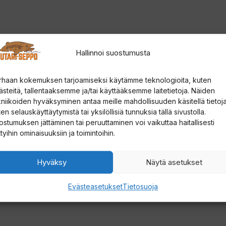
t
e
e
a
s
Hallinnoi suostumusta
i
l
rhaan kokemuksen tarjoamiseksi käytämme teknologioita, kuten
i
ästeitä, tallentaaksemme ja/tai käyttääksemme laitetietoja. Näiden
kniikoiden hyväksyminen antaa meille mahdollisuuden käsitellä tietoja
i
en selauskäyttäytymistä tai yksilöllisiä tunnuksia tällä sivustolla.
t
ostumuksen jättäminen tai peruuttaminen voi vaikuttaa haitallisesti
ttyihin ominaisuuksiin ja toimintoihin.
t
y
Hyväksy
Näytä asetukset
ä
k
Evästeasetukset
Tietosuoja
s
e