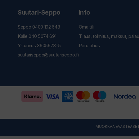
Suutari-Seppo
Info
Seppo 0400 192 648
Oma tili
Kalle 040 5074 691
Tilaus, toimitus, maksut, pala
Y-tunnus 3605673-5
Peru tilaus
suutariseppo@suutariseppo.fi
MUOKKAA EVÄSTEASET