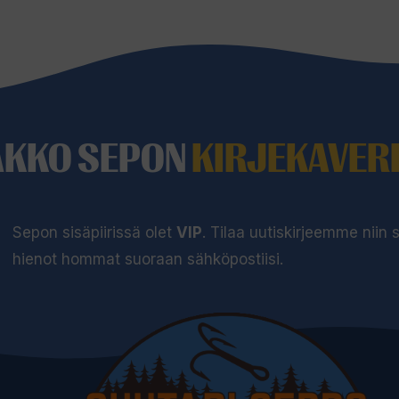
o
d
o
t
u
s
AKKO SEPON
KIRJEKAVERI
l
i
s
Sepon sisäpiirissä olet
VIP
. Tilaa uutiskirjeemme niin
t
hienot hommat suoraan sähköpostiisi.
a
l
l
e
.