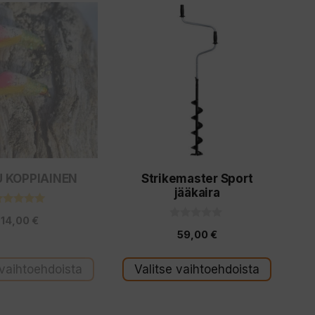
Tällä
tuotteella
on
useampi
a.
muunnelma.
Voit
tehdä
valinnat
 KOPPIAINEN
Strikemaster Sport
tuotteen
jääkaira
sivulla.
5.00
14,00
€
5:stä
0
59,00
€
5
:
s
t
 vaihtoehdoista
Valitse vaihtoehdoista
ä