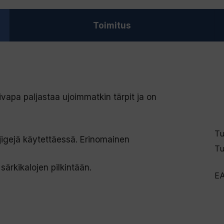
ä
Toimitus
h
k
ö
p
o
kivapa paljastaa ujoimmatkin tärpit ja on
s
t
Tu
i
 jigejä käytettäessä. Erinomainen
Tu
o
s
särkikalojen pilkintään.
E
o
i
t