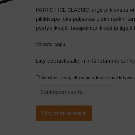
PATRIOT ICE CLASSIC large pilkkivapa on 
pilkkivapa joka paljastaa ujoimmatkin tär
pystypilkkejä, tasapainopilkkejä ja jigejä
Varasto loppu
Liity odotuslistalle, niin lähetämme sähkö
Suostun siihen, että saan odotuslistaan liittyviä 
S
y
ö
Liity odotuslistalle
t
ä
s