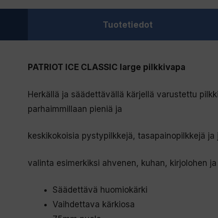
Tuotetiedot
PATRIOT ICE CLASSIC large pilkkivapa
Herkällä ja säädettävällä kärjellä varustettu pilk
parhaimmillaan pieniä ja
keskikokoisia pystypilkkejä, tasapainopilkkejä ja
valinta esimerkiksi ahvenen, kuhan, kirjolohen ja 
Säädettävä huomiokärki
Vaihdettava kärkiosa