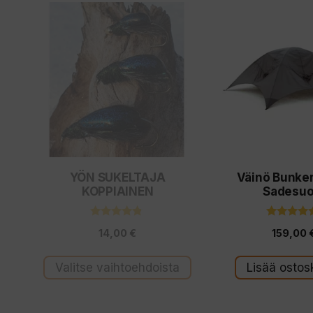
Tällä
tuotteella
on
useampi
muunnelma.
Voit
tehdä
valinnat
YÖN SUKELTAJA
Väinö Bunke
tuotteen
KOPPIAINEN
Sadesuo
sivulla.
4.67
5.00
14,00
€
159,00
5:stä
5:stä
Valitse vaihtoehdoista
Lisää ostosk