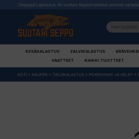
Tärppejä Lapissa jo 40 vuotta
• Nopea toimitus omasta varast
KESÄKALASTUS
TALVIKALASTUS
ERÄVEHKE
VAATTEET
KAIKKI TUOTTEET
Siirry
KOTI
>
KAUPPA
>
TALVIKALASTUS
>
PILKKIVAVAT JA KELAT
>
sisältöön