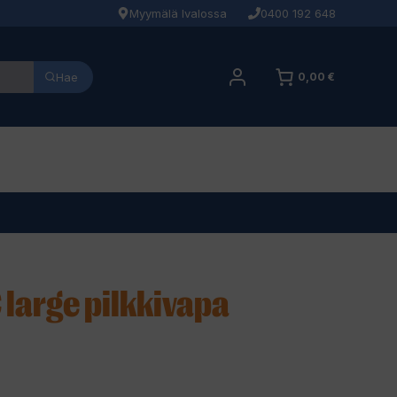
Myymälä Ivalossa
0400 192 648
Hae
0,00 €
large pilkkivapa