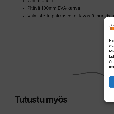
75mm puola
Pitävä 100mm EVA-kahva
Valmistettu pakkasenkestävästä muovist
Pa
ev
te
kut
Su
tie
Tutustu myös