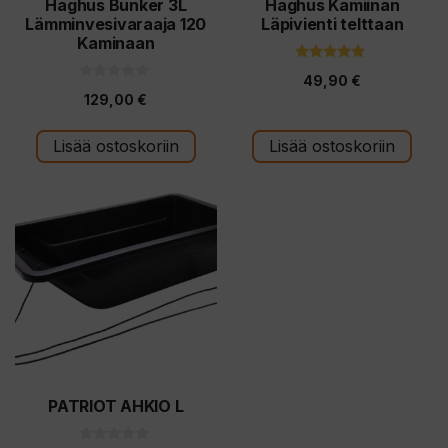
Haghus Bunker 3L
Haghus Kamiinan
Lämminvesivaraaja 120
Läpivienti telttaan
Kaminaan
5.00
49,90
€
5:stä
0
129,00
€
5
:
s
t
Lisää ostoskoriin
Lisää ostoskoriin
ä
PATRIOT AHKIO L