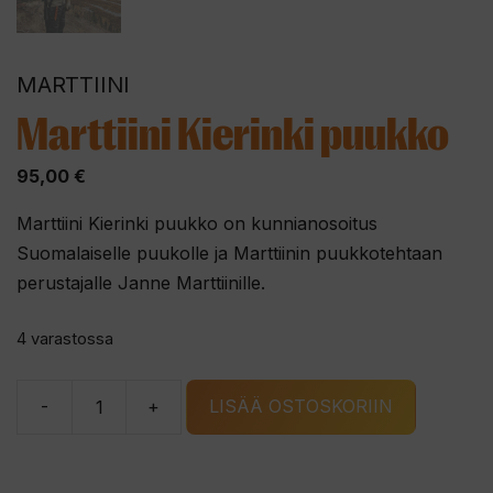
MARTTIINI
Marttiini Kierinki puukko
95,00
€
Marttiini Kierinki puukko on kunnianosoitus
Suomalaiselle puukolle ja Marttiinin puukkotehtaan
perustajalle Janne Marttiinille.
4 varastossa
-
+
LISÄÄ OSTOSKORIIN
Marttiini
Kierinki
puukko