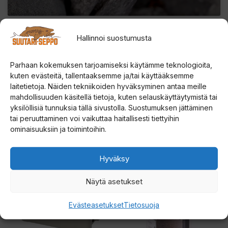
Hallinnoi suostumusta
Parhaan kokemuksen tarjoamiseksi käytämme teknologioita,
kuten evästeitä, tallentaaksemme ja/tai käyttääksemme
laitetietoja. Näiden tekniikoiden hyväksyminen antaa meille
mahdollisuuden käsitellä tietoja, kuten selauskäyttäytymistä tai
yksilöllisiä tunnuksia tällä sivustolla. Suostumuksen jättäminen
Tutustu myös
tai peruuttaminen voi vaikuttaa haitallisesti tiettyihin
ominaisuuksiin ja toimintoihin.
Tällä
Hyväksy
tuotteella
on
Näytä asetukset
useampi
Evästeasetukset
Tietosuoja
muunnelma.
Voit