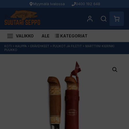
Myymälä Ivalossa
0400 192 648
VALIKKO
ALE
KATEGORIAT
Siirry
KOTI
>
KAUPPA
>
ERÄVEHKEET
>
PUUKOT JA FILETIT
>
MARTTIINI KIERINKI
PUUKKO
sisältöön