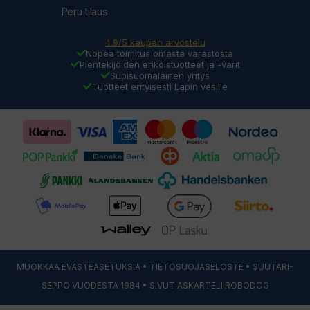
Peru tilaus
4.9/5 kaupan arvostelu
Nopea toimitus omasta varastosta
Pientekijöiden erikoistuotteet ja -värit
Supisuomalainen yritys
Tuotteet erityisesti Lapin vesille
MUOKKAA EVÄSTEASETUKSIA
•
TIETOSUOJASELOSTE
• SUUTARI-
SEPPO VUODESTA 1984 • SIVUT ASKARTELI
ROBODOG