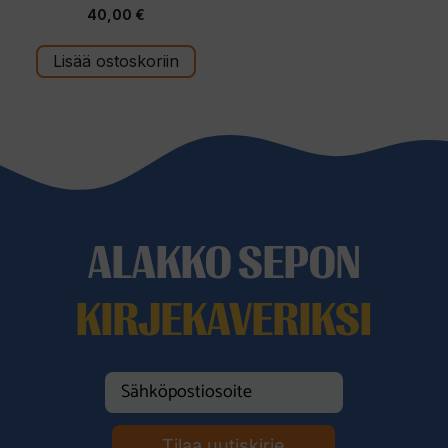
0
40,00
€
5
:
s
t
Lisää ostoskoriin
ä
ALAKKO SEPON
KIRJEKAVERIKSI
Tilaa uutiskirje