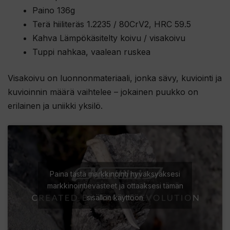
Paino 136g
Terä hiiliteräs 1.2235 / 80CrV2, HRC 59.5
Kahva Lämpökäsitelty koivu / visakoivu
Tuppi nahkaa, vaalean ruskea
Visakoivu on luonnonmateriaali, jonka sävy, kuviointi ja
kuvioinnin määrä vaihtelee – jokainen puukko on
erilainen ja uniikki yksilö.
Paina tästä markkinointi hyväksyäksesi
markkinointievästeet ja ottaaksesi tämän
sisällön käyttöön