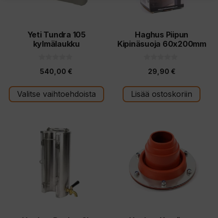
tehdä
valinnat
tuotteen
Yeti Tundra 105
Haghus Piipun
kylmälaukku
Kipinäsuoja 60x200mm
sivulla.
0
0
540,00
€
29,90
€
5
5
:
:
s
s
t
t
Valitse vaihtoehdoista
Lisää ostoskoriin
ä
ä