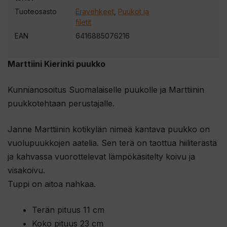
Tuoteosasto
Erävehkeet
,
Puukot ja
filetit
EAN
6416885076216
Marttiini Kierinki puukko
Kunnianosoitus Suomalaiselle puukolle ja Marttiinin
puukkotehtaan perustajalle.
Janne Marttiinin kotikylän nimeä kantava puukko on
vuolupuukkojen aatelia. Sen terä on taottua hiiliterästä
ja kahvassa vuorottelevat lämpökäsitelty koivu ja
visakoivu.
Tuppi on aitoa nahkaa.
Terän pituus 11 cm
Koko pituus 23 cm