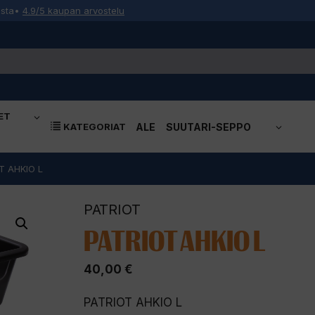
osta
•
4.9/5 kaupan arvostelu
ET
KATEGORIAT
ALE
SUUTARI-SEPPO
T AHKIO L
PATRIOT
PATRIOT AHKIO L
40,00
€
PATRIOT AHKIO L