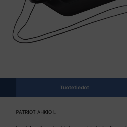
Tuotetiedot
PATRIOT AHKIO L