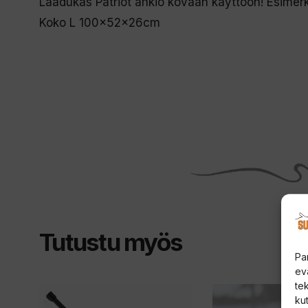
Laadukas Patriot ahkio kovaan käyttöön! Esimerkik
Koko L 100x52x26cm
Tutustu myös
Pa
ev
te
Tällä
Tällä
kut