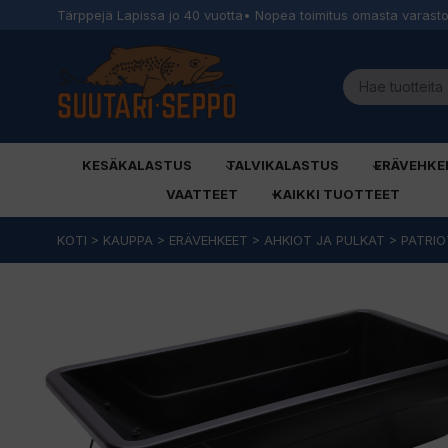
Tärppejä Lapissa jo 40 vuotta
• Nopea toimitus omasta varast
KESÄKALASTUS
TALVIKALASTUS
ERÄVEHKE
VAATTEET
KAIKKI TUOTTEET
Siirry
KOTI
>
KAUPPA
>
ERÄVEHKEET
>
AHKIOT JA PULKAT
>
PATRIO
sisältöön