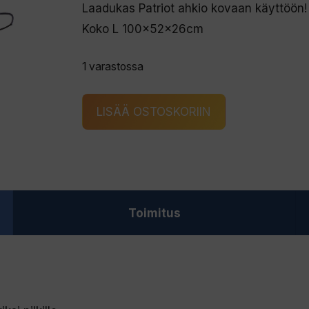
Laadukas Patriot ahkio kovaan käyttöön! Es
Koko L 100x52x26cm
1 varastossa
PATRIOT
LISÄÄ OSTOSKORIIN
AHKIO
L
määrä
Toimitus