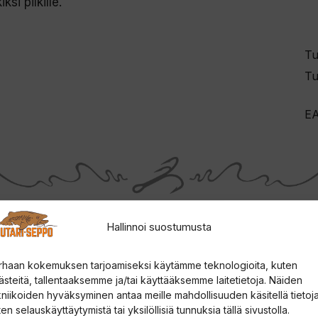
si pilkille.
Tu
Tu
E
Hallinnoi suostumusta
rhaan kokemuksen tarjoamiseksi käytämme teknologioita, kuten
ästeitä, tallentaaksemme ja/tai käyttääksemme laitetietoja. Näiden
kniikoiden hyväksyminen antaa meille mahdollisuuden käsitellä tietoja
en selauskäyttäytymistä tai yksilöllisiä tunnuksia tällä sivustolla.