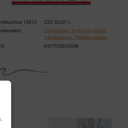
otetunnus (SKU)
C22-SLED-L
oteosasto
Erävehkeet
,
Ahkiot ja pulkat
,
Talvikalastus
,
Pilkkitarvikkeet
AN
6417512534598
,
Tällä