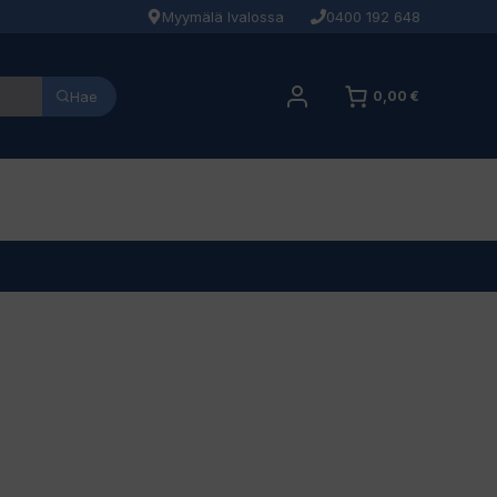
Myymälä Ivalossa
0400 192 648
Hae
0,00 €