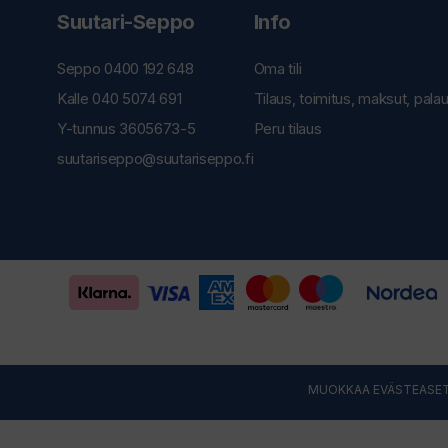
Suutari-Seppo
Info
Seppo 0400 192 648
Oma tili
Kalle 040 5074 691
Tilaus, toimitus, maksut, pala
Y-tunnus 3605673-5
Peru tilaus
suutariseppo@suutariseppo.fi
MUOKKAA EVÄSTEASET