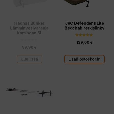
Haghus Bunker
JRC Defender II Lite
Lämminvesivaraaja
Bedchair retkisänky
Kaminaan 5L
4.81
139,00
€
5:stä
0
89,90
€
5
:
s
t
Lue lisää
Lisää ostoskoriin
ä