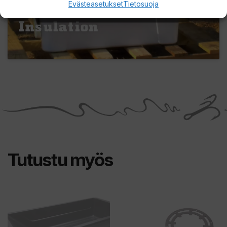
Evästeasetukset
Tietosuoja
sisällön käyttöön
Tutustu myös