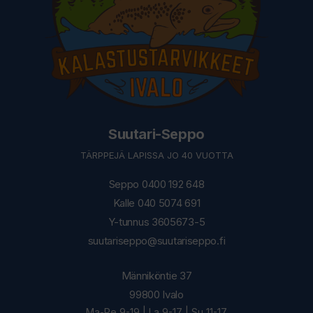
Suutari-Seppo
TÄRPPEJÄ LAPISSA JO 40 VUOTTA
Seppo 0400 192 648
Kalle 040 5074 691
Y-tunnus 3605673-5
suutariseppo@suutariseppo.fi
Männiköntie 37
99800 Ivalo
Ma-Pe 9-19 | La 9-17 | Su 11-17