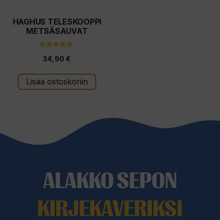
HAGHUS TELESKOOPPI
METSÄSAUVAT
5.00
34,90
€
5:stä
Lisää ostoskoriin
ALAKKO SEPON
KIRJEKAVERIKSI