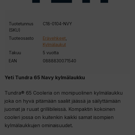
Tuotetunnus
C18-0104-NVY
(SKU)
Tuoteosasto
Erävehkeet
,
Kylmälaukut
Takuu
5 vuotta
EAN
0888830071540
Yeti Tundra 65 Navy kylmälaukku
Tundra® 65 Cooleria on monipuolinen kylmälaukku
joka on hyvä pitämään saaliit jäässä ja säilyttämään
juomat ja ruuat grillibileissä. Kompaktin kokoinen
cooleri jossa on kuitenkin kaikki samat isompien
kylmälaukkujen ominaisuudet.