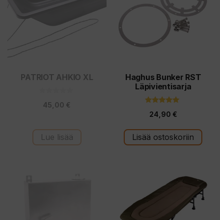
PATRIOT AHKIO XL
Haghus Bunker RST
Läpivientisarja
0
45,00
€
5
5.00
:
24,90
€
5:stä
s
t
ä
Lue lisää
Lisää ostoskoriin