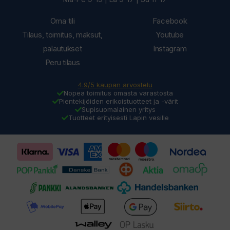
Oma tili
Facebook
Tilaus, toimitus, maksut,
Youtube
palautukset
Instagram
Peru tilaus
4.9/5 kaupan arvostelu
Nopea toimitus omasta varastosta
Pientekijöiden erikoistuotteet ja -värit
Supisuomalainen yritys
Tuotteet erityisesti Lapin vesille