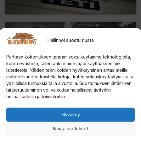
Hallinnoi suostumusta
Paina tästä markkinointi hyväksyäksesi
Parhaan kokemuksen tarjoamiseksi käytämme teknologioita,
markkinointievästeet ja ottaaksesi tämän
kuten evästeitä, tallentaaksemme ja/tai käyttääksemme
sisällön käyttöön
laitetietoja. Näiden tekniikoiden hyväksyminen antaa meille
mahdollisuuden käsitellä tietoja, kuten selauskäyttäytymistä tai
yksilöllisiä tunnuksia tällä sivustolla. Suostumuksen jättäminen
tai peruuttaminen voi vaikuttaa haitallisesti tiettyihin
ominaisuuksiin ja toimintoihin.
Hyväksy
Näytä asetukset
Paina tästä markkinointi hyväksyäksesi
markkinointievästeet ja ottaaksesi tämän