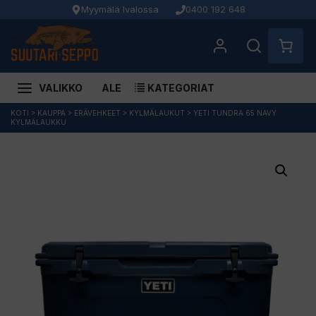
Myymälä Ivalossa
0400 192 648
VALIKKO
ALE
KATEGORIAT
Siirry
KOTI
>
KAUPPA
>
ERÄVEHKEET
>
KYLMÄLAUKUT
>
YETI TUNDRA 65 NAVY
KYLMÄLAUKKU
sisältöön