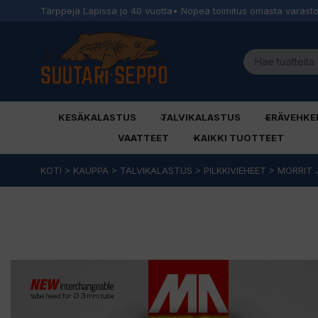
Tärppejä Lapissa jo 40 vuotta
• Nopea toimitus omasta varast
KESÄKALASTUS
TALVIKALASTUS
ERÄVEHKE
VAATTEET
KAIKKI TUOTTEET
Siirry
KOTI
>
KAUPPA
>
TALVIKALASTUS
>
PILKKIVIEHEET
>
MORRIT 
sisältöön