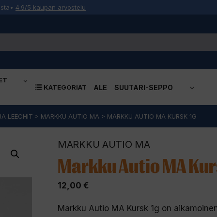
osta
•
4.9/5 kaupan arvostelu
ET
KATEGORIAT
ALE
SUUTARI-SEPPO
JA LEECHIT
>
MARKKU AUTIO MA
>
MARKKU AUTIO MA KURSK 1G
MARKKU AUTIO MA
Markku Autio MA Kur
12,00
€
Markku Autio MA Kursk 1g on aikamoinen suk