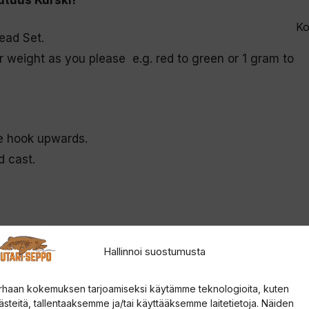
Ko
ead Set.
or weight as you
please e.g. red to green or 1 gram to
le hook upwards.
d cast
.
ation.
Hallinnoi suostumusta
 gram and 2 grams
rhaan kokemuksen tarjoamiseksi käytämme teknologioita, kuten
 later this year.
ästeitä, tallentaaksemme ja/tai käyttääksemme laitetietoja. Näiden