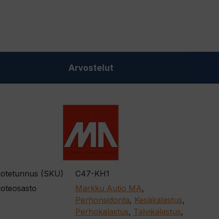
Arvostelut
otetunnus (SKU)
C47-KH1
oteosasto
Markku Autio MA
,
Perhonsidonta
,
Kesäkalastus
,
Perhokalastus
,
Talvikalastus
,