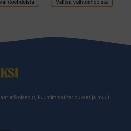
 vaihtoehdoista
Valitse vaihtoehdoista
oli:
on:
149,00 €.
99,00 €.
KSI
 saat erikoisedut, kuumimmat tarjoukset ja muut