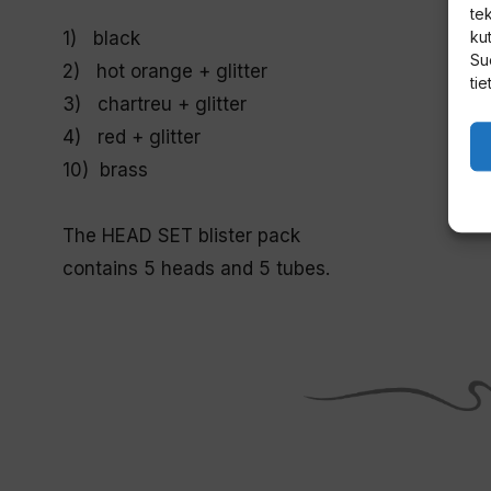
te
1)
black
kut
Su
2) hot orange + glitter
tie
3) chartreu
+ glitter
4) red
+ glitter
10)
brass
The HEAD SET blister pack
contains 5 heads and 5 tubes.