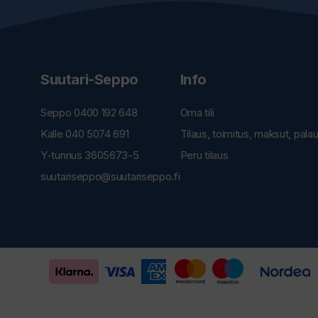
Suutari-Seppo
Info
Seppo 0400 192 648
Oma tili
Kalle 040 5074 691
Tilaus, toimitus, maksut, pala
Y-tunnus 3605673-5
Peru tilaus
suutariseppo@suutariseppo.fi