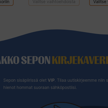
oriin
Valitse vaihtoehdoista
Valitse
AKKO SEPON
KIRJEKAVERI
Sepon sisäpiirissä olet
VIP
. Tilaa uutiskirjeemme niin
hienot hommat suoraan sähköpostiisi.