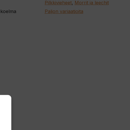
Pilkkivieheet
,
Morrit ja leechit
koelma
Paljon variaatioita