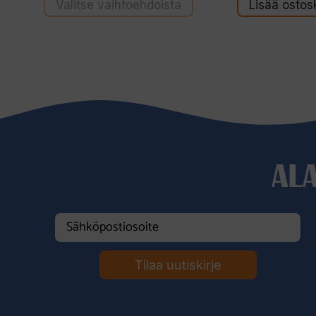
Valitse vaihtoehdoista
Lisää ostosk
AL
Tilaa uutiskirje