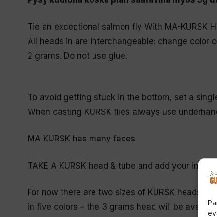
Tie an exceptional salmon fly With MA-KURSK H
All heads in are interchangeable: change color 
2 grams. Do not use glue.
To avoid getting stuck in the bottom, set a sing
When casting KURSK flies
always use underhan
MA KURSK
has many faces
TAKE A KURSK
head & tube and add your imagin
For now there are two sizes of KURSK heads, 1
Pa
in five colors – the 3 grams head will be available
ev