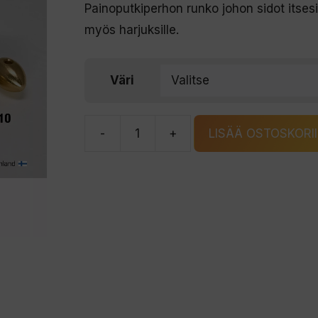
Painoputkiperhon runko johon sidot itses
myös harjuksille.
Väri
-
+
LISÄÄ OSTOSKORI
Markku
Autio
MA
Kursk
1g
määrä