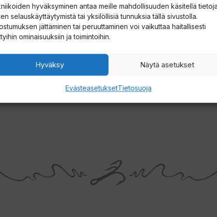
kniikoiden hyväksyminen antaa meille mahdollisuuden käsitellä tietoja
en selauskäyttäytymistä tai yksilöllisiä tunnuksia tällä sivustolla.
ostumuksen jättäminen tai peruuttaminen voi vaikuttaa haitallisesti
ttyihin ominaisuuksiin ja toimintoihin.
Hyväksy
Näytä asetukset
Evästeasetukset
Tietosuoja