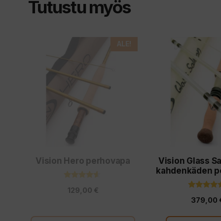
Tutustu myös
Tällä
ALE!
tuotteella
on
useampi
muunnelma.
Voit
tehdä
valinnat
Vision Hero perhovapa
Vision Glass S
tuotteen
kahdenkäden p
sivulla.
4.40
129,00
€
5:stä
5.00
379,00
5:stä