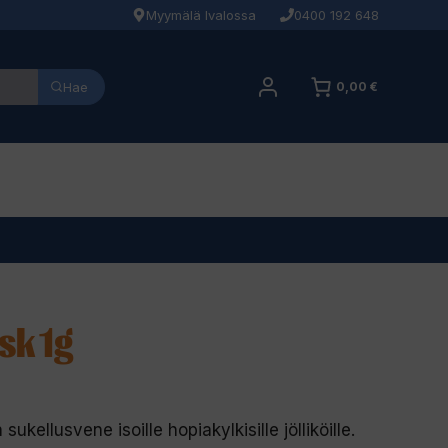
Myymälä Ivalossa
0400 192 648
Hae
0,00 €
sk 1g
ellusvene isoille hopiakylkisille jölliköille.