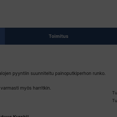
Toimitus
kalojen pyyntiin suunniteltu painoputkiperhon runko.
varmasti myös harritkin.
Tu
Tu
utuus Kurski!