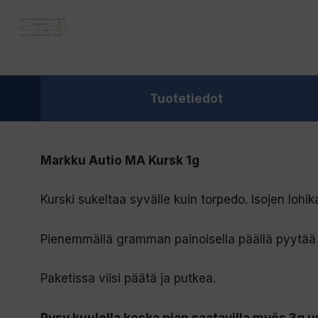
Tuotetiedot
Markku Autio MA Kursk 1g
Kurski sukeltaa syvälle kuin torpedo. Isojen lohi
Pienemmällä gramman painoisella päällä pyytää 
Paketissa viisi päätä ja putkea.
Pysy kuulolla koska pian saatavilla myös 3g u